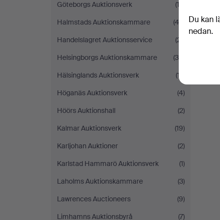
Göteborgs Auktionsverk
(12)
Du kan l
Halmstads Auktionskammare
(42)
nedan.
Handelslagret Auktionsservice
(21)
Helsingborgs Auktionskammare
(35)
Hälsinglands Auktionsverk
(17)
Höganäs Auktionsverk
(4)
Höörs Auktionshall
(2)
Kalmar Auktionsverk
(19)
Karljohan Auktioner
(2)
Karlstad Hammarö Auktionsverk
(1)
Laholms Auktionskammare
(3)
Lawrences Auctioneers
(9)
Limhamns Auktionsbyrå
(7)