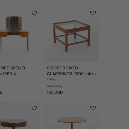
 MED SPEGEL,
SIDOBORD MED
e 1950-tal.
GLASSKIVOR, 1900-talets
senar…
1 dag
Värdering
SD
159 USD