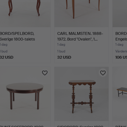
BORD/SPELBORD,
CARL MALMSTEN. 1888-
BORD
Sverige 1800-talets
1972. Bord "Ovalen", 1…
Engels
senare …
1 dag
1 dag
1 dag
1 bud
1 bud
Värderi
32 USD
32 USD
106 U