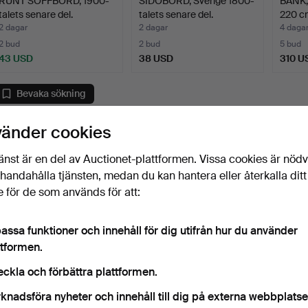
RUNT SOFFBORD, 1900-
SIDOBORD, Sverige 1800-
BÄNK,
talets senare del.
talets senare del.
220 cm
2 dagar
2 dagar
4 daga
2 bud
2 bud
5 bud
43 USD
38 USD
310 U
Bevaka sökning
u kan också söka i
vårt arkiv med avslutade auktioner
.
vänder cookies
änst är en del av Auctionet-plattformen. Vissa cookies är nöd
illhandahålla tjänsten, medan du kan hantera eller återkalla ditt
 för de som används för att:
assa funktioner och innehåll för dig utifrån hur du använder
ttformen.
eckla och förbättra plattformen.
knadsföra nyheter och innehåll till dig på externa webbplatse