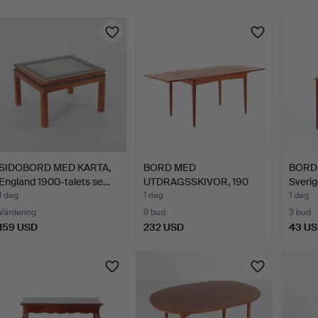
SIDOBORD MED KARTA,
BORD MED
BORD
England 1900-talets se…
UTDRAGSSKIVOR, 190
Sverig
cm långt, teak…
1 dag
1 dag
1 dag
Värdering
9 bud
3 bud
159 USD
232 USD
43 U