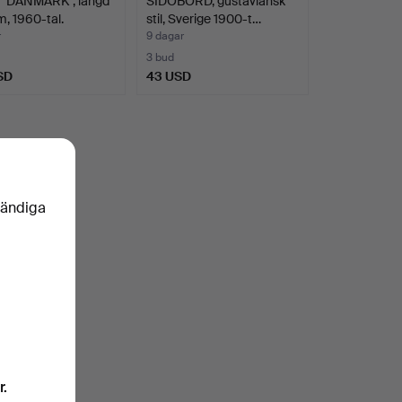
 "DANMARK", längd
SIDOBORD, gustaviansk
, 1960-tal.
stil, Sverige 1900-t…
r
9 dagar
3 bud
SD
43 USD
vändiga
r.