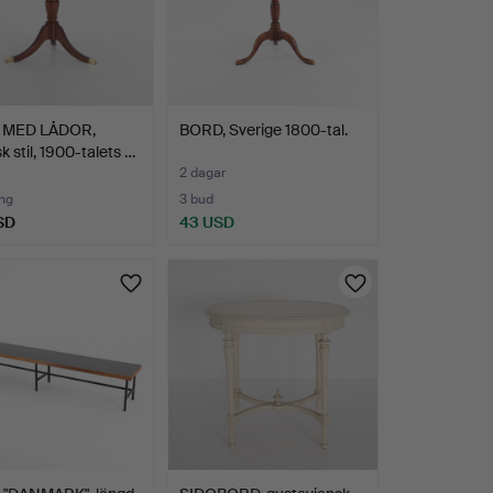
 MED LÅDOR,
BORD, Sverige 1800-tal.
k stil, 1900-talets …
2 dagar
ng
3 bud
SD
43 USD