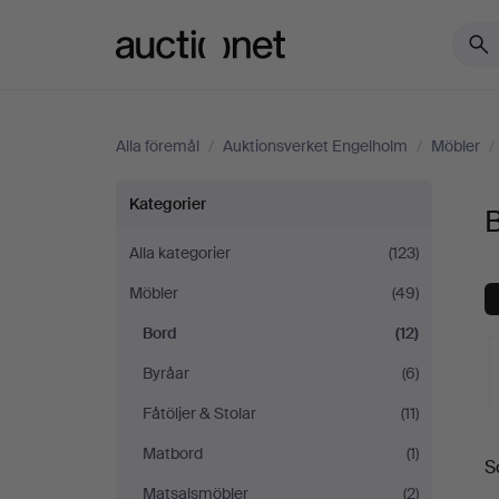
Auctionet.com
Alla föremål
/
Auktionsverket Engelholm
/
Möbler
/
Bord
Kategorier
på
Alla kategorier
(123)
Möbler
(49)
Auktionsverket
Bord
(12)
Engelholm
Byråar
(6)
Fåtöljer & Stolar
(11)
Matbord
(1)
S
a
Matsalsmöbler
(2)