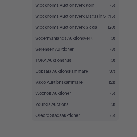
Stockholms Auktionsverk Köln
(5)
Stockholms Auktionsverk Magasin 5
(45)
Stockholms Auktionsverk Sickla
(20)
Södermanlands Auktionsverk
(3)
Sørensen Auktioner
(8)
TOKA Auktionshus
(3)
Uppsala Auktionskammare
(37)
Växjö Auktionskammare
(21)
Woxholt Auktioner
(5)
Young's Auctions
(3)
Örebro Stadsauktioner
(5)