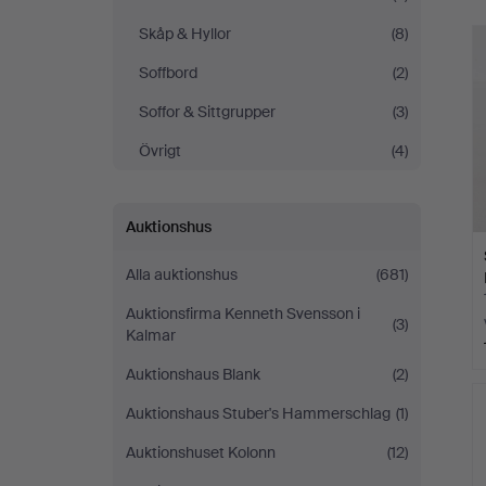
Skåp & Hyllor
(8)
Soffbord
(2)
Soffor & Sittgrupper
(3)
Övrigt
(4)
Auktionshus
Alla auktionshus
(681)
Auktionsfirma Kenneth Svensson i
(3)
Kalmar
Auktionshaus Blank
(2)
Auktionshaus Stuber's Hammerschlag
(1)
Auktionshuset Kolonn
(12)