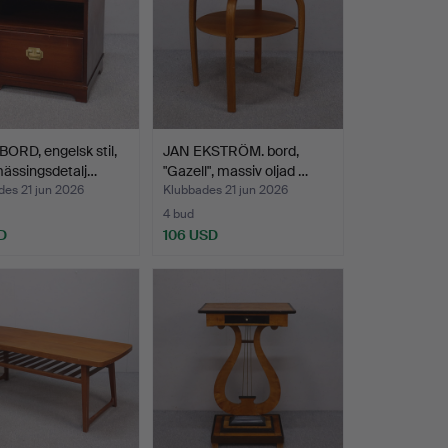
RD, engelsk stil,
JAN EKSTRÖM. bord,
ässingsdetalj…
"Gazell", massiv oljad …
des 21 jun 2026
Klubbades 21 jun 2026
4 bud
D
106 USD