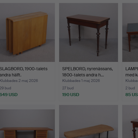
SLAGBORD, 1900-talets
SPELBORD, nyrenässans,
LAMPB
andra hälft.
1800-talets andra h…
med ka
Klubbades 2 maj 2026
Klubbades 1 maj 2026
Klubba
29 bud
27 bud
2 bud
649 USD
190 USD
85 U