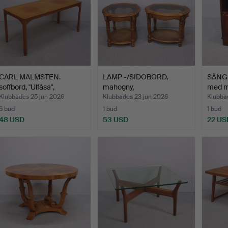
CARL MALMSTEN.
LAMP -/SIDOBORD,
SÄNGBO
soffbord, "Ulfåsa",
mahogny,
med m
Bodafor…
mässingsdetaljer…
Klubbades 25 jun 2026
Klubbades 23 jun 2026
Klubba
6 bud
1 bud
1 bud
48 USD
53 USD
22 US