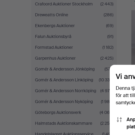
Crafoord Auktioner Stockholm
(2 443)
Dreweatts Online
(286)
Ekenbergs Auktioner
(69)
Falun Auktionsbyrå
(91)
Formstad Auktioner
(1 182)
Garpenhus Auktioner
(2 425)
Gomér & Andersson Jönköping
(577)
Vi an
Gomér & Andersson Linköping
(10 339)
Denna tj
Gomér & Andersson Norrköping
(4 978)
för att t
Gomér & Andersson Nyköping
(1 980)
samtycke
Göteborgs Auktionsverk
(4 068)
Anp
Halmstads Auktionskammare
(2 256)
pla
Handelslagret Auktionsservice
(1 491)