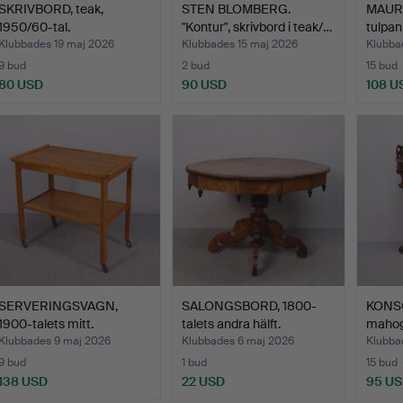
SKRIVBORD, teak,
STEN BLOMBERG.
MAUR
1950/60-tal.
"Kontur", skrivbord i teak/…
tulpan
1960/
Klubbades 19 maj 2026
Klubbades 15 maj 2026
Klubba
9 bud
2 bud
15 bud
80 USD
90 USD
108 U
SERVERINGSVAGN,
SALONGSBORD, 1800-
KONSO
1900-talets mitt.
talets andra hälft.
mahogn
Klubbades 9 maj 2026
Klubbades 6 maj 2026
Klubba
9 bud
1 bud
15 bud
138 USD
22 USD
95 U