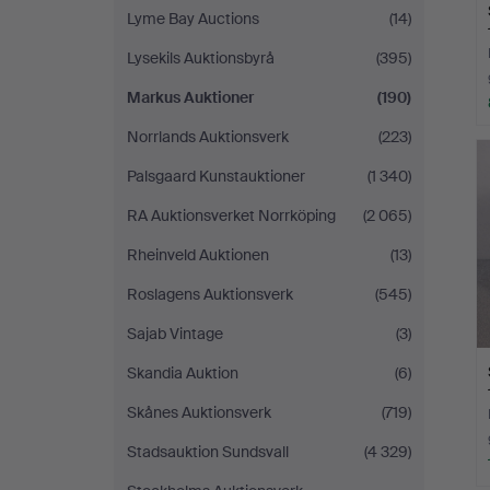
Lyme Bay Auctions
(14)
Lysekils Auktionsbyrå
(395)
Markus Auktioner
(190)
Norrlands Auktionsverk
(223)
Palsgaard Kunstauktioner
(1 340)
RA Auktionsverket Norrköping
(2 065)
Rheinveld Auktionen
(13)
Roslagens Auktionsverk
(545)
Sajab Vintage
(3)
Skandia Auktion
(6)
Skånes Auktionsverk
(719)
Stadsauktion Sundsvall
(4 329)