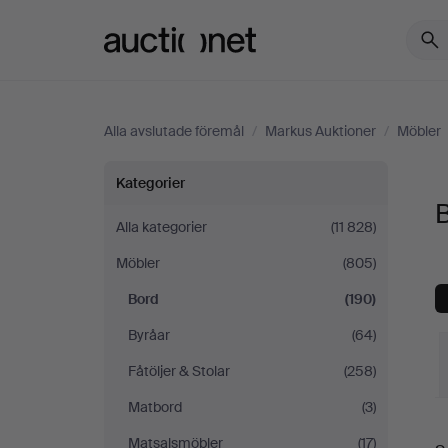
Auctionet.com
Alla avslutade föremål
/
Markus Auktioner
/
Möbler
Bord
Kategorier
på
Alla kategorier
(11 828)
Möbler
(805)
Markus
Bord
(190)
Auktioner
Byråar
(64)
Fåtöljer & Stolar
(258)
Matbord
(3)
S
Matsalsmöbler
(17)