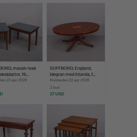
ORD, massiv teak
SOFFBORD, England,
kelplattor, 19…
idegran med intarsia, f…
des 23 apr 2026
Klubbades 22 apr 2026
2 bud
SD
27 USD