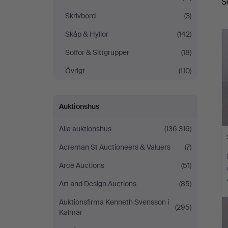
S
Skrivbord
(3)
Skåp & Hyllor
(142)
Soffor & Sittgrupper
(18)
Övrigt
(110)
Auktionshus
Alla auktionshus
(136 316)
Acreman St Auctioneers & Valuers
(7)
Arce Auctions
(51)
Art and Design Auctions
(85)
Auktionsfirma Kenneth Svensson i
(295)
Kalmar