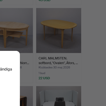
N RICHTER.
CARL MALMSTEN.
rd, "Soffbord", Norr…
soffbord, "Ovalen", Åfors, …
des 30 maj 2026
Klubbades 30 maj 2026
vändiga
1 bud
USD
22 USD