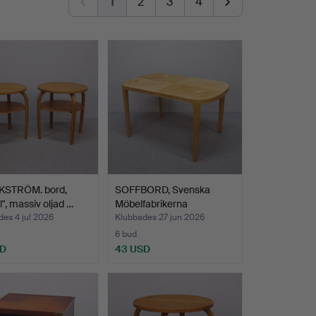
1
2
3
4
KSTRÖM. bord,
SOFFBORD, Svenska
l", massiv oljad …
Möbelfabrikerna
Bodafors…
es 4 jul 2026
Klubbades 27 jun 2026
6 bud
SD
43 USD