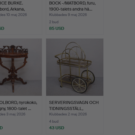
ICE BURKE.
BOCK -/MATBORD, furu,
bord, Arkana,
1900-talets andra hä…
70…
des 10 maj 2026
Klubbades 9 maj 2026
2 bud
SD
85 USD
LBORD, nyrokoko,
SERVERINGSVAGN OCH
y, 1800-talet …
TIDNINGSSTÄLL,
samtida,…
des 3 maj 2026
Klubbades 2 maj 2026
4 bud
SD
43 USD