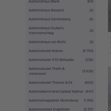
Auktionshaus Blank
(63)
Auktionshaus Bossard
(2)
Auktionshaus Dannenberg
(5)
Auktionshaus Stuber's
(2)
Hammerschlag
Auktionshaus von Brühl
(3)
Auktionshuset Kolonn
(9 793)
Auktionshuset STO Bohuslän
(236)
Auktionshuset Thelin &
(3 626)
Johansson
Auktionshuset Thörner & Ek
(605)
Auktionskammaren Sydost Kalmar
(447)
Auktionsmagasinet Vänersborg
(1 166)
Auktionsverket Engelholm
(2 317)