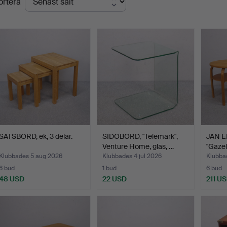
ortera
SATSBORD, ek, 3 delar.
SIDOBORD, "Telemark",
JAN E
Venture Home, glas, …
"Gazel
Klubbades 5 aug 2026
Klubbades 4 jul 2026
Klubbad
6 bud
1 bud
6 bud
48 USD
22 USD
211 U