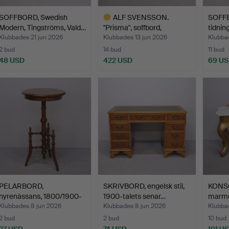
SOFFBORD, Swedish
ALF SVENSSON.
SOFFB
Modern, Tingströms, Vald…
"Prisma", soffbord,
tidnin
jakaran…
Klubbades 21 jun 2026
Klubbades 13 jun 2026
Klubba
2 bud
14 bud
11 bud
48 USD
422 USD
69 U
Utvalt
föremål
PELARBORD,
SKRIVBORD, engelsk stil,
KONSO
nyrenässans, 1800/1900-
1900-talets senar…
marmor
tal.
Klubbades 8 jun 2026
Klubbades 8 jun 2026
Klubba
2 bud
2 bud
10 bud
27 USD
74 USD
101 U