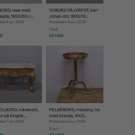
ORD, teak med
SYBORD PÅ LYRFOT, Karl
gsylla, 1950/60-t…
Johan-stil, 1800/19…
des 9 jun 2026
Klubbades 9 jun 2026
1 bud
SD
22 USD
LBORD, rokokostil,
PELARBORD, mässing, trä
 på förgyld …
med intarsia, 1900…
des 7 jun 2026
Klubbades 6 jun 2026
5 bud
SD
43 USD