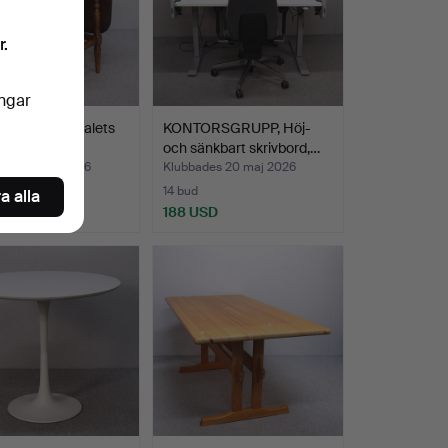
r.
ingar
ORD, 1900-talets
KONTORSGRUPP, Höj-
hälft.
och sänkbart skrivbord,…
des 22 maj 2026
Klubbades 20 maj 2026
14 bud
a alla
USD
188 USD