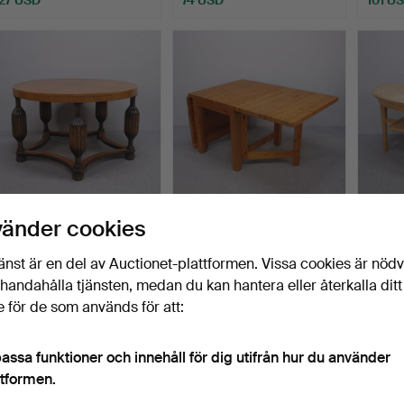
SOFFBORD, Art Deco,
SLAGBORD, massiv furu,
NIRVA
vänder cookies
1930/40-tal.
1970-tal.
soffbo
Klubbades 5 jun 2026
Klubbades 1 jun 2026
Klubba
änst är en del av Auctionet-plattformen. Vissa cookies är nöd
14 bud
12 bud
18 bud
illhandahålla tjänsten, medan du kan hantera eller återkalla ditt
127 USD
106 USD
496 
 för de som används för att:
assa funktioner och innehåll för dig utifrån hur du använder
ttformen.