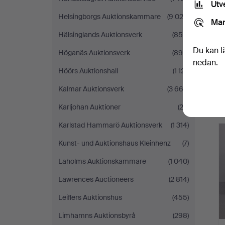
Utv
Helsingborgs Auktionskammare
(9 022)
Mar
Hälsinglands Auktionsverk
(854)
Du kan l
Höganäs Auktionsverk
(899)
nedan.
Höörs Auktionshall
(1 121)
Kalmar Auktionsverk
(3 662)
Karljohan Auktioner
(22)
Karlstad Hammarö Auktionsverk
(1 314)
Kunst- und Auktionshaus Kleinhenz
(7)
Laholms Auktionskammare
(1 040)
Lawrences Auctioneers
(2 814)
Leiflers Auktionshus
(455)
Limhamns Auktionsbyrå
(298)