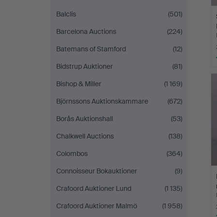
Balclis
(501)
Barcelona Auctions
(224)
Batemans of Stamford
(12)
Bidstrup Auktioner
(81)
Bishop & Miller
(1 169)
Björnssons Auktionskammare
(672)
Borås Auktionshall
(53)
Chalkwell Auctions
(138)
Colombos
(364)
Connoisseur Bokauktioner
(9)
Crafoord Auktioner Lund
(1 135)
Crafoord Auktioner Malmö
(1 958)