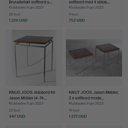
Brutalistiskt soffbord u…
soffbord med 4 sidob…
Klubbades 9 jan 2023
Klubbades 9 jan 2023
30 bud
9 bud
1 226 USD
752 USD
KNUD JOOS. sidobord för
KNUT JOOS. Jason Møbler,
Jason Möbler (4-74…
2 x soffbord mode…
Klubbades 9 jan 2023
Klubbades 9 jan 2023
22 bud
10 bud
347 USD
1 272 USD