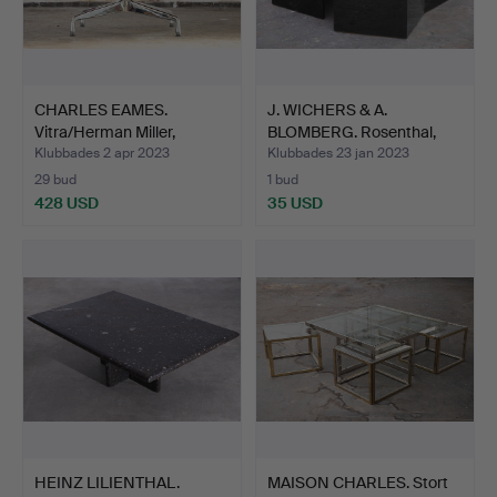
CHARLES EAMES.
J. WICHERS & A.
Vitra/Herman Miller,
BLOMBERG. Rosenthal,
matsal…
soffb…
Klubbades 2 apr 2023
Klubbades 23 jan 2023
29 bud
1 bud
428 USD
35 USD
HEINZ LILIENTHAL.
MAISON CHARLES. Stort