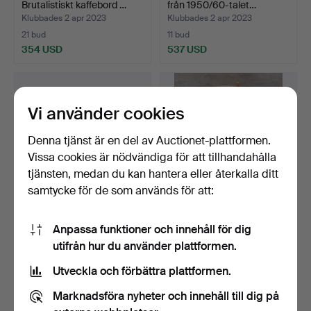
Brutalistiskt kaffebord …
från 1950/60-talet…
Klubbades 2 apr 2023
Klubbades 2 apr 2023
21 bud
11 bud
354 USD
537 USD
Vi använder cookies
Denna tjänst är en del av Auctionet-plattformen.
Vissa cookies är nödvändiga för att tillhandahålla
tjänsten, medan du kan hantera eller återkalla ditt
samtycke för de som används för att:
Soffbord med marmorbollar
Tillfälligt bord/brickbord från
Anpassa funktioner och innehåll för dig
förmodligen Ital…
1950/60-ta…
utifrån hur du använder plattformen.
Klubbades 2 apr 2023
Klubbades 2 apr 2023
13 bud
7 bud
Utveckla och förbättra plattformen.
1 042 USD
209 USD
Marknadsföra nyheter och innehåll till dig på