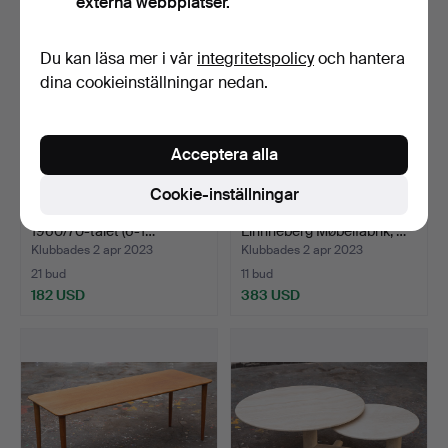
externa webbplatser.
Du kan läsa mer i vår
integritetspolicy
och hantera
dina cookieinställningar nedan.
Acceptera alla
Cookie-inställningar
Travertin soffbord från
SVEN ELLEKAER. C.
1960/70-talet (6-1…
Linnneberg Møbelfabrik, …
Klubbades 2 apr 2023
Klubbades 2 apr 2023
21 bud
11 bud
182 USD
383 USD