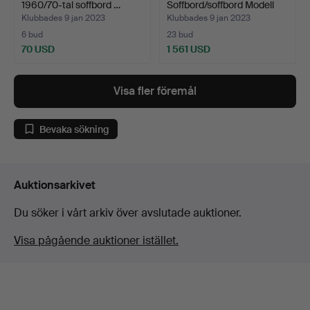
1960/70-tal soffbord …
Soffbord/soffbord Modell
S…
Klubbades 9 jan 2023
Klubbades 9 jan 2023
6 bud
23 bud
70 USD
1 561 USD
Visa fler föremål
Bevaka sökning
Auktionsarkivet
Du söker i vårt arkiv över avslutade auktioner.
Visa pågående auktioner istället.