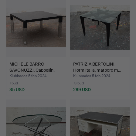
MICHELE BARRO
PATRIZIA BERTOLINI.
SAVONUZZI. Cappellini,
Horm Italia, matbord m…
matbo…
Klubbades 5 feb 2024
Klubbades 5 feb 2024
1 bud
13 bud
35 USD
289 USD