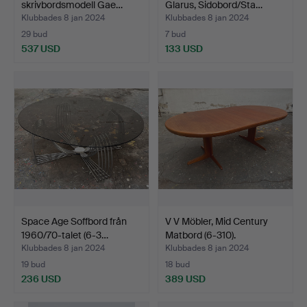
skrivbordsmodell Gae…
Glarus, Sidobord/Sta…
Klubbades 8 jan 2024
Klubbades 8 jan 2024
29 bud
7 bud
537 USD
133 USD
Space Age Soffbord från
V V Möbler, Mid Century
1960/70-talet (6-3…
Matbord (6-310).
Klubbades 8 jan 2024
Klubbades 8 jan 2024
19 bud
18 bud
236 USD
389 USD