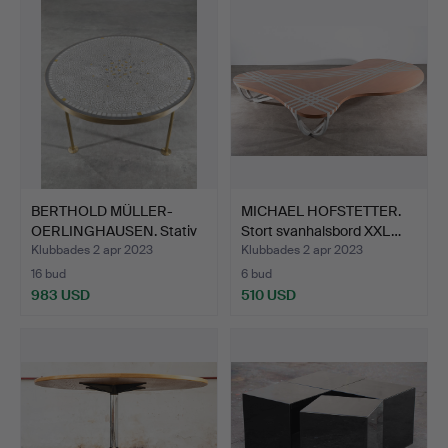
BERTHOLD MÜLLER-
MICHAEL HOFSTETTER.
OERLINGHAUSEN. Stativ
Stort svanhalsbord XXL…
Mosa…
Klubbades 2 apr 2023
Klubbades 2 apr 2023
16 bud
6 bud
983 USD
510 USD