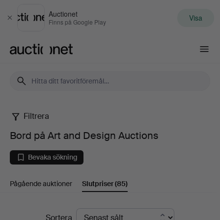
Auctionet
Visa
Stäng
Finns på Google Play
Auctionet.com
Filtrera
Bord
Bord på Art and Design Auctions
på
Bevaka sökning
Art
Pågående auktioner
Slutpriser
(85)
and
Design
Slutpriser
Sortera