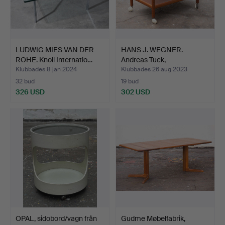
LUDWIG MIES VAN DER
HANS J. WEGNER.
ROHE. Knoll Internatio…
Andreas Tuck,
serveringsva…
Klubbades 8 jan 2024
Klubbades 26 aug 2023
32 bud
19 bud
326 USD
302 USD
OPAL, sidobord/vagn från
Gudme Møbelfabrik,