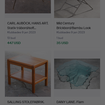
CARL AUBÖCK. HANS ART.
Mid Century
Stativ träbord/soff…
Brickbord/Bambu Look
Brickbord…
Klubbades 9 jan 2023
Klubbades 9 jan 2023
13 bud
1 bud
447 USD
35 USD
SALLING STOLEFABRIK.
DANY LANE. Fiam