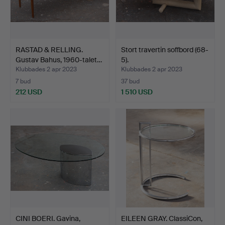
RASTAD & RELLING.
Stort travertin soffbord (68-
Gustav Bahus, 1960-talet…
5).
Klubbades 2 apr 2023
Klubbades 2 apr 2023
7 bud
37 bud
212 USD
1 510 USD
CINI BOERI. Gavina,
EILEEN GRAY. ClassiCon,