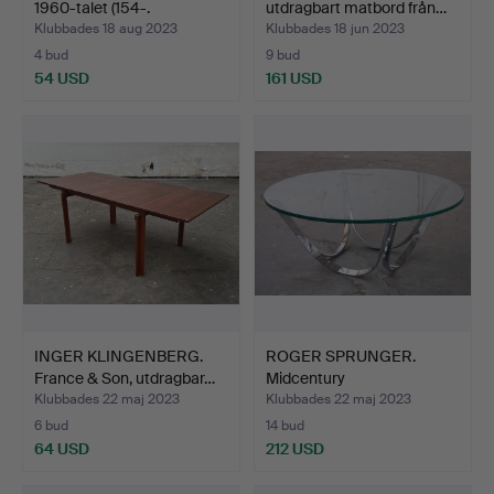
1960-talet (154-.
utdragbart matbord från…
Klubbades 18 aug 2023
Klubbades 18 jun 2023
4 bud
9 bud
54 USD
161 USD
INGER KLINGENBERG.
ROGER SPRUNGER.
France & Son, utdragbar…
Midcentury
soffbord/soffbo…
Klubbades 22 maj 2023
Klubbades 22 maj 2023
6 bud
14 bud
64 USD
212 USD