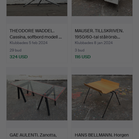
THEODORE WADDEL.
MAUSER. TILLSKRIVEN.
Cassina, soffbord modell …
1950/60-tal stålrörsb…
Klubbades 5 feb 2024
Klubbades 8 jan 2024
29 bud
3 bud
324 USD
116 USD
GAE AULENTI. Zanotta,
HANS BELLMANN. Horgen