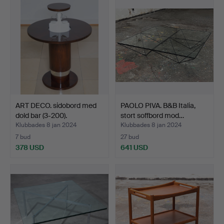
ART DECO. sidobord med
PAOLO PIVA. B&B Italia,
dold bar (3-200).
stort soffbord mod…
Klubbades 8 jan 2024
Klubbades 8 jan 2024
7 bud
27 bud
378 USD
641 USD