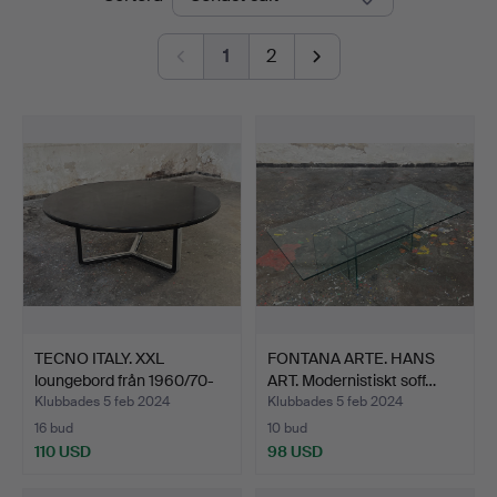
Auctions
1
2
TECNO ITALY. XXL
FONTANA ARTE. HANS
loungebord från 1960/70-
ART. Modernistiskt soff…
t…
Klubbades 5 feb 2024
Klubbades 5 feb 2024
16 bud
10 bud
110 USD
98 USD