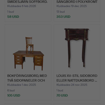
SMIDESJÄRN SOFFBORD.
SÄNGBORD I POLYKROMT
TRÄ. …
Klubbades 6 feb 2026
Klubbades 19 dec 2025
1 bud
13 bud
58 USD
353 USD
BOKFÖRINGSBORD, MED
LOUIS XV-STIL SIDOBORD
TVÅ SIDOPANELER OCH
ELLER NATTDUKSBORD …
ST…
Klubbades 1 dec 2025
Klubbades 24 nov 2025
6 bud
1 bud
105 USD
70 USD