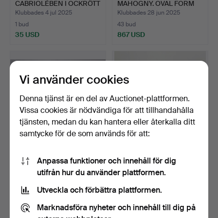
CABRIOLÉBEN I OCKRÖTT
MAHOGNY. OVAL FORM
OCH BL…
MED 4 LÅ…
Klubbades 4 jul 2025
Klubbades 28 jun 2025
1 bud
43 bud
35 USD
867 USD
Vi använder cookies
Denna tjänst är en del av Auctionet-plattformen.
Vissa cookies är nödvändiga för att tillhandahålla
tjänsten, medan du kan hantera eller återkalla ditt
samtycke för de som används för att:
GRÖNT ONYXBORD OCH
PAR SÄNGBORD.
Anpassa funktioner och innehåll för dig
SNIDAT TRÄ.
utifrån hur du använder plattformen.
Klubbades 20 jun 2025
Klubbades 5 jun 2025
1 bud
4 bud
Utveckla och förbättra plattformen.
35 USD
70 USD
Marknadsföra nyheter och innehåll till dig på