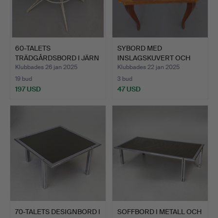
60-TALETS
SYBORD MED
TRÄDGÅRDSBORD I JÄRN
INSLAGSKUVERT OCH
OCH STENGOD…
MUSIKLÅDA.
Klubbades 26 jan 2025
Klubbades 22 jan 2025
19 bud
3 bud
197 USD
47 USD
70-TALETS DESIGNBORD I
SOFFBORD I METALL OCH