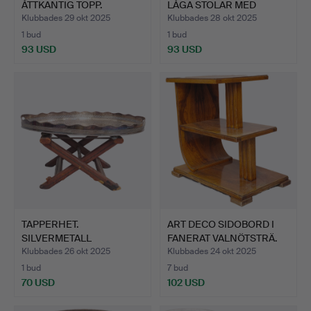
ÅTTKANTIG TOPP.
LÅGA STOLAR MED
ROTTRÄ. E…
MATCHAN…
Klubbades 29 okt 2025
Klubbades 28 okt 2025
1 bud
1 bud
93 USD
93 USD
TAPPERHET.
ART DECO SIDOBORD I
SILVERMETALL
FANERAT VALNÖTSTRÄ.
MITTBORDSBRICKA.
Klubbades 26 okt 2025
Klubbades 24 okt 2025
1 bud
7 bud
70 USD
102 USD