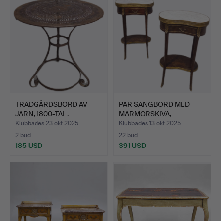
TRÄDGÅRDSBORD AV
PAR SÄNGBORD MED
JÄRN, 1800-TAL.
MARMORSKIVA,
EMPIRESTIL.
Klubbades 23 okt 2025
Klubbades 13 okt 2025
2 bud
22 bud
185 USD
391 USD