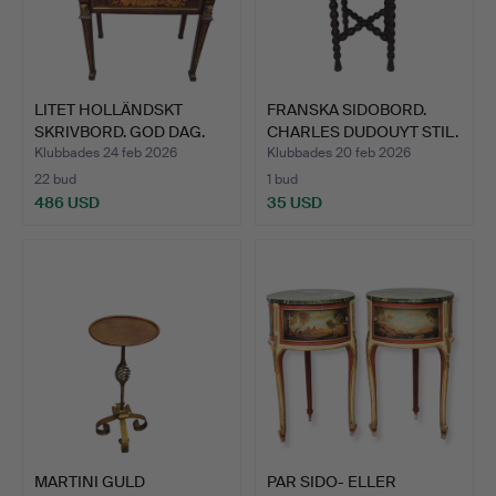
LITET HOLLÄNDSKT
FRANSKA SIDOBORD.
SKRIVBORD. GOD DAG.
CHARLES DUDOUYT STIL.
INHÄG…
OM…
Klubbades 24 feb 2026
Klubbades 20 feb 2026
22 bud
1 bud
486 USD
35 USD
MARTINI GULD
PAR SIDO- ELLER