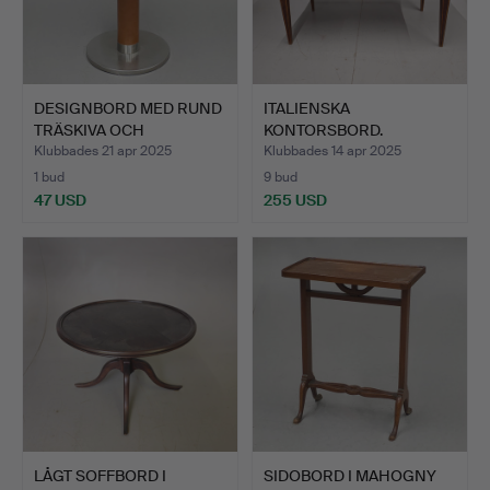
DESIGNBORD MED RUND
ITALIENSKA
TRÄSKIVA OCH
KONTORSBORD.
FÖRKROMAD…
GIUSEPPE MAGGIOLIN…
Klubbades 21 apr 2025
Klubbades 14 apr 2025
1 bud
9 bud
47 USD
255 USD
LÅGT SOFFBORD I
SIDOBORD I MAHOGNY