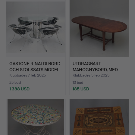
GASTONE RINALDI BORD
UTDRAGBART
OCH STOLSSATS MODELL
MAHOGNYBORD, MED
…
EXTRASÄNG, ETN…
Klubbades 7 feb 2025
Klubbades 5 feb 2025
25 bud
13 bud
1 388 USD
185 USD