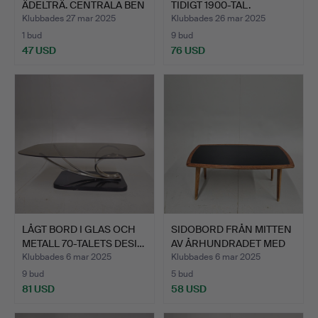
ÄDELTRÄ. CENTRALA BEN
TIDIGT 1900-TAL.
PÅ P…
Klubbades 27 mar 2025
Klubbades 26 mar 2025
1 bud
9 bud
47 USD
76 USD
LÅGT BORD I GLAS OCH
SIDOBORD FRÅN MITTEN
METALL 70-TALETS DESI…
AV ÅRHUNDRADET MED
VA…
Klubbades 6 mar 2025
Klubbades 6 mar 2025
9 bud
5 bud
81 USD
58 USD