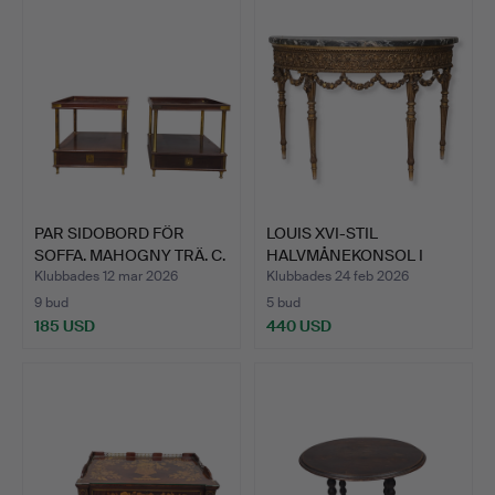
PAR SIDOBORD FÖR
LOUIS XVI-STIL
SOFFA. MAHOGNY TRÄ. C.
HALVMÅNEKONSOL I
19…
POLYKROMT …
Klubbades 12 mar 2026
Klubbades 24 feb 2026
9 bud
5 bud
185 USD
440 USD