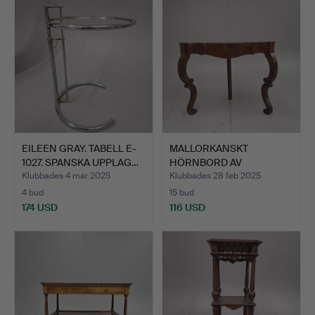
EILEEN GRAY. TABELL E-
MALLORKANSKT
1027. SPANSKA UPPLAG…
HÖRNBORD AV
VALNÖTSTRÄ, 1700-…
Klubbades 4 mar 2025
Klubbades 28 feb 2025
4 bud
15 bud
174 USD
116 USD