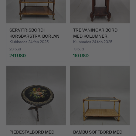
SERVITRISBORD I
TRE VÅNINGAR BORD
KÖRSBÄRSTRÄ. BÖRJAN
MED KOLUMNER.
AV 190…
Klubbades 24 feb 2025
Klubbades 24 feb 2025
23 bud
13 bud
241 USD
110 USD
PIEDESTALBORD MED
BAMBU SOFFBORD MED