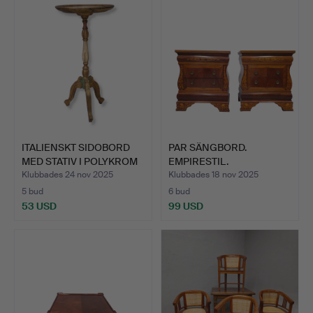
ITALIENSKT SIDOBORD
PAR SÄNGBORD.
MED STATIV I POLYKROM
EMPIRESTIL.
…
MAHOGNYPLÄTERAT …
Klubbades 24 nov 2025
Klubbades 18 nov 2025
5 bud
6 bud
53 USD
99 USD