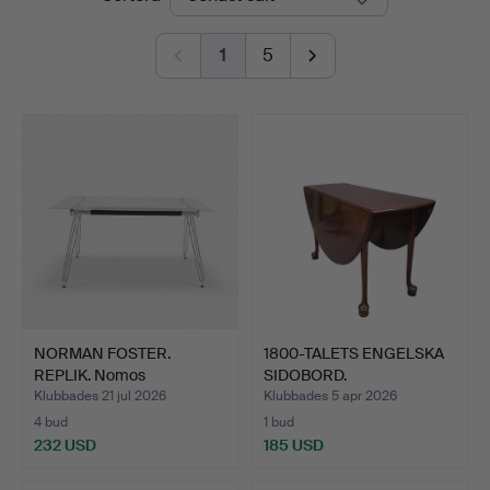
1
5
NORMAN FOSTER.
1800-TALETS ENGELSKA
REPLIK. Nomos
SIDOBORD.
konferensbord.
Klubbades 21 jul 2026
Klubbades 5 apr 2026
4 bud
1 bud
232 USD
185 USD