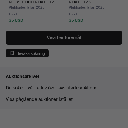
METALL OCH RÖKT GLA…
RÖKT GLAS.
Klubbades 17 jan 2025
Klubbades 17 jan 2025
1 bud
1 bud
35 USD
35 USD
Visa fler föremål
Bevaka sökning
Auktionsarkivet
Du söker i vårt arkiv över avslutade auktioner.
Visa pågående auktioner istället.