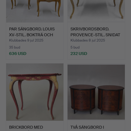
PAR SÄNGBORD. LOUIS
SKRIVBORDSBORD.
XV-STIL. BOKTRÄ OCH
PROVENCE-STIL. SNIDAT
MA…
OCH …
Klubbades 9 jul 2025
Klubbades 8 jul 2025
35 bud
5 bud
636 USD
232 USD
BRICKBORD MED
TVÅ SÄNGBORD I