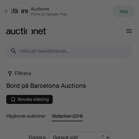
Auctionet
Visa
Stäng
Finns på Google Play
Auctionet.com
Filtrera
Bord
Bord på Barcelona Auctions
på
Bevaka sökning
Barcelona
Pågående auktioner
Slutpriser
(224)
Auctions
Slutpriser
Sortera