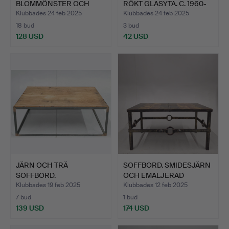
BLOMMÖNSTER OCH
RÖKT GLASYTA. C. 1960-
INLÄGG. …
T…
Klubbades 24 feb 2025
Klubbades 24 feb 2025
18 bud
3 bud
128 USD
42 USD
JÄRN OCH TRÄ
SOFFBORD. SMIDESJÄRN
SOFFBORD.
OCH EMALJERAD
KERAMIK…
Klubbades 19 feb 2025
Klubbades 12 feb 2025
7 bud
1 bud
139 USD
174 USD