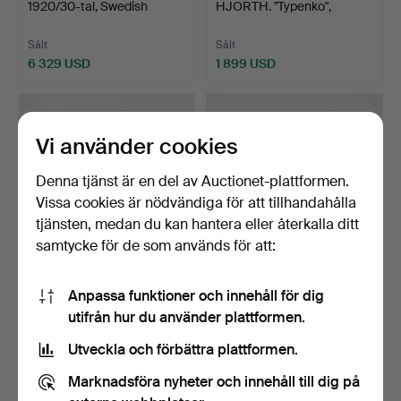
1920/30-tal, Swedish
HJORTH. "Typenko",
Grace, …
matbord, Nor…
Sålt
Sålt
6 329 USD
1 899 USD
Utvalt
Utvalt
föremål
föremål
Vi använder cookies
Denna tjänst är en del av Auctionet-plattformen.
Vissa cookies är nödvändiga för att tillhandahålla
tjänsten, medan du kan hantera eller återkalla ditt
samtycke för de som används för att:
404
.
AXEL LARSSON.
485
.
AXEL EINAR
Anpassa funktioner och innehåll för dig
Biblioteksbord, Svenska
HJORTH. Sidobord,
utifrån hur du använder plattformen.
Möbe…
Nordiska Komp…
Sålt
Sålt
Utveckla och förbättra plattformen.
2 110 USD
686 USD
Marknadsföra nyheter och innehåll till dig på
Utvalt