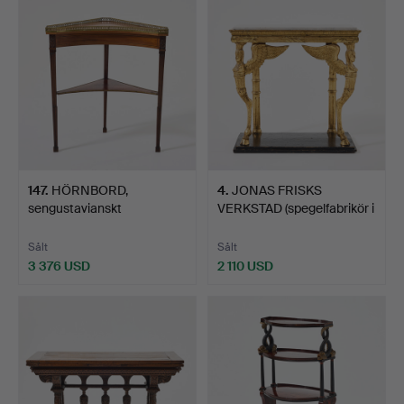
147
.
HÖRNBORD,
4
.
JONAS FRISKS
sengustavianskt
VERKSTAD (spegelfabrikör i
stockholmsarbete…
St…
Sålt
Sålt
3 376 USD
2 110 USD