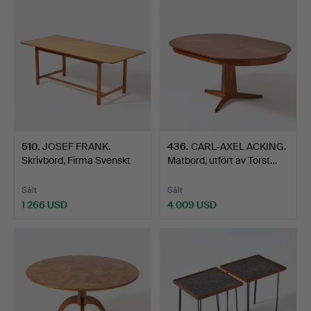
510
.
JOSEF FRANK.
436
.
CARL-AXEL ACKING.
Skrivbord, Firma Svenskt
Matbord, utfört av Torst…
Tenn…
Sålt
Sålt
1 266 USD
4 009 USD