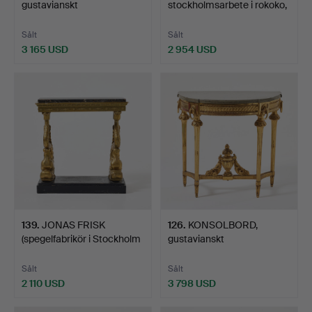
gustavianskt
stockholmsarbete i rokoko,
stockholmsarbete,…
170…
Sålt
Sålt
3 165 USD
2 954 USD
139
.
JONAS FRISK
126
.
KONSOLBORD,
(spegelfabrikör i Stockholm
gustavianskt
18…
stockholmsarbete,…
Sålt
Sålt
2 110 USD
3 798 USD