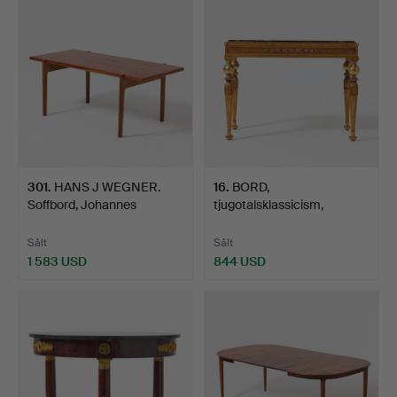
301
.
HANS J WEGNER.
16
.
BORD,
Soffbord, Johannes
tjugotalsklassicism,
Hansen, …
bronserat och d…
Sålt
Sålt
1 583 USD
844 USD