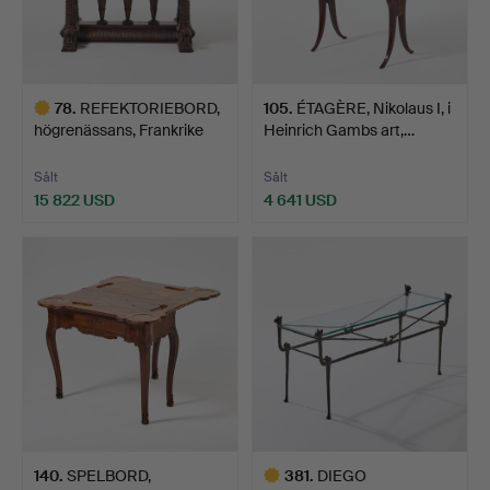
78
.
REFEKTORIEBORD,
105
.
ÉTAGÈRE, Nikolaus I, i
högrenässans, Frankrike
Heinrich Gambs art,…
15…
Sålt
Sålt
15 822 USD
4 641 USD
Utvalt
föremål
140
.
SPELBORD,
381
.
DIEGO