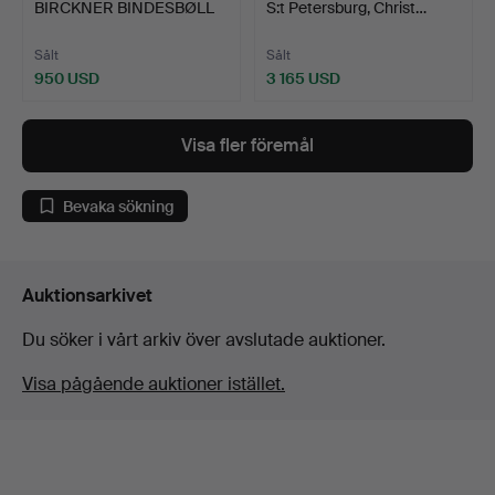
BIRCKNER BINDESBØLL
S:t Petersburg, Christ…
(1800…
Sålt
Sålt
950 USD
3 165 USD
Visa fler föremål
Bevaka sökning
Auktionsarkivet
Du söker i vårt arkiv över avslutade auktioner.
Visa pågående auktioner istället.