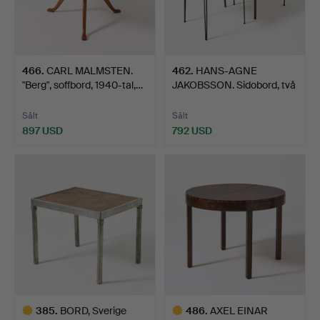
466
.
CARL MALMSTEN.
462
.
HANS-AGNE
"Berg", soffbord, 1940-tal,…
JAKOBSSON. Sidobord, två
stycken…
Sålt
Sålt
897 USD
792 USD
385
.
BORD, Sverige
486
.
AXEL EINAR