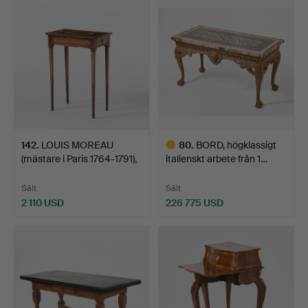
142
.
LOUIS MOREAU
80
.
BORD, högklassigt
(mästare i Paris 1764-1791),
italienskt arbete från 1…
…
Sålt
Sålt
2 110 USD
226 775 USD
Utvalt
föremål