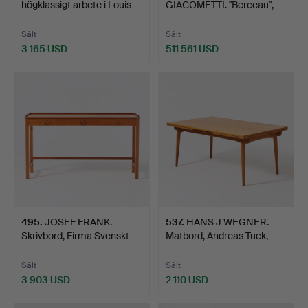
högklassigt arbete i Louis
GIACOMETTI. "Berceau",
XV, s…
table, modèle…
Sålt
Sålt
3 165 USD
511 561 USD
Utvalt
föremål
495
.
JOSEF FRANK.
537
.
HANS J WEGNER.
Skrivbord, Firma Svenskt
Matbord, Andreas Tuck,
Tenn…
Danm…
Sålt
Sålt
3 903 USD
2 110 USD