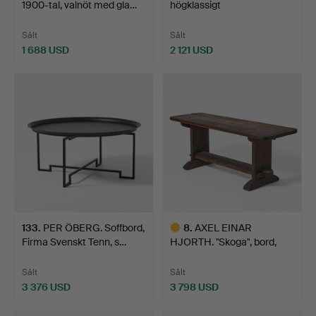
1900-tal, valnöt med gla…
högklassigt
stockholmsarbe…
Sålt
Sålt
1 688 USD
2 121 USD
Utvalt
föremål
133
.
PER ÖBERG. Soffbord,
8
.
AXEL EINAR
Firma Svenskt Tenn, s…
HJORTH. "Skoga", bord,
Nordiska…
Sålt
Sålt
3 376 USD
3 798 USD
Utvalt