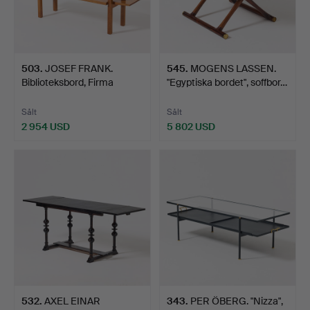
503
.
JOSEF FRANK.
545
.
MOGENS LASSEN.
Biblioteksbord, Firma
"Egyptiska bordet", soffbor…
Svenskt…
Sålt
Sålt
2 954 USD
5 802 USD
532
.
AXEL EINAR
343
.
PER ÖBERG. "Nizza",