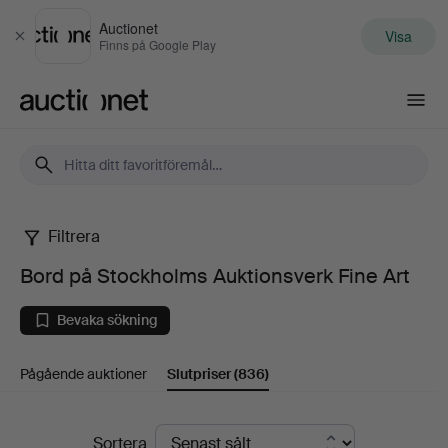
Auctionet
Visa
Stäng
Finns på Google Play
Auctionet.com
Filtrera
Bord
Bord på Stockholms Auktionsverk Fine Art
på
Bevaka sökning
Stockholms
Pågående auktioner
Slutpriser
(836)
Auktionsverk
Fine
Slutpriser
Sortera