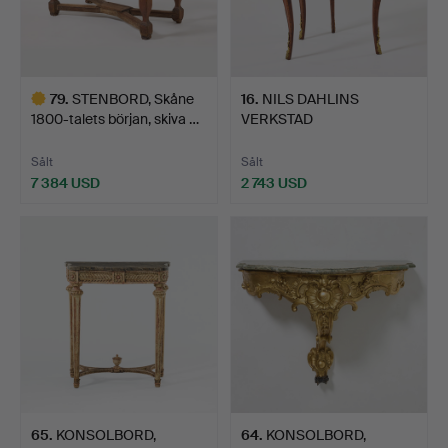
79
.
STENBORD, Skåne
16
.
NILS DAHLINS
1800-talets början, skiva …
VERKSTAD
(ämbetsmästare i Sto…
Sålt
Sålt
7 384 USD
2 743 USD
Utvalt
föremål
65
.
KONSOLBORD,
64
.
KONSOLBORD,