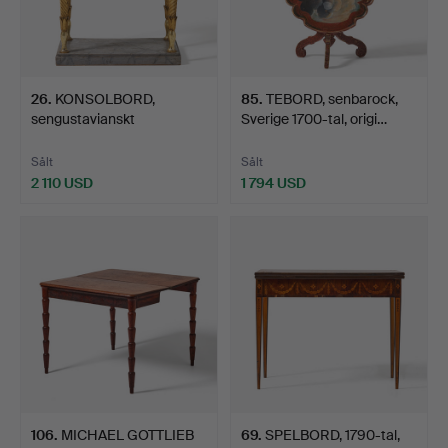
26
.
KONSOLBORD,
85
.
TEBORD, senbarock,
sengustavianskt
Sverige 1700-tal, origi…
stockholmsarbe…
Sålt
Sålt
2 110 USD
1 794 USD
106
.
MICHAEL GOTTLIEB
69
.
SPELBORD, 1790-tal,