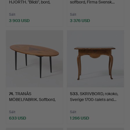
HJORTH. "Blidö", bord,
soffbord, Firma Svensk…
Nordiska…
Sålt
Sålt
3 903 USD
3 376 USD
74
.
TRANÅS
533
.
SKRIVBORD, rokoko,
MÖBELFABRIK. Soffbord,
Sverige 1700-talets and…
Tranås, omkr…
Sålt
Sålt
633 USD
1 266 USD