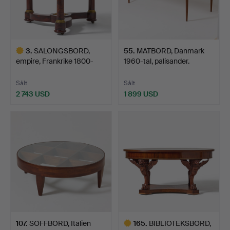
3
.
SALONGSBORD,
55
.
MATBORD, Danmark
empire, Frankrike 1800-
1960-tal, palisander.
talets…
Sålt
Sålt
2 743 USD
1 899 USD
Utvalt
föremål
107
.
SOFFBORD, Italien
165
.
BIBLIOTEKSBORD,