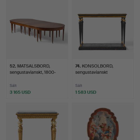
föremål
52
.
MATSALSBORD,
74
.
KONSOLBORD,
sengustavianskt, 1800-
sengustavianskt
talets …
stockholmsarbe…
Sålt
Sålt
3 165 USD
1 583 USD