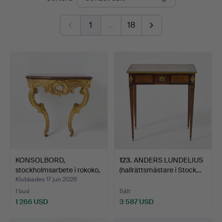
Art
1
…
18
KONSOLBORD,
123
.
ANDERS LUNDELIUS
stockholmsarbete i rokoko,
(hallrättsmästare i Stock…
170…
Klubbades 17 jun 2026
1 bud
Sålt
1 266 USD
3 587 USD