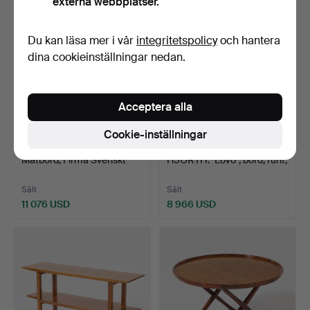
externa webbplatser.
föremål
Du kan läsa mer i vår
integritetspolicy
och hantera
dina cookieinställningar nedan.
Acceptera alla
Cookie-inställningar
491
.
JOSEF FRANK.
482
.
AXEL EINAR
Matbord, Firma Svenskt
HJORTH. "Lovö", bord, runt,
Tenn, …
Nor…
Sålt
Sålt
11 076 USD
8 966 USD
Utvalt
föremål