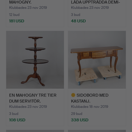
MAHOGNY.
LÅDA UPPTRÄDDA DEMI-
…
Klubbades 23 nov 2019
Klubbades 23 nov 2019
12 bud
3 bud
181 USD
48 USD
EN MAHOGNY TRE TIER
SIDOBORD MED
DUM SERVITÖR.
KASTANJ.
Klubbades 23 nov 2019
Klubbades 18 nov 2019
3 bud
29 bud
108 USD
338 USD
Utvalt