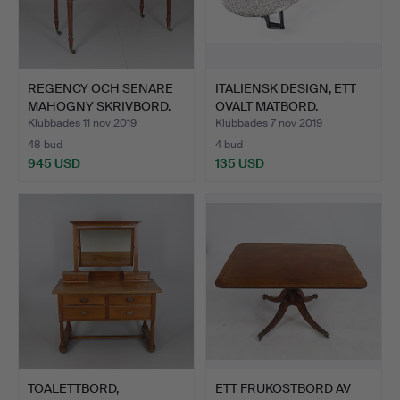
REGENCY OCH SENARE
ITALIENSK DESIGN, ETT
MAHOGNY SKRIVBORD.
OVALT MATBORD.
Klubbades 11 nov 2019
Klubbades 7 nov 2019
48 bud
4 bud
945 USD
135 USD
TOALETTBORD,
ETT FRUKOSTBORD AV