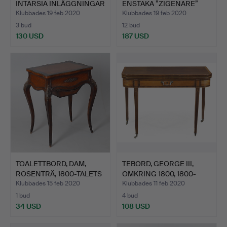
INTARSIA INLÄGGNINGAR
ENSTAKA ”ZIGENARE”
…
BO…
Klubbades 19 feb 2020
Klubbades 19 feb 2020
3 bud
12 bud
130 USD
187 USD
TOALETTBORD, DAM,
TEBORD, GEORGE III,
ROSENTRÄ, 1800-TALETS
OMKRING 1800, 1800-
SL…
TAL…
Klubbades 15 feb 2020
Klubbades 11 feb 2020
1 bud
4 bud
34 USD
108 USD