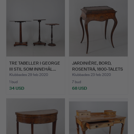
TRE TABELLER I GEORGE
JARDINIÈRE, BORD,
III STIL SOM INNEHÅL…
ROSENTRÄ, 1800-TALETS
SL…
Klubbades 29 feb 2020
Klubbades 23 feb 2020
1 bud
7 bud
34 USD
68 USD