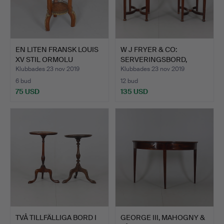
EN LITEN FRANSK LOUIS
W J FRYER & CO:
XV STIL ORMOLU
SERVERINGSBORD,
MONTE…
TIDIGT 190…
Klubbades 23 nov 2019
Klubbades 23 nov 2019
6 bud
12 bud
75 USD
135 USD
TVÅ TILLFÄLLIGA BORD I
GEORGE III, MAHOGNY &