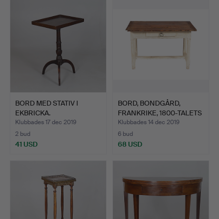
BORD MED STATIV I
BORD, BONDGÅRD,
EKBRICKA.
FRANKRIKE, 1800-TALETS
AND…
Klubbades 17 dec 2019
Klubbades 14 dec 2019
2 bud
6 bud
41 USD
68 USD