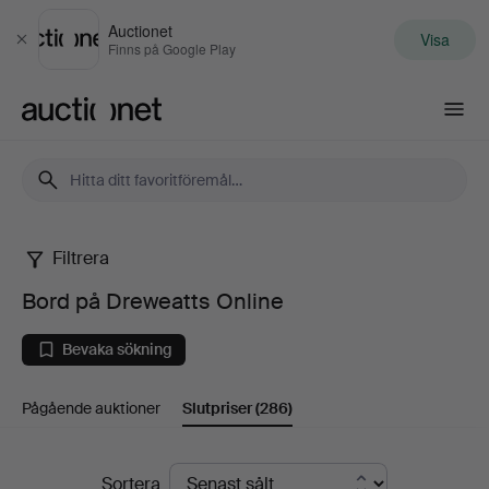
Auctionet
Visa
Stäng
Finns på Google Play
Auctionet.com
Filtrera
Bord
Bord på Dreweatts Online
på
Bevaka sökning
Dreweatts
Pågående auktioner
Slutpriser
(286)
Online
Slutpriser
Sortera