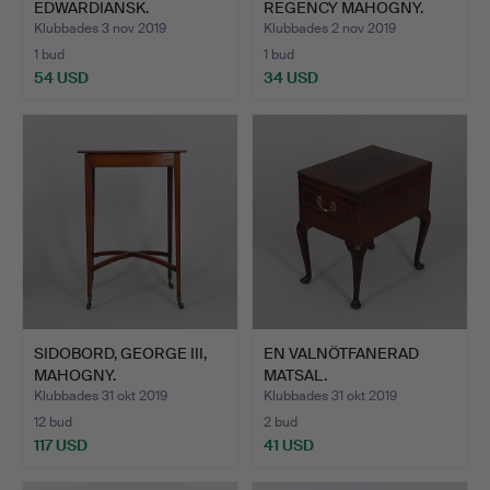
EDWARDIANSK.
REGENCY MAHOGNY.
Klubbades 3 nov 2019
Klubbades 2 nov 2019
1 bud
1 bud
54 USD
34 USD
SIDOBORD, GEORGE III,
EN VALNÖTFANERAD
MAHOGNY.
MATSAL.
Klubbades 31 okt 2019
Klubbades 31 okt 2019
12 bud
2 bud
117 USD
41 USD