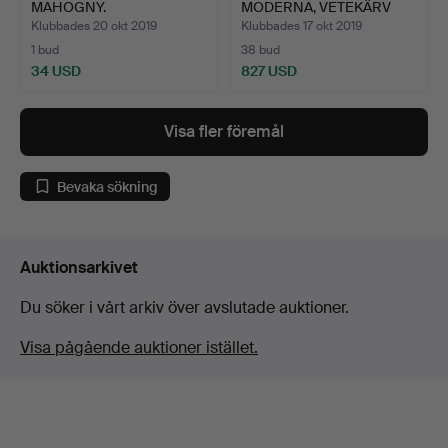
MAHOGNY.
MODERNA, VETEKÄRV
BAS.
Klubbades 20 okt 2019
Klubbades 17 okt 2019
1 bud
38 bud
34 USD
827 USD
Visa fler föremål
Bevaka sökning
Auktionsarkivet
Du söker i vårt arkiv över avslutade auktioner.
Visa pågående auktioner istället.