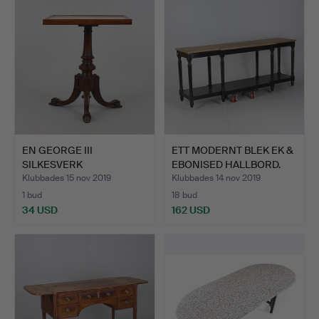
föremål
EN GEORGE III
ETT MODERNT BLEK EK &
SILKESVERK
EBONISED HALLBORD.
POLESCREEN, SENAR…
Klubbades 15 nov 2019
Klubbades 14 nov 2019
1 bud
18 bud
34 USD
162 USD