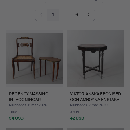
1
…
6
REGENCY MÄSSING
VIKTORIANSKA EBONISED
INLÄGGNINGAR
OCH AMBOYNA ENSTAKA
SIDOSTOL OCH …
…
Klubbades 18 mar 2020
Klubbades 17 mar 2020
1 bud
3 bud
34 USD
42 USD