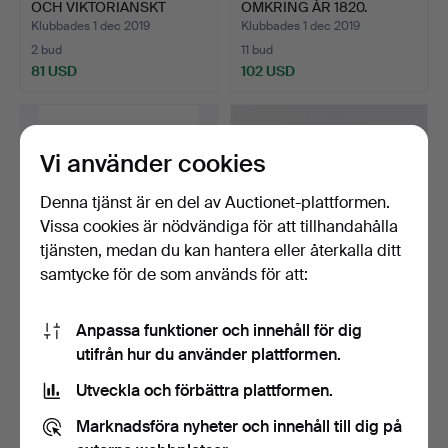
OCH VIKTORIANSKT
OMKRING ÅR 1820.
LJUSBORD.
Klubbades 1 dec 2019
Klubbades 1 dec 2019
2 bud
11 bud
81 USD
102 USD
Vi använder cookies
Denna tjänst är en del av Auctionet-plattformen.
Vissa cookies är nödvändiga för att tillhandahålla
tjänsten, medan du kan hantera eller återkalla ditt
samtycke för de som används för att:
GEORGE III, STATIVBORD,
EN SEN VIKTORIANSK
Anpassa funktioner och innehåll för dig
OMKRING 1770.
ESTETISK RÖRELSE
utifrån hur du använder plattformen.
ENSTAK…
Klubbades 1 dec 2019
Klubbades 1 dec 2019
1 bud
2 bud
Utveckla och förbättra plattformen.
108 USD
54 USD
Marknadsföra nyheter och innehåll till dig på