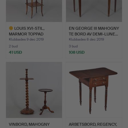
LOUIS XVI-STIL,
EN GEORGE III MAHOGNY
MARMOR TOPPAD
TE BORD AV DEMI-LUNE…
JARDINIÈRE B…
Klubbades 9 dec 2019
Klubbades 8 dec 2019
2 bud
3 bud
41 USD
108 USD
Utvalt
föremål
VINBORD, MAHOGNY
ARBETSBORD, REGENCY,