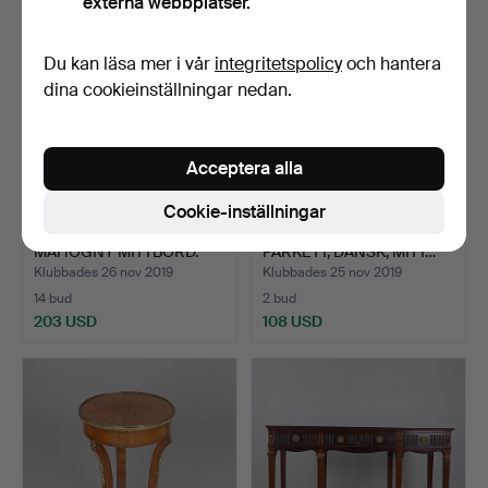
externa webbplatser.
Du kan läsa mer i vår
integritetspolicy
och hantera
dina cookieinställningar nedan.
Acceptera alla
Cookie-inställningar
WILLIAM IV CIRKULÄR
SKRIVBORD & SIDOSKÅP,
MAHOGNY MITTBORD.
PARKETT, DANSK, MITT…
Klubbades 26 nov 2019
Klubbades 25 nov 2019
14 bud
2 bud
203 USD
108 USD