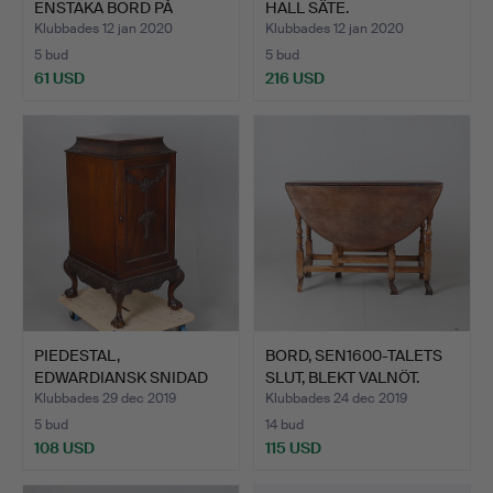
ENSTAKA BORD PÅ
HALL SÄTE.
FÖRGYLL…
Klubbades 12 jan 2020
Klubbades 12 jan 2020
5 bud
5 bud
61 USD
216 USD
PIEDESTAL,
BORD, SEN1600-TALETS
EDWARDIANSK SNIDAD
SLUT, BLEKT VALNÖT.
MAHOGNY.
Klubbades 29 dec 2019
Klubbades 24 dec 2019
5 bud
14 bud
108 USD
115 USD