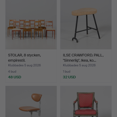
föremål
STOLAR, 8 stycken,
ILSE CRAWFORD. PALL,
empirestil.
"Sinnerlig", Ikea, ko…
Klubbades 5 aug 2026
Klubbades 5 aug 2026
4 bud
1 bud
48 USD
32 USD