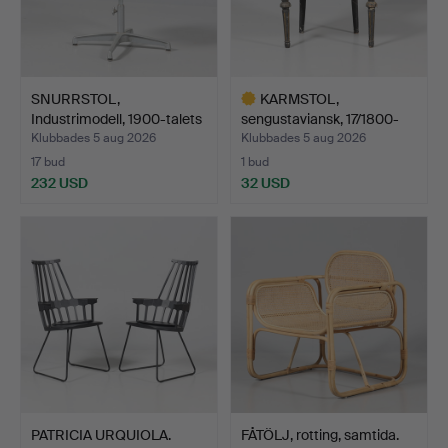
SNURRSTOL,
KARMSTOL,
Industrimodell, 1900-talets
sengustaviansk, 17/1800-
and…
tal, sen…
Klubbades 5 aug 2026
Klubbades 5 aug 2026
17 bud
1 bud
232 USD
32 USD
Utvalt
föremål
PATRICIA URQUIOLA.
FÅTÖLJ, rotting, samtida.