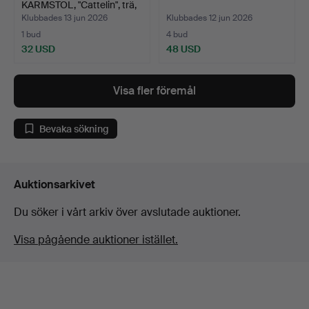
KARMSTOL, "Cattelin", trä,
G…
Klubbades 13 jun 2026
Klubbades 12 jun 2026
1 bud
4 bud
32 USD
48 USD
Visa fler föremål
Bevaka sökning
Auktionsarkivet
Du söker i vårt arkiv över avslutade auktioner.
Visa pågående auktioner istället.