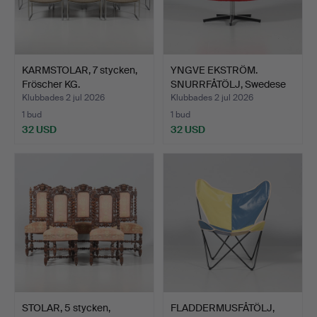
KARMSTOLAR, 7 stycken,
YNGVE EKSTRÖM.
Fröscher KG.
SNURRFÅTÖLJ, Swedese
"Rondi…
Klubbades 2 jul 2026
Klubbades 2 jul 2026
1 bud
1 bud
32 USD
32 USD
STOLAR, 5 stycken,
FLADDERMUSFÅTÖLJ,