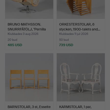
BRUNO MATHSSON.
ORKESTERSTOLAR, 6
SNURRFÅTÖLJ, "Pernilla
stycken, 1900-talets and…
Rot…
Klubbades 3 aug 2026
Klubbades 11 jul 2026
20 bud
50 bud
485 USD
739 USD
BARNSTOLAR, 3 st, Esselte
KARMSTOLAR, 1 par,