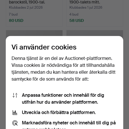
barockstil, 1900-tal.
1900-talets mitt.
Klubbades 2 jul 2026
Klubbades 1 jul 2026
7 bud
4 bud
80 USD
58 USD
Vi använder cookies
Denna tjänst är en del av Auctionet-plattformen.
Vissa cookies är nödvändiga för att tillhandahålla
tjänsten, medan du kan hantera eller återkalla ditt
samtycke för de som används för att:
TERJE HOPE. STOLAR, 4
STOLAR, 6 st, empire,
Anpassa funktioner och innehåll för dig
st, trä, "Spring", M…
1800-tal, mahogny.
utifrån hur du använder plattformen.
Klubbades 1 jul 2026
Klubbades 1 jul 2026
1 bud
12 bud
Utveckla och förbättra plattformen.
32 USD
75 USD
Marknadsföra nyheter och innehåll till dig på