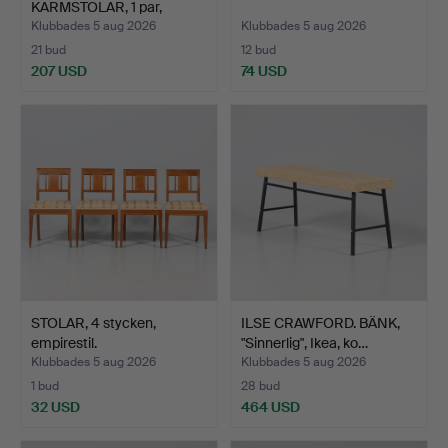
KARMSTOLAR, 1 par,
"Com…
Klubbades 5 aug 2026
Klubbades 5 aug 2026
21 bud
12 bud
207 USD
74 USD
STOLAR, 4 stycken,
ILSE CRAWFORD. BÄNK,
empirestil.
"Sinnerlig", Ikea, ko…
Klubbades 5 aug 2026
Klubbades 5 aug 2026
1 bud
28 bud
32 USD
464 USD