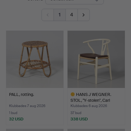
Auktionshall
1
4
PALL, rotting.
HANS J WEGNER.
STOL, "Y-stolen", Carl
Hans…
Klubbades 7 aug 2026
Klubbades 6 aug 2026
1 bud
37 bud
32 USD
338 USD
Utvalt