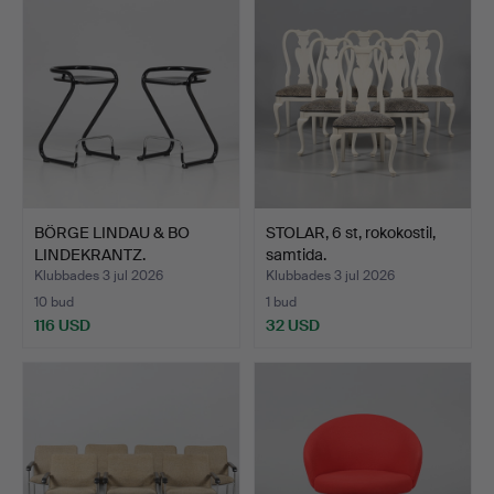
BÖRGE LINDAU & BO
STOLAR, 6 st, rokokostil,
LINDEKRANTZ.
samtida.
BARSTOLAR, …
Klubbades 3 jul 2026
Klubbades 3 jul 2026
10 bud
1 bud
116 USD
32 USD