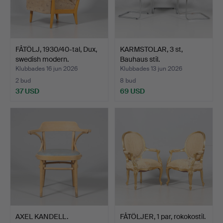
FÅTÖLJ, 1930/40-tal, Dux,
KARMSTOLAR, 3 st,
swedish modern.
Bauhaus stil.
Klubbades 16 jun 2026
Klubbades 13 jun 2026
2 bud
8 bud
37 USD
69 USD
AXEL KANDELL.
FÅTÖLJER, 1 par, rokokostil.