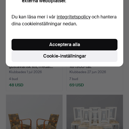
externa webbplatser.
Du kan läsa mer i vår
integritetspolicy
och hantera
dina cookieinställningar nedan.
Acceptera alla
Cookie-inställningar
STOLAR, 4 stycken,
FÅTÖLJER, 1 par, rokokostil,
gustaviansk stil, medal…
18/1900-tal.
Klubbades 1 jul 2026
Klubbades 27 jun 2026
4 bud
7 bud
48 USD
69 USD