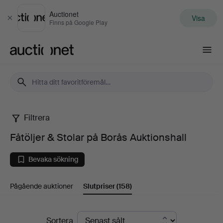
Auctionet
Visa
Stäng
Finns på Google Play
Auctionet.com
Filtrera
Fåtöljer
Fåtöljer & Stolar på Borås Auktionshall
&
Bevaka sökning
Stolar
Pågående auktioner
Slutpriser
(158)
på
Borås
Slutpriser
Sortera