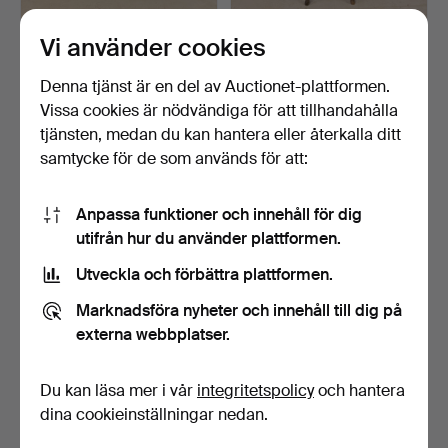
Vi använder cookies
LÄDERKLUBBENS
ANTIKA THONET
FÅTÖLJER.
CAFÉSTOLAR.
Klubbades 5 apr 2026
Klubbades 29 mar 2026
Denna tjänst är en del av Auctionet-plattformen.
1 bud
12 bud
Vissa cookies är nödvändiga för att tillhandahålla
68 USD
117 USD
tjänsten, medan du kan hantera eller återkalla ditt
Utvalt
samtycke för de som används för att:
föremål
Anpassa funktioner och innehåll för dig
utifrån hur du använder plattformen.
Utveckla och förbättra plattformen.
Marknadsföra nyheter och innehåll till dig på
externa webbplatser.
INDUSTRIELLA
ANTIK FÖNSTERBÄNK.
Du kan läsa mer i vår
integritetspolicy
och hantera
FRUKOSTBARPALLAR.
dina cookieinställningar nedan.
Klubbades 15 mar 2026
Klubbades 22 feb 2026
1 bud
1 bud