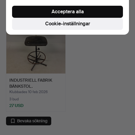
54 USD
41 USD
Acceptera alla
Cookie-inställningar
INDUSTRIELL FABRIK
BÄNKSTOL.
Klubbades 10 feb 2026
3 bud
27 USD
Bevaka sökning