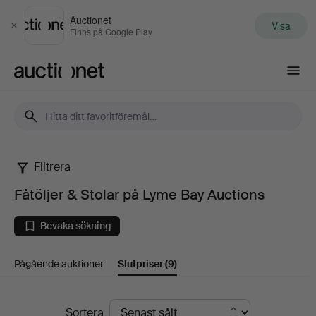
Auctionet
Visa
Stäng
Finns på Google Play
Auctionet.com
Filtrera
Fåtöljer
Fåtöljer & Stolar på Lyme Bay Auctions
&
Bevaka sökning
Stolar
Pågående auktioner
Slutpriser
(9)
på
Lyme
Slutpriser
Sortera