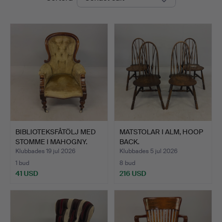
Bay
Auctions
BIBLIOTEKSFÅTÖLJ MED
MATSTOLAR I ALM, HOOP
STOMME I MAHOGNY.
BACK.
Klubbades 19 jul 2026
Klubbades 5 jul 2026
1 bud
8 bud
41 USD
216 USD