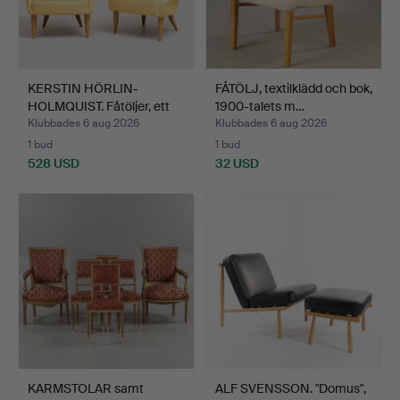
KERSTIN HÖRLIN-
FÅTÖLJ, textilklädd och bok,
HOLMQUIST. Fåtöljer, ett
1900-talets m…
pa…
Klubbades 6 aug 2026
Klubbades 6 aug 2026
1 bud
1 bud
528 USD
32 USD
KARMSTOLAR samt
ALF SVENSSON. "Domus",