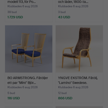
modell 113, för Po…
och läder, 1800-ta…
Klubbades 6 aug 2026
Klubbades 6 aug 2026
39 bud
3 bud
1 729 USD
43 USD
BO ARMSTRONG. Fåtöljer
YNGVE EKSTRÖM. Fåtölj,
ett par "Mint" Björ…
"Lamino" Swedese.
Klubbades 6 aug 2026
Klubbades 6 aug 2026
5 bud
12 bud
116 USD
866 USD