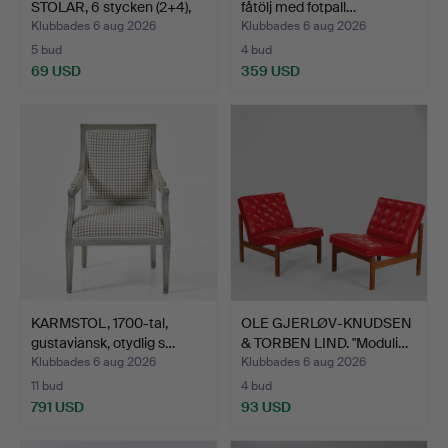
STOLAR, 6 stycken (2+4),
fåtölj med fotpall…
L…
Klubbades 6 aug 2026
Klubbades 6 aug 2026
5 bud
4 bud
69 USD
359 USD
KARMSTOL, 1700-tal,
OLE GJERLØV-KNUDSEN
gustaviansk, otydlig s…
& TORBEN LIND. "Moduli…
Klubbades 6 aug 2026
Klubbades 6 aug 2026
11 bud
4 bud
791 USD
93 USD