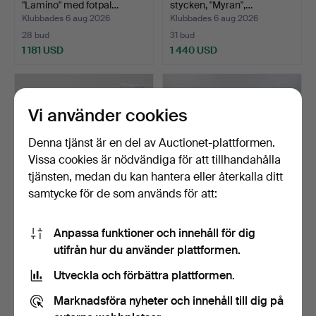
"Lamino" med fotpal…
stycken, "Myran",…
Klubbades 6 aug 2026
Klubbades 6 aug 2026
28 bud
31 bud
1 181 USD
1 440 USD
Vi använder cookies
Denna tjänst är en del av Auctionet-plattformen.
Vissa cookies är nödvändiga för att tillhandahålla
tjänsten, medan du kan hantera eller återkalla ditt
samtycke för de som används för att:
YNGVE EKSTRÖM. Fåtölj,
FYRA STOLAR I ROSETRÄ
Anpassa funktioner och innehåll för dig
"Lamino" med fotpal…
MED STOPPAD SITS, 18…
utifrån hur du använder plattformen.
Klubbades 6 aug 2026
Klubbades 6 aug 2026
19 bud
2 bud
Utveckla och förbättra plattformen.
865 USD
41 USD
Marknadsföra nyheter och innehåll till dig på