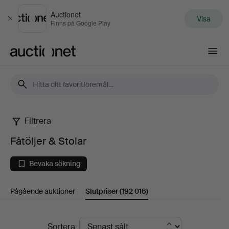
Auctionet
Visa
Stäng
Finns på Google Play
Auctionet.com
Filtrera
Fåtöljer
Fåtöljer & Stolar
&
Bevaka sökning
Stolar
Pågående auktioner
Slutpriser
(192 016)
Slutpriser
Sortera