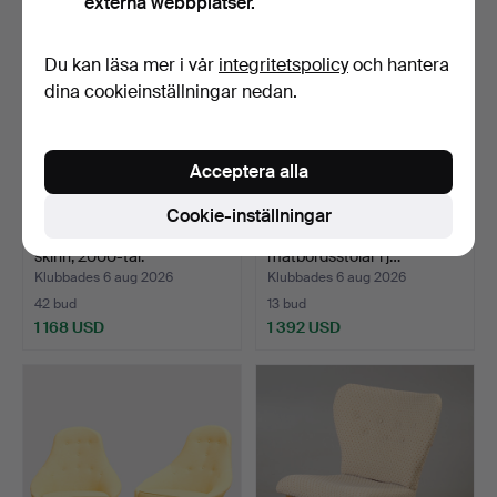
externa webbplatser.
Du kan läsa mer i vår
integritetspolicy
och hantera
dina cookieinställningar nedan.
Acceptera alla
Cookie-inställningar
FÅTÖLJER, 1 par, brunt
NIELS OTTO MØLLER. Fyra
skinn, 2000-tal.
matbordsstolar i j…
Klubbades 6 aug 2026
Klubbades 6 aug 2026
42 bud
13 bud
1 168 USD
1 392 USD