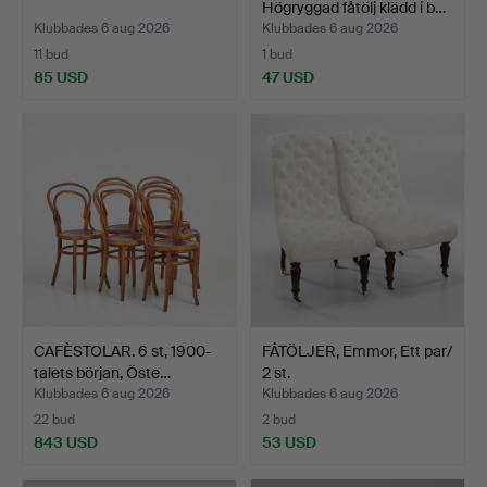
Högryggad fåtölj klädd i b…
Klubbades 6 aug 2026
Klubbades 6 aug 2026
11 bud
1 bud
85 USD
47 USD
CAFÈSTOLAR. 6 st, 1900-
FÅTÖLJER, Emmor, Ett par/
talets början, Öste…
2 st.
Klubbades 6 aug 2026
Klubbades 6 aug 2026
22 bud
2 bud
843 USD
53 USD