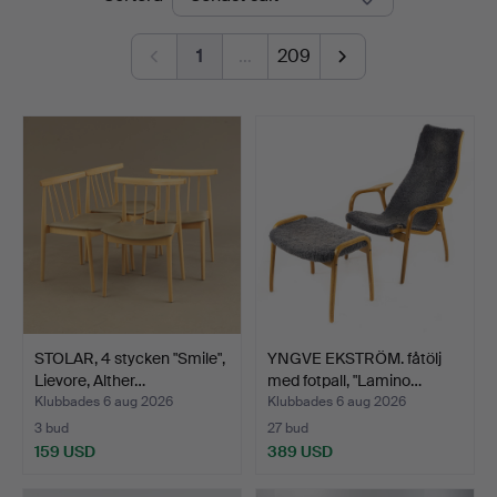
1
…
209
STOLAR, 4 stycken "Smile",
YNGVE EKSTRÖM. fåtölj
Lievore, Alther…
med fotpall, "Lamino…
Klubbades 6 aug 2026
Klubbades 6 aug 2026
3 bud
27 bud
159 USD
389 USD