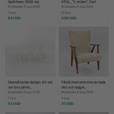
hjultrissor, 1900-tal.
STOL, "Y-stolen", Carl
Hans…
Klubbades 6 aug 2026
Klubbades 6 aug 2026
7 bud
37 bud
64 USD
338 USD
Utvalt
föremål
Skandinavisk design. Ett set
Fåtölj med stomme av teak,
om fyra pinns…
sits och rygg k…
Klubbades 6 aug 2026
Klubbades 6 aug 2026
7 bud
3 bud
93 USD
70 USD