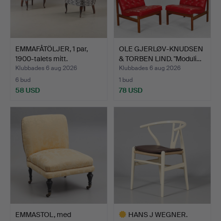
EMMAFÅTÖLJER, 1 par,
OLE GJERLØV-KNUDSEN
1900-talets mitt.
& TORBEN LIND. "Moduli…
Klubbades 6 aug 2026
Klubbades 6 aug 2026
6 bud
1 bud
58 USD
78 USD
EMMASTOL, med
HANS J WEGNER.