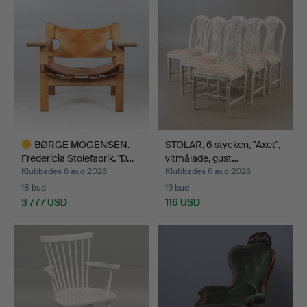
BØRGE MOGENSEN.
STOLAR, 6 stycken, "Axet",
Fredericia Stolefabrik. "D…
vitmålade, gust…
Klubbades 6 aug 2026
Klubbades 6 aug 2026
18 bud
19 bud
3 777 USD
116 USD
Utvalt
föremål