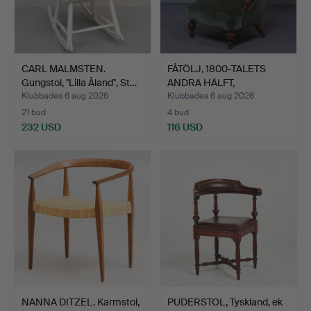
CARL MALMSTEN.
FÅTÖLJ, 1800-TALETS
Gungstol, "Lilla Åland", St…
ANDRA HÄLFT,
OMKLÄDD/T…
Klubbades 6 aug 2026
Klubbades 6 aug 2026
21 bud
4 bud
232 USD
116 USD
NANNA DITZEL. Karmstol,
PUDERSTOL, Tyskland, ek