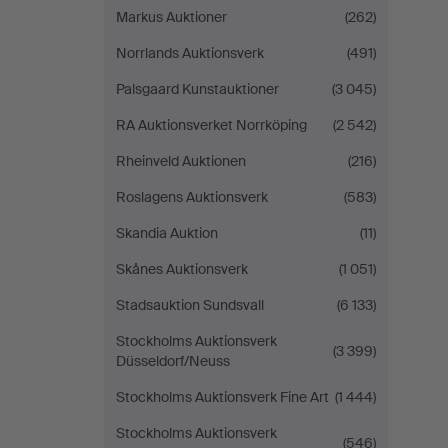
Markus Auktioner
(262)
Norrlands Auktionsverk
(491)
Palsgaard Kunstauktioner
(3 045)
RA Auktionsverket Norrköping
(2 542)
Rheinveld Auktionen
(216)
Roslagens Auktionsverk
(583)
Skandia Auktion
(11)
Skånes Auktionsverk
(1 051)
Stadsauktion Sundsvall
(6 133)
Stockholms Auktionsverk
(3 399)
Düsseldorf/Neuss
Stockholms Auktionsverk Fine Art
(1 444)
Stockholms Auktionsverk
(546)