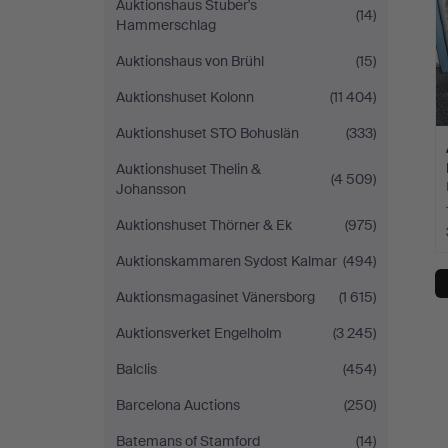
Auktionshaus Stuber's
(14)
Hammerschlag
Auktionshaus von Brühl
(15)
Auktionshuset Kolonn
(11 404)
Auktionshuset STO Bohuslän
(333)
Auktionshuset Thelin &
(4 509)
Johansson
Auktionshuset Thörner & Ek
(975)
Auktionskammaren Sydost Kalmar
(494)
Auktionsmagasinet Vänersborg
(1 615)
Auktionsverket Engelholm
(3 245)
Balclis
(454)
Barcelona Auctions
(250)
Batemans of Stamford
(14)