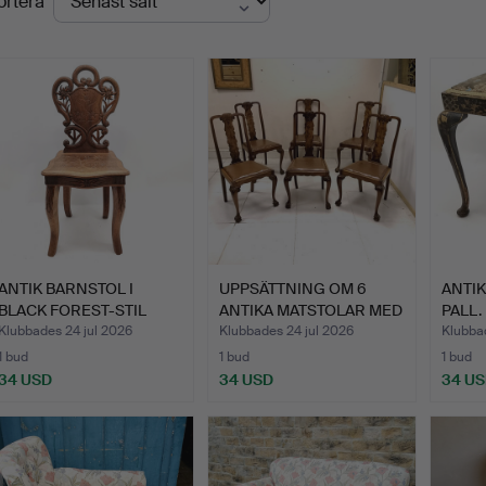
ortera
ANTIK BARNSTOL I
UPPSÄTTNING OM 6
ANTIK
BLACK FOREST-STIL
ANTIKA MATSTOLAR MED
PALL.
MED UPP…
HÖG …
Klubbades 24 jul 2026
Klubbades 24 jul 2026
Klubba
1 bud
1 bud
1 bud
34 USD
34 USD
34 U