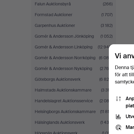
Falun Auktionsbyrå
(266)
Formstad Auktioner
(1 707)
Garpenhus Auktioner
(3 182)
Gomér & Andersson Jönköping
(1 052)
Gomér & Andersson Linköping
(12 945)
Vi an
Gomér & Andersson Norrköping
(6 086)
Denna tj
Gomér & Andersson Nyköping
(2 766)
för att t
Göteborgs Auktionsverk
(6 820)
samtycke
Halmstads Auktionskammare
(3 312)
Anp
Handelslagret Auktionsservice
(2 082)
pla
Helsingborgs Auktionskammare
(11 813)
Utv
Hälsinglands Auktionsverk
(1 430)
Mar
Höganäs Auktionsverk
(1 017)