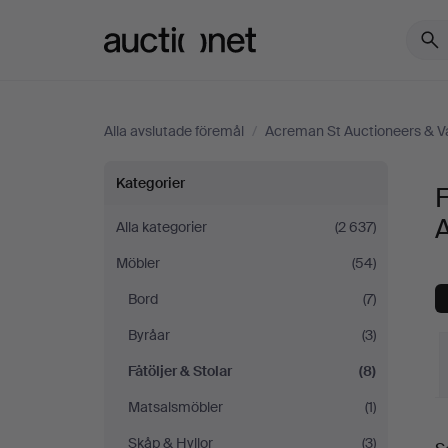
Auctionet.com
Alla avslutade föremål
/
Acreman St Auctioneers & V
Fåtöljer
Kategorier
F
&
A
Alla kategorier
(2 637)
Möbler
(54)
Stolar
Bord
(7)
på
Byråar
(3)
Acreman
Fåtöljer & Stolar
(8)
Matsalsmöbler
(1)
St
S
Skåp & Hyllor
(3)