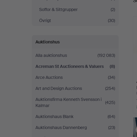
S
Auctioneers
Soffor & Sittgrupper
(2)
&
Övrigt
(30)
Valuers
Auktionshus
Alla auktionshus
(192 083)
Acreman St Auctioneers & Valuers
(8)
Arce Auctions
(34)
Art and Design Auctions
(254)
Auktionsfirma Kenneth Svensson i
(425)
Kalmar
Auktionshaus Blank
(64)
Auktionshaus Dannenberg
(23)