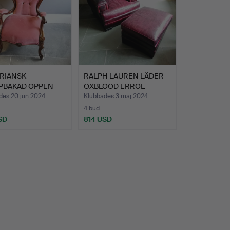
ORIANSK
RALPH LAUREN LÄDER
PBAKAD ÖPPEN
OXBLOOD ERROL
J I PALI…
TUFTAD FÅ…
des 20 jun 2024
Klubbades 3 maj 2024
4 bud
SD
814 USD