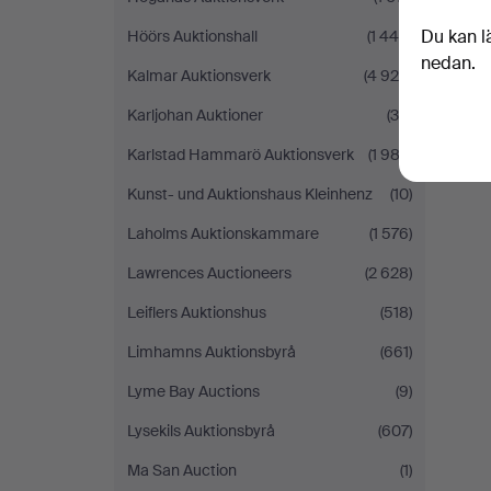
Du kan l
Höörs Auktionshall
(1 446)
nedan.
Kalmar Auktionsverk
(4 924)
Karljohan Auktioner
(39)
Karlstad Hammarö Auktionsverk
(1 982)
Kunst- und Auktionshaus Kleinhenz
(10)
Laholms Auktionskammare
(1 576)
Lawrences Auctioneers
(2 628)
Leiflers Auktionshus
(518)
Limhamns Auktionsbyrå
(661)
Lyme Bay Auctions
(9)
Lysekils Auktionsbyrå
(607)
Ma San Auction
(1)