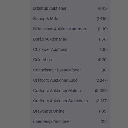
Bidstrup Auktioner
(643)
Bishop & Miller
(1 418)
Björnssons Auktionskammare
(1 110)
Borås Auktionshall
(158)
Chalkwell Auctions
(130)
Colombos
(926)
Connoisseur Bokauktioner
(18)
Crafoord Auktioner Lund
(2 247)
Crafoord Auktioner Malmö
(5 033)
Crafoord Auktioner Stockholm
(3 277)
Dreweatts Online
(189)
Ekenbergs Auktioner
(112)