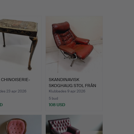
 CHINOISERIE-
SKANDINAVISK
SKOGHAUG STOL FRÅN
MITTEN AV …
des 23 apr 2026
Klubbades 9 apr 2026
5 bud
SD
108 USD