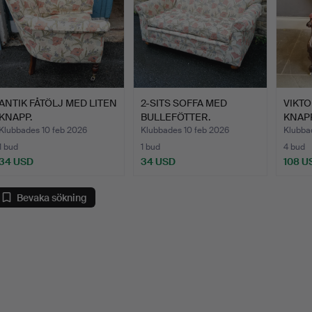
ANTIK FÅTÖLJ MED LITEN
2-SITS SOFFA MED
VIKT
KNAPP.
BULLEFÖTTER.
KNAP
FÅTÖL
Klubbades 10 feb 2026
Klubbades 10 feb 2026
Klubba
1 bud
1 bud
4 bud
34 USD
34 USD
108 U
Bevaka sökning