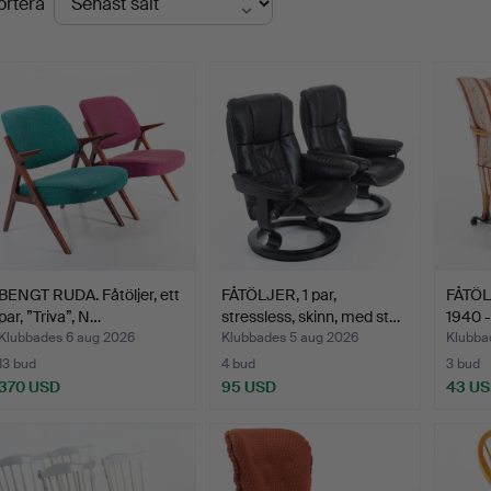
ortera
BENGT RUDA. Fåtöljer, ett
FÅTÖLJER, 1 par,
FÅTÖL
par, ”Triva”, N…
stressless, skinn, med st…
1940 - 
Klubbades 6 aug 2026
Klubbades 5 aug 2026
Klubba
13 bud
4 bud
3 bud
370 USD
95 USD
43 U