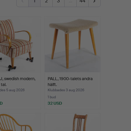
1
2
3
…
44
J, swedish modern,
PALL, 1900-talets andra
tal.
hälft.
des 5 aug 2026
Klubbades 3 aug 2026
1 bud
SD
32 USD