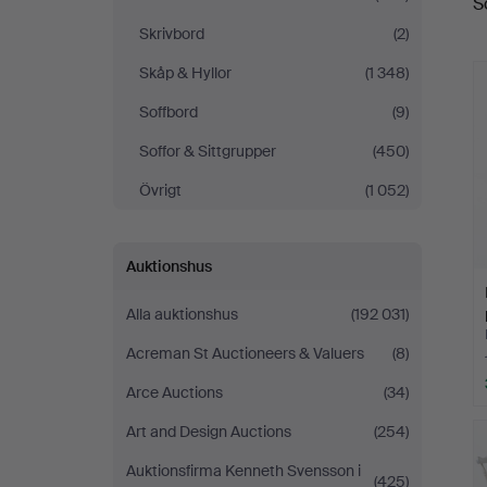
S
Skrivbord
(2)
Skåp & Hyllor
(1 348)
Soffbord
(9)
Soffor & Sittgrupper
(450)
Övrigt
(1 052)
Auktionshus
Alla auktionshus
(192 031)
Acreman St Auctioneers & Valuers
(8)
Arce Auctions
(34)
Art and Design Auctions
(254)
Auktionsfirma Kenneth Svensson i
(425)