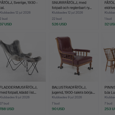
FÅTÖLJ, Sverige, 1930 -
SNURRFÅTÖLJ, med
FÅTÖLJ
tal.
fotpall och reglerbart ry…
eldrive
Klubbades 12 jul 2026
Klubbades 12 jul 2026
Klubbad
2 bud
22 bud
1 bud
37 USD
526 USD
32 US
FLADDERMUSFÅTÖLJ,
BALUSTRADFÅTÖLJ,
PINNS
med fotpall, klädd i isl…
jugend, 1900-talets börja…
b.la L
Klubbades 9 jul 2026
Klubbades 9 jul 2026
Klubbad
27 bud
7 bud
7 bud
788 USD
90 USD
253 