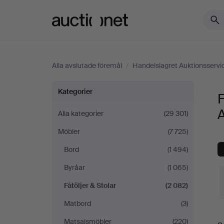
Auctionet.com
Alla avslutade föremål
/
Handelslagret Auktionsservi
Fåtöljer
Kategorier
F
&
A
Alla kategorier
(29 301)
Möbler
(7 725)
Stolar
Bord
(1 494)
på
Byråar
(1 065)
Handelslagret
Fåtöljer & Stolar
(2 082)
Matbord
(3)
Auktionsservice
S
Matsalsmöbler
(220)