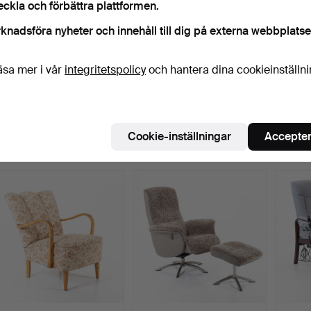
eckla och förbättra plattformen.
knadsföra nyheter och innehåll till dig på externa webbplatse
äsa mer i vår
integritetspolicy
och hantera dina cookieinställn
SNURRFÅTÖLJ, skinn,
STOLAR, 4 st, gustaviansk
BROR 
"Arvika", Ikea.
stil.
fåtölj
Klubbades 22 jul 2026
Klubbades 20 jul 2026
Klubbad
8 bud
2 bud
32 bud
Cookie-inställningar
Accepter
116 USD
43 USD
494 