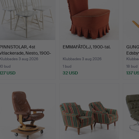
PINNSTOLAR, 4st
EMMAFÅTÖLJ, 1900-tal.
GUNGS
vitlackerade, Nesto, 1900-
Edsbyv
…
…
Klubbades 3 aug 2026
Klubbades 3 aug 2026
Klubba
10 bud
1 bud
18 bud
127 USD
32 USD
137 U