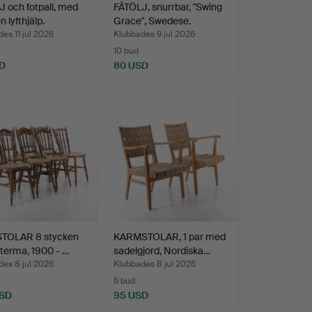
 och fotpall, med
FÅTÖLJ, snurrbar, "Swing
n lyfthjälp.
Grace", Swedese.
es 11 jul 2026
Klubbades 9 jul 2026
10 bud
D
80 USD
TOLAR 8 stycken
KARMSTOLAR, 1 par med
uterma, 1900 - …
sadelgjord, Nordiska…
es 8 jul 2026
Klubbades 8 jul 2026
5 bud
USD
95 USD