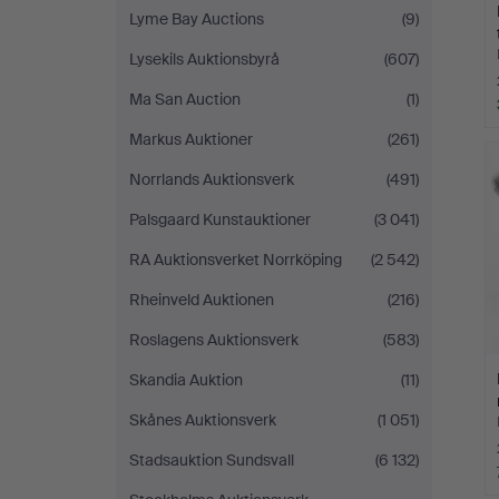
Lyme Bay Auctions
(9)
Lysekils Auktionsbyrå
(607)
Ma San Auction
(1)
Markus Auktioner
(261)
Norrlands Auktionsverk
(491)
Palsgaard Kunstauktioner
(3 041)
RA Auktionsverket Norrköping
(2 542)
Rheinveld Auktionen
(216)
Roslagens Auktionsverk
(583)
Skandia Auktion
(11)
Skånes Auktionsverk
(1 051)
Stadsauktion Sundsvall
(6 132)