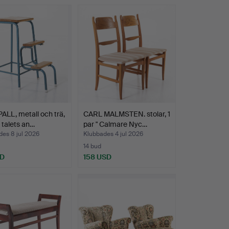
LL, metall och trä,
CARL MALMSTEN. stolar, 1
 talets an…
par " Calmare Nyc…
es 8 jul 2026
Klubbades 4 jul 2026
14 bud
SD
158 USD