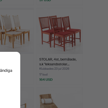
R, 4st med
STOLAR, 4st, bemålade,
jord.
s.k "leksandsstolar…
es 23 jul 2026
Klubbades 23 jul 2026
vändiga
17 bud
D
164 USD