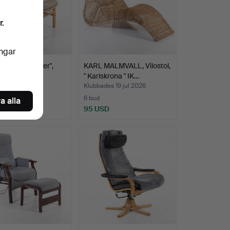
r.
ingar
BOIJE. "Junker",
KARL MALMVALL, Vilostol,
, safarimodell…
" Karlskrona " IK…
es 19 jul 2026
Klubbades 19 jul 2026
6 bud
a alla
USD
95 USD