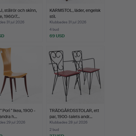
, stålrör och skinn,
KARMSTOL, läder, engelsk
e, 1960/7…
stil.
es 31 jul 2026
Klubbades 31 jul 2026
4 bud
SD
69 USD
 Pori " Ikea, 1900 -
TRÄDGÅRDSSTOLAR, ett
 andra h…
par, 1900-talets andr…
es 29 jul 2026
Klubbades 28 jul 2026
2 bud
D
37 USD