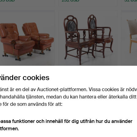
FÅTÖLJER, ett par,
KARMSTOLAR, trä med
STOLA
vänder cookies
skinnklädsel, "Chesterf…
genombruten ryggbricka…
sadelg
Klubbades 24 jul 2026
Klubbades 23 jul 2026
Klubbad
änst är en del av Auctionet-plattformen. Vissa cookies är nöd
5 bud
13 bud
1 bud
illhandahålla tjänsten, medan du kan hantera eller återkalla ditt
127 USD
95 USD
32 US
 för de som används för att:
assa funktioner och innehåll för dig utifrån hur du använder
ttformen.