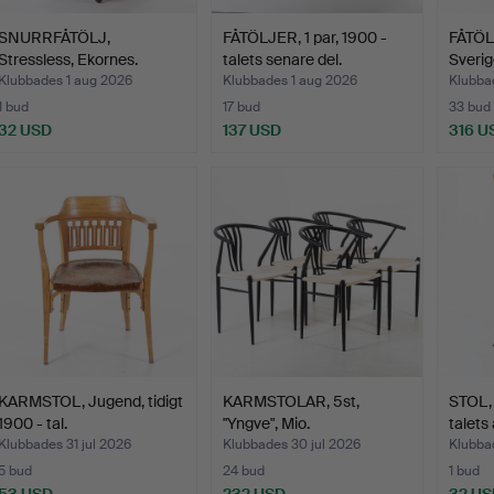
SNURRFÅTÖLJ,
FÅTÖLJER, 1 par, 1900 -
FÅTÖLJ
Stressless, Ekornes.
talets senare del.
Sverig
Klubbades 1 aug 2026
Klubbades 1 aug 2026
Klubbad
1 bud
17 bud
33 bud
32 USD
137 USD
316 U
KARMSTOL, Jugend, tidigt
KARMSTOLAR, 5st,
STOL, "
1900 - tal.
"Yngve", Mio.
talets
Klubbades 31 jul 2026
Klubbades 30 jul 2026
Klubbad
5 bud
24 bud
1 bud
53 USD
232 USD
32 US