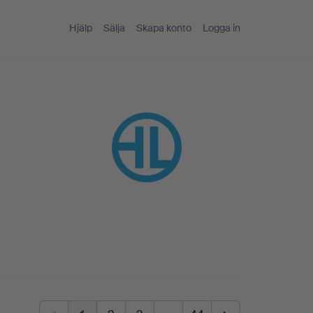
Hjälp
Sälja
Skapa konto
Logga in