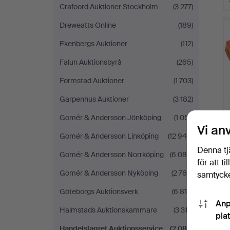
Crafoord Auktioner Stockholm
(3 277)
Dreweatts Online
(189)
Ekenbergs Auktioner
(112)
Falun Auktionsbyrå
(265)
Formstad Auktioner
(1 703)
Garpenhus Auktioner
(3 182)
Gomér & Andersson Jönköping
(1 051)
Vi an
Gomér & Andersson Linköping
(12 944)
Denna tj
Gomér & Andersson Norrköping
(6 085)
för att t
Gomér & Andersson Nyköping
(2 766)
samtycke
Göteborgs Auktionsverk
(6 818)
Anp
Halmstads Auktionskammare
(3 312)
pla
Handelslagret Auktionsservice
(2 082)