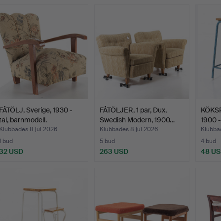
FÅTÖLJ, Sverige, 1930 -
FÅTÖLJER, 1 par, Dux,
KÖKSPA
tal, barnmodell.
Swedish Modern, 1900…
1900 -
Klubbades 8 jul 2026
Klubbades 8 jul 2026
Klubbad
1 bud
5 bud
4 bud
32 USD
263 USD
48 U