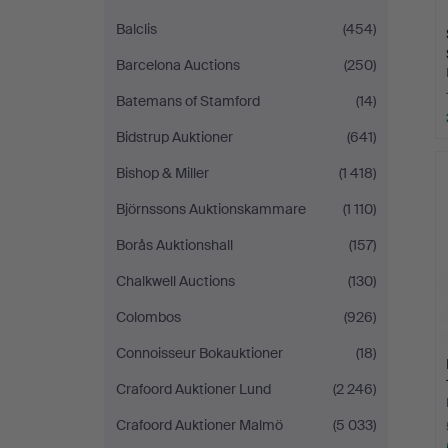
Balclis
(454)
Barcelona Auctions
(250)
Batemans of Stamford
(14)
Bidstrup Auktioner
(641)
Bishop & Miller
(1 418)
Björnssons Auktionskammare
(1 110)
Borås Auktionshall
(157)
Chalkwell Auctions
(130)
Colombos
(926)
Connoisseur Bokauktioner
(18)
Crafoord Auktioner Lund
(2 246)
Crafoord Auktioner Malmö
(5 033)