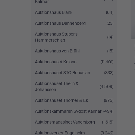
Kalmar
Auktionshaus Blank
(64)
Auktionshaus Dannenberg
(23)
Auktionshaus Stuber's
(14)
Hammerschlag
Auktionshaus von Brühl
(15)
Auktionshuset Kolonn
(11 401)
Auktionshuset STO Bohuslän
(333)
Auktionshuset Thelin &
(4 509)
Johansson
Auktionshuset Thörner & Ek
(975)
Auktionskammaren Sydost Kalmar
(494)
Auktionsmagasinet Vänersborg
(1 615)
Auktionsverket Engelholm
(3 242)