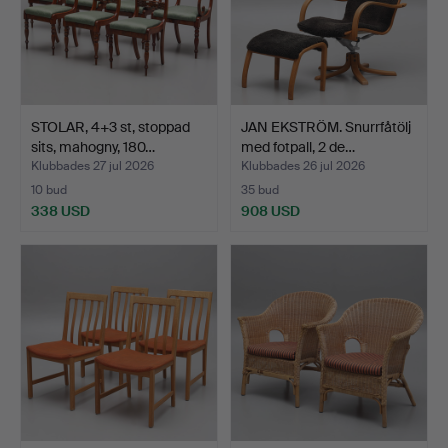
STOLAR, 4+3 st, stoppad
JAN EKSTRÖM. Snurrfåtölj
sits, mahogny, 180…
med fotpall, 2 de…
Klubbades 27 jul 2026
Klubbades 26 jul 2026
10 bud
35 bud
338 USD
908 USD