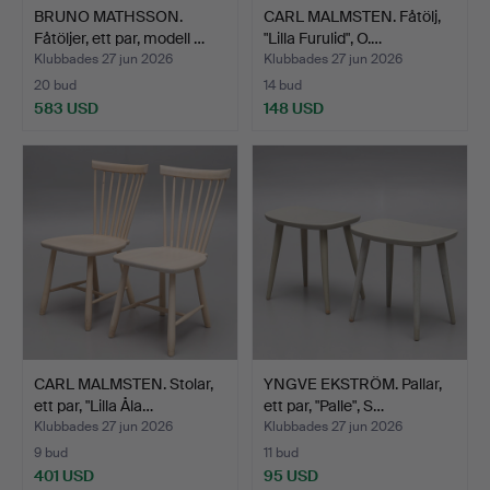
BRUNO MATHSSON.
CARL MALMSTEN. Fåtölj,
Fåtöljer, ett par, modell …
"Lilla Furulid", O.…
Klubbades 27 jun 2026
Klubbades 27 jun 2026
20 bud
14 bud
583 USD
148 USD
CARL MALMSTEN. Stolar,
YNGVE EKSTRÖM. Pallar,
ett par, "Lilla Åla…
ett par, "Palle", S…
Klubbades 27 jun 2026
Klubbades 27 jun 2026
9 bud
11 bud
401 USD
95 USD