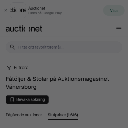
Auctionet
Visa
Stäng
Finns på Google Play
Auctionet.com
Filtrera
Fåtöljer
Fåtöljer & Stolar på Auktionsmagasinet
&
Vänersborg
Stolar
Bevaka sökning
på
Pågående auktioner
Slutpriser
(1 616)
Auktionsmagasinet