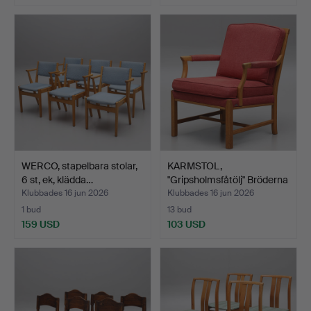
WERCO, stapelbara stolar,
KARMSTOL,
6 st, ek, klädda…
"Gripsholmsfåtölj" Bröderna
Ande…
Klubbades 16 jun 2026
Klubbades 16 jun 2026
1 bud
13 bud
159 USD
103 USD