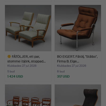
FÅTÖLJER, ett par,
BO EIGERT. Fåtölj, "Stålbo",
stomme i björk, stoppad…
Firma B. Eige…
Klubbades 27 jul 2026
Klubbades 27 jul 2026
5 bud
8 bud
1 424 USD
317 USD
Utvalt
föremål