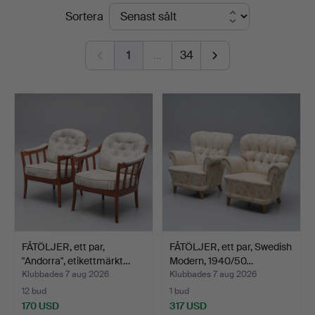
Slutpriser
Sortera
Vänersborg
1
…
34
FÅTÖLJER, ett par,
FÅTÖLJER, ett par, Swedish
"Andorra", etikettmärkt…
Modern, 1940/50…
Klubbades 7 aug 2026
Klubbades 7 aug 2026
12 bud
1 bud
170 USD
317 USD