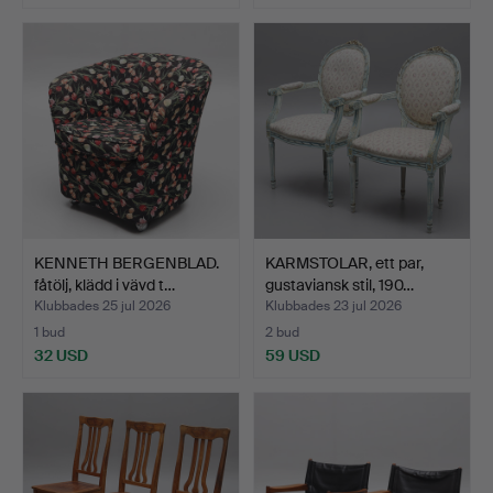
Utvalt
föremål
KENNETH BERGENBLAD.
KARMSTOLAR, ett par,
fåtölj, klädd i vävd t…
gustaviansk stil, 190…
Klubbades 25 jul 2026
Klubbades 23 jul 2026
1 bud
2 bud
32 USD
59 USD