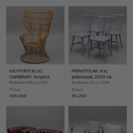
GIO PONTI & LIO
PINNSTOLAR, 4 st,
CARMINATI. Korgstol,
grålackade, 2000-tal.
rotti…
Klubbades 26 jun 2026
Klubbades 25 jun 2026
10 bud
10 bud
306 USD
85 USD