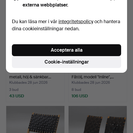
externa webbplatser.
Du kan läsa mer i vår
integritetspolicy
och hantera
dina cookieinställningar nedan.
Acceptera alla
Cookie-inställningar
LÄKARPALL, förkromad
CARL-HENRIK SPAK.
metall, höj & sänkbar…
Fåtölj, modell "Inline",…
Klubbades 28 jun 2026
Klubbades 28 jun 2026
3 bud
8 bud
43 USD
106 USD