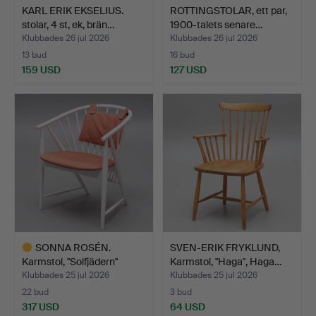
KARL ERIK EKSELIUS.
ROTTINGSTOLAR, ett par,
stolar, 4 st, ek, brän…
1900-talets senare…
Klubbades 26 jul 2026
Klubbades 26 jul 2026
13 bud
16 bud
159 USD
127 USD
SONNA ROSÉN.
SVEN-ERIK FRYKLUND,
Karmstol, "Solfjädern"
Karmstol, "Haga", Haga…
Nässjö…
Klubbades 25 jul 2026
Klubbades 25 jul 2026
22 bud
3 bud
317 USD
64 USD