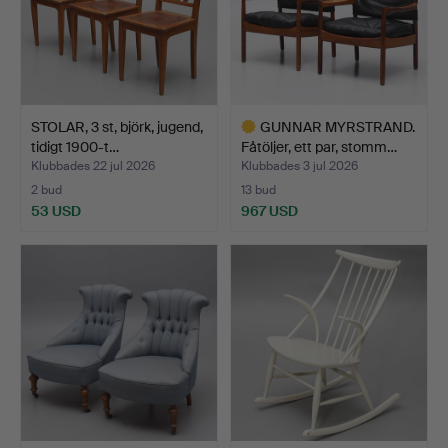
STOLAR, 3 st, björk, jugend,
GUNNAR MYRSTRAND.
tidigt 1900-t…
Fåtöljer, ett par, stomm…
Klubbades 22 jul 2026
Klubbades 3 jul 2026
2 bud
13 bud
53 USD
967 USD
Utvalt
föremål