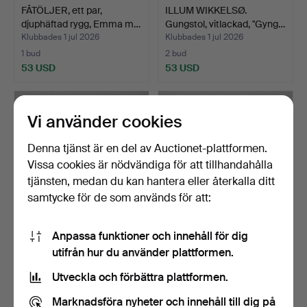
FÅTÖLJER, ett par,
ILLUM WIKKELSØ.
djuphäftad rygg, Emma m…
Gungstol, vitlackad, "Gyng…
Klubbades 1 jul 2026
Klubbades 1 jul 2026
1 bud
2 bud
53 USD
53 USD
Vi använder cookies
Denna tjänst är en del av Auctionet-plattformen.
Vissa cookies är nödvändiga för att tillhandahålla
tjänsten, medan du kan hantera eller återkalla ditt
samtycke för de som används för att:
Anpassa funktioner och innehåll för dig
SOFFA, 3-sitsig, 1940-tal.
FÅTÖLJER, ett par, 1940-
utifrån hur du använder plattformen.
tal.
Klubbades 29 jun 2026
Klubbades 29 jun 2026
Utveckla och förbättra plattformen.
1 bud
3 bud
53 USD
106 USD
Marknadsföra nyheter och innehåll till dig på