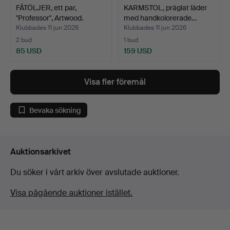
FÅTÖLJER, ett par,
KARMSTOL, präglat läder
"Professor", Artwood.
med handkolorerade…
Klubbades 11 jun 2026
Klubbades 11 jun 2026
2 bud
1 bud
85 USD
159 USD
Visa fler föremål
Bevaka sökning
Auktionsarkivet
Du söker i vårt arkiv över avslutade auktioner.
Visa pågående auktioner istället.