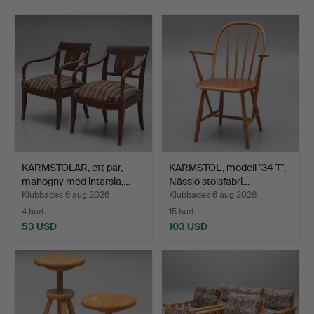
KARMSTOLAR, ett par,
KARMSTOL, modell "34 T",
mahogny med intarsia,…
Nässjö stolsfabri…
Klubbades 6 aug 2026
Klubbades 6 aug 2026
4 bud
15 bud
53 USD
103 USD