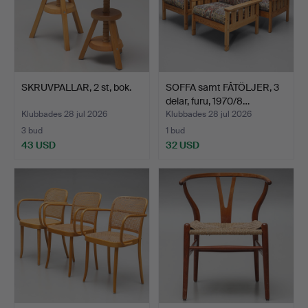
SKRUVPALLAR, 2 st, bok.
SOFFA samt FÅTÖLJER, 3
delar, furu, 1970/8…
Klubbades 28 jul 2026
Klubbades 28 jul 2026
3 bud
1 bud
43 USD
32 USD