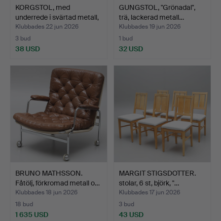
KORGSTOL, med
GUNGSTOL, "Grönadal",
underrede i svärtad metall,
trä, lackerad metall…
…
Klubbades 22 jun 2026
Klubbades 19 jun 2026
3 bud
1 bud
38 USD
32 USD
BRUNO MATHSSON.
MARGIT STIGSDOTTER.
Fåtölj, förkromad metall o…
stolar, 6 st, björk, "…
Klubbades 18 jun 2026
Klubbades 17 jun 2026
18 bud
3 bud
1 635 USD
43 USD