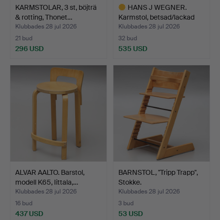
KARMSTOLAR, 3 st, böjträ
HANS J WEGNER.
& rotting, Thonet…
Karmstol, betsad/lackad
bok…
Klubbades 28 jul 2026
Klubbades 28 jul 2026
21 bud
32 bud
296 USD
535 USD
Utvalt
föremål
ALVAR AALTO. Barstol,
BARNSTOL, "Tripp Trapp",
modell K65, Iittala,…
Stokke.
Klubbades 28 jul 2026
Klubbades 28 jul 2026
16 bud
3 bud
437 USD
53 USD