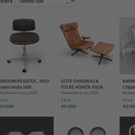
ortera
SKRIVBORDSSTOL, 1900-
GÖTE ÖHRSKOG &
KARMS
talets andra hälft.
FOLKE AGNÉR. Fåtölj
Chippe
med fot…
Klubbades 6 aug 2026
Klubbades 5 aug 2026
Klubba
1 bud
3 bud
4 bud
22 USD
95 USD
43 U