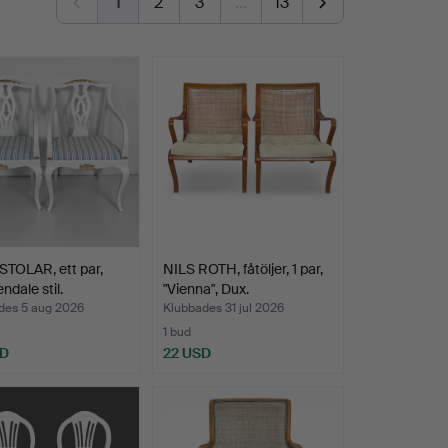
1
2
3
…
13
TOLAR, ett par,
NILS ROTH, fåtöljer, 1 par,
ndale stil.
"Vienna", Dux.
des 5 aug 2026
Klubbades 31 jul 2026
1 bud
SD
22 USD