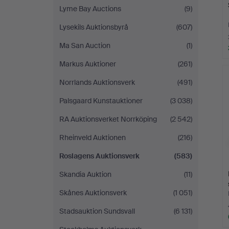
Lyme Bay Auctions
(9)
Lysekils Auktionsbyrå
(607)
Ma San Auction
(1)
Markus Auktioner
(261)
Norrlands Auktionsverk
(491)
Palsgaard Kunstauktioner
(3 038)
RA Auktionsverket Norrköping
(2 542)
Rheinveld Auktionen
(216)
Roslagens Auktionsverk
(583)
Skandia Auktion
(11)
Skånes Auktionsverk
(1 051)
Stadsauktion Sundsvall
(6 131)