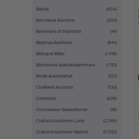
Balclis
(454)
Barcelona Auctions
(250)
Batemans of Stamford
(14)
Bidstrup Auktioner
(641)
Bishop & Miller
(1 418)
Björnssons Auktionskammare
(1 110)
Borås Auktionshall
(157)
Chalkwell Auctions
(130)
Colombos
(926)
Connoisseur Bokauktioner
(18)
Crafoord Auktioner Lund
(2 246)
Crafoord Auktioner Malmö
(5 032)