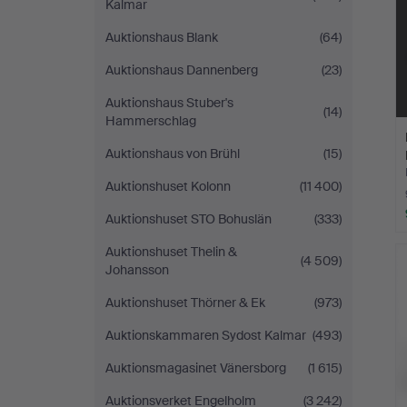
Kalmar
Auktionshaus Blank
(64)
Auktionshaus Dannenberg
(23)
Auktionshaus Stuber's
(14)
Hammerschlag
Auktionshaus von Brühl
(15)
Auktionshuset Kolonn
(11 400)
Auktionshuset STO Bohuslän
(333)
Auktionshuset Thelin &
(4 509)
Johansson
Auktionshuset Thörner & Ek
(973)
Auktionskammaren Sydost Kalmar
(493)
Auktionsmagasinet Vänersborg
(1 615)
Auktionsverket Engelholm
(3 242)