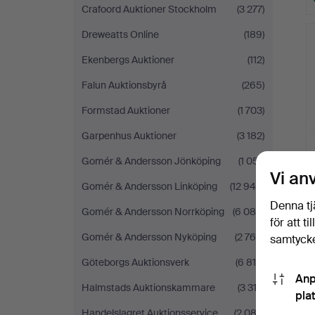
Crafoord Auktioner Stockholm
(3 277)
Dreweatts Online
(189)
Ekenbergs Auktioner
(112)
Falun Auktionsbyrå
(265)
Formstad Auktioner
(1 703)
Garpenhus Auktioner
(3 182)
Gomér & Andersson Jönköping
(1 051)
Vi an
Gomér & Andersson Linköping
(12 944)
Denna tj
Gomér & Andersson Norrköping
(6 085)
för att t
Gomér & Andersson Nyköping
(2 766)
samtycke
Göteborgs Auktionsverk
(6 818)
Anp
Halmstads Auktionskammare
(3 312)
pla
Handelslagret Auktionsservice
(2 082)