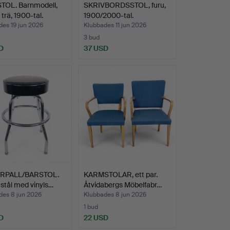
TOL. Barnmodell,
SKRIVBORDSSTOL, furu,
 trä, 1900-tal.
1900/2000-tal.
des 19 jun 2026
Klubbades 11 jun 2026
3 bud
D
37 USD
RPALL/BARSTOL.
KARMSTOLAR, ett par.
 stål med vinyls…
Åtvidabergs Möbelfabr…
des 8 jun 2026
Klubbades 8 jun 2026
1 bud
D
22 USD