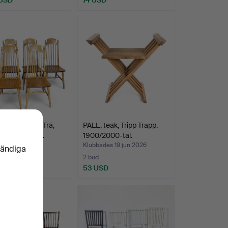
OLAR, 6 st. Trä,
PALL, teak, Tripp Trapp,
 F10, Nesto, …
1900/2000-tal.
des 19 jun 2026
Klubbades 19 jun 2026
vändiga
2 bud
D
53 USD