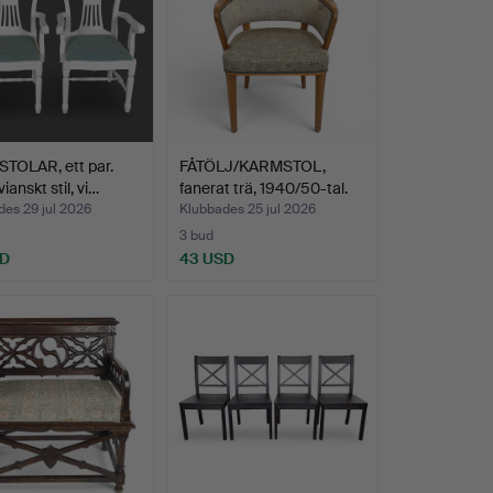
TOLAR, ett par.
FÅTÖLJ/KARMSTOL,
ianskt stil, vi…
fanerat trä, 1940/50-tal.
es 29 jul 2026
Klubbades 25 jul 2026
3 bud
SD
43 USD