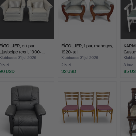
FÅTÖLJER, ett par.
FÅTÖLJER, 1 par, mahogny,
KARMS
Ljusbeige textil, 1900-…
1920-tal.
Gustav
Klubbades 31 jul 2026
Klubbades 31 jul 2026
Klubbad
9 bud
2 bud
8 bud
90 USD
32 USD
85 U