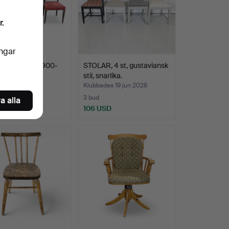
r.
ingar
, 4 st. Trä, 1900-
STOLAR, 4 st, gustaviansk
stil, snarlika.
des 19 jun 2026
Klubbades 19 jun 2026
3 bud
a alla
D
106 USD