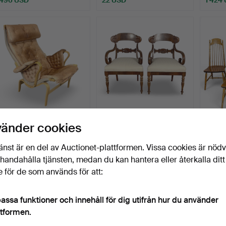
BRUNO MATHSSON.
KARMSTOLAR, ett par,
PINNST
vänder cookies
Fåtölj, "Pernilla", jubile…
biedermeier.
modell
Klubbades 15 jul 2026
Klubbades 13 jul 2026
Klubba
änst är en del av Auctionet-plattformen. Vissa cookies är nöd
20 bud
5 bud
1 bud
illhandahålla tjänsten, medan du kan hantera eller återkalla ditt
159 USD
53 USD
22 US
 för de som används för att:
assa funktioner och innehåll för dig utifrån hur du använder
ttformen.