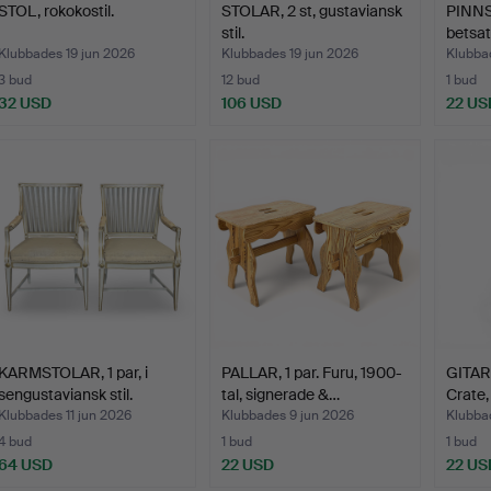
STOL, rokokostil.
STOLAR, 2 st, gustaviansk
PINNS
stil.
betsat
Klubbades 19 jun 2026
Klubbades 19 jun 2026
Klubba
3 bud
12 bud
1 bud
32 USD
106 USD
22 US
KARMSTOLAR, 1 par, i
PALLAR, 1 par. Furu, 1900-
GITAR
sengustaviansk stil.
tal, signerade &…
Crate,
Klubbades 11 jun 2026
Klubbades 9 jun 2026
Klubba
4 bud
1 bud
1 bud
64 USD
22 USD
22 US