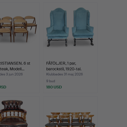
RISTIANSEN. 6 st
FÅTÖLJER, 1 par,
, teak, Modell…
barockstil, 1920-tal.
des 3 jun 2026
Klubbades 31 maj 2026
9 bud
 USD
180 USD