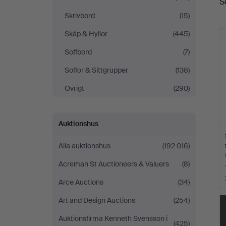
S
Skrivbord
(15)
Skåp & Hyllor
(445)
Soffbord
(7)
Soffor & Sittgrupper
(138)
Övrigt
(290)
Auktionshus
Alla auktionshus
(192 016)
Acreman St Auctioneers & Valuers
(8)
Arce Auctions
(34)
Art and Design Auctions
(254)
Auktionsfirma Kenneth Svensson i
(425)