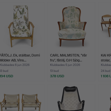
FÅTÖLJ. Ek, ställbar, Domi
CARL MALMSTEN, "Vår
KAI K
Möbler AB, Vins…
fru", fåtölj, O.H Sjög…
stolar
Klubbades 6 jun 2026
Klubbades 5 jun 2026
Klubba
13 bud
13 bud
24 bud
194 USD
378 USD
1 108