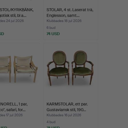
STOL/KYRKBÄNK,
STOLAR, 4 st. Laserat trä,
otisk stil, bl a…
Englesson, samt…
es 24 jul 2026
Klubbades 18 jul 2026
6 bud
SD
74 USD
NORELL, 1 par,
KARMSTOLAR, ett par.
o", safari, for…
Gustaviansk stil, 190…
es 17 jul 2026
Klubbades 16 jul 2026
4 bud
 USD
74 USD