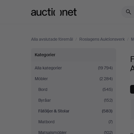
Auctionet.com
Alla avslutade föremål
/
Roslagens Auktionsverk
/
M
Fåtöljer
Kategorier
F
&
Alla kategorier
(19 794)
Möbler
(2 284)
Stolar
Bord
(545)
på
Byråar
(152)
Roslagens
Fåtöljer & Stolar
(583)
Matbord
(7)
Auktionsverk
S
Matsalsmöbler
(102)