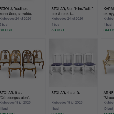
FÅTÖLJ, Recliner,
STOLAR, 3 st, "Klint/Della",
KARM
konstläder, samtida.
bok & teak, I…
ek, nyg
Klubbades 24 jul 2026
Klubbades 24 jul 2026
Klubbad
5 bud
4 bud
4 bud
80 USD
53 USD
314 U
STOLAR, 6 st,
STOLAR, 4 st, trä.
ARNE 
"Göteborgsstolen",
"Sirocc
snarlika,…
Klubbades 18 jul 2026
Klubbades 18 jul 2026
Klubbad
11 bud
1 bud
10 bud
496 USD
22 USD
1 424