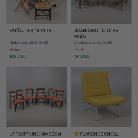
FÅTÖLJ I EK, 1940-TAL.
SCANDARD - STOLAR
FRÅN
MÖBELFORMGIVNINGEN
Klubbades 28 jul 2026
Klubbades 27 jul 2026
S…
14 bud
1 bud
103 USD
34 USD
UPPSÄTTNING OM SEX (4
FLORENCE KNOLL