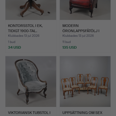
KONTORSSTOL I EK,
MODERN
TIDIGT 1900-TAL.
ÖRONLAPPSFÅTÖLJ I
OXBLODSFÄRGAT LÄD…
Klubbades 13 jul 2026
Klubbades 13 jul 2026
1 bud
11 bud
34 USD
135 USD
VIKTORIANSK TUBSTOL I
UPPSÄTTNING OM SEX