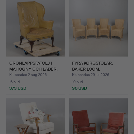
ÖRONLAPPSFÅTÖLJ I
FYRA KORGSTOLAR,
MAHOGNY OCH LÄDER,
BAKER LOOM.
1700-…
Klubbades 2 aug 2026
Klubbades 29 jul 2026
16 bud
10 bud
373 USD
90 USD