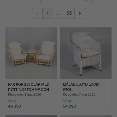
Auctioneers
1
…
55
PAR KORGSTOLAR MED
MÅLAD LLOYD LOOM-
ROTTINGSTOMME OCH
STOL.
BORDS…
Klubbades 8 aug 2026
Klubbades 7 aug 2026
4 bud
4 bud
49 USD
54 USD