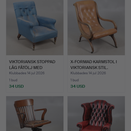
VIKTORIANSK STOPPAD
X-FORMAD KARMSTOL I
LÅG FÅTÖLJ MED
VIKTORIANSK STIL.
KNAPPAD…
Klubbades 14 jul 2026
Klubbades 14 jul 2026
1 bud
1 bud
34 USD
34 USD