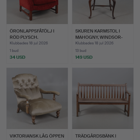
ÖRONLAPPSFÅTÖLJ I
SKUREN KARMSTOL I
RÖD PLYSCH.
MAHOGNY, WINDSOR-
MODELL,…
Klubbades 18 jul 2026
Klubbades 18 jul 2026
1 bud
13 bud
34 USD
149 USD
VIKTORIANSK LÅG ÖPPEN
TRÄDGÅRDSBÄNK I