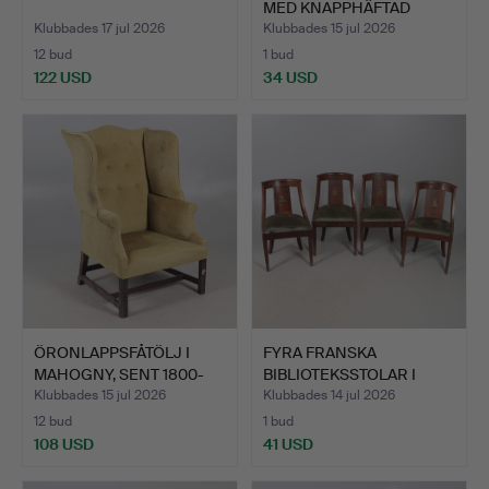
MED KNAPPHÄFTAD
RYGG.
Klubbades 17 jul 2026
Klubbades 15 jul 2026
12 bud
1 bud
122 USD
34 USD
ÖRONLAPPSFÅTÖLJ I
FYRA FRANSKA
MAHOGNY, SENT 1800-
BIBLIOTEKSSTOLAR I
TAL/T…
MAHOGNY, 1…
Klubbades 15 jul 2026
Klubbades 14 jul 2026
12 bud
1 bud
108 USD
41 USD