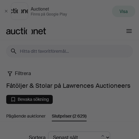
Auctionet
Visa
Stäng
Finns på Google Play
Auctionet.com
Filtrera
Fåtöljer
Fåtöljer & Stolar på Lawrences Auctioneers
&
Bevaka sökning
Stolar
Pågående auktioner
Slutpriser
(2 629)
på
Lawrences
Slutpriser
Sortera