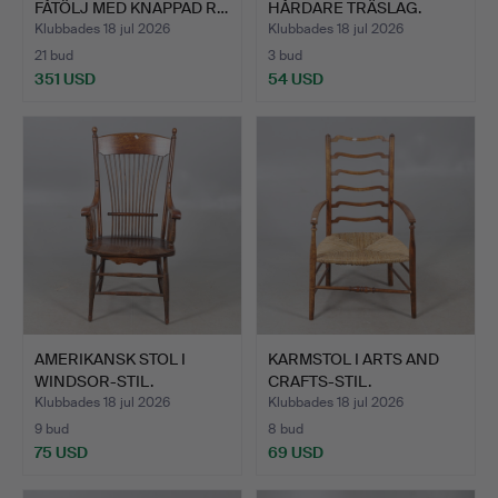
FÅTÖLJ MED KNAPPAD R…
HÅRDARE TRÄSLAG.
Klubbades 18 jul 2026
Klubbades 18 jul 2026
21 bud
3 bud
351 USD
54 USD
AMERIKANSK STOL I
KARMSTOL I ARTS AND
WINDSOR-STIL.
CRAFTS-STIL.
Klubbades 18 jul 2026
Klubbades 18 jul 2026
9 bud
8 bud
75 USD
69 USD