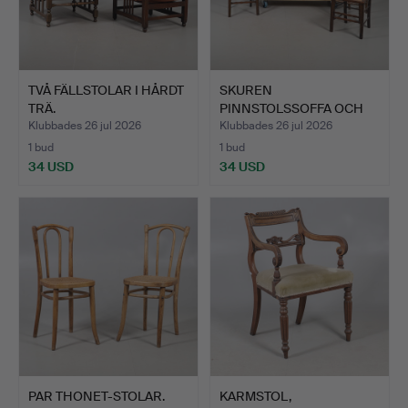
TVÅ FÄLLSTOLAR I HÅRDT
SKUREN
TRÄ.
PINNSTOLSSOFFA OCH
TRE STOLAR MED F…
Klubbades 26 jul 2026
Klubbades 26 jul 2026
1 bud
1 bud
34 USD
34 USD
PAR THONET-STOLAR.
KARMSTOL,