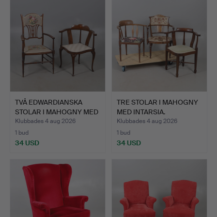
TVÅ EDWARDIANSKA
TRE STOLAR I MAHOGNY
STOLAR I MAHOGNY MED
MED INTARSIA.
INTA…
Klubbades 4 aug 2026
Klubbades 4 aug 2026
1 bud
1 bud
34 USD
34 USD