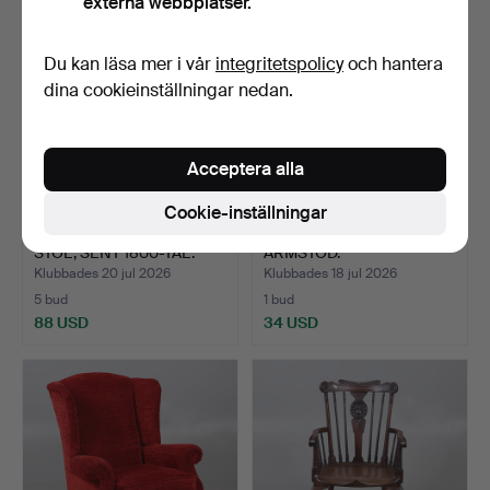
externa webbplatser.
Du kan läsa mer i vår
integritetspolicy
och hantera
dina cookieinställningar nedan.
Acceptera alla
Cookie-inställningar
FRANSK BERGÈRE-
PINNSTOL MED
STOL, SENT 1800-TAL.
ARMSTÖD.
Klubbades 20 jul 2026
Klubbades 18 jul 2026
5 bud
1 bud
88 USD
34 USD
Utvalt
föremål