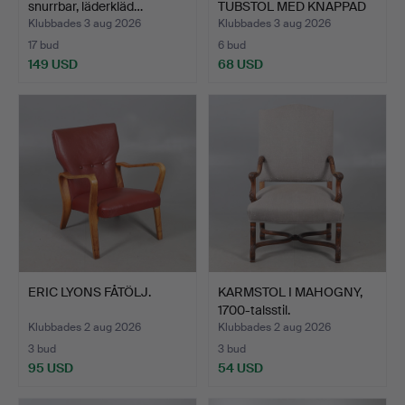
snurrbar, läderkläd…
TUBSTOL MED KNAPPAD
RY…
Klubbades 3 aug 2026
Klubbades 3 aug 2026
17 bud
6 bud
149 USD
68 USD
ERIC LYONS FÅTÖLJ.
KARMSTOL I MAHOGNY,
1700-talsstil.
Klubbades 2 aug 2026
Klubbades 2 aug 2026
3 bud
3 bud
95 USD
54 USD