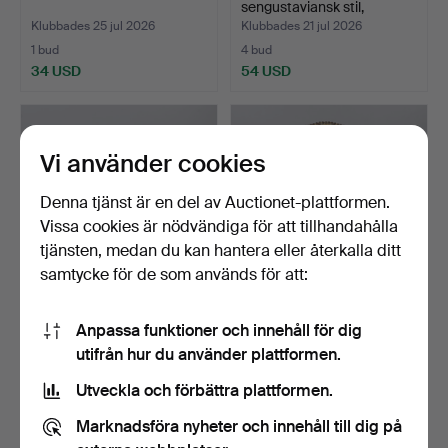
sengustaviansk stil,
mahogny.
Klubbades 25 jul 2026
Klubbades 21 jul 2026
1 bud
4 bud
34 USD
54 USD
Vi använder cookies
Denna tjänst är en del av Auctionet-plattformen.
Vissa cookies är nödvändiga för att tillhandahålla
tjänsten, medan du kan hantera eller återkalla ditt
samtycke för de som används för att:
PAR KONTORSSTOLAR
KARVAD KARMSTOL I
Anpassa funktioner och innehåll för dig
FRÅN MID-CENTURY.
HÅRDA TRÄSLAG MED
utifrån hur du använder plattformen.
TAPETS…
Klubbades 21 jul 2026
Klubbades 20 jul 2026
1 bud
4 bud
Utveckla och förbättra plattformen.
34 USD
69 USD
Marknadsföra nyheter och innehåll till dig på