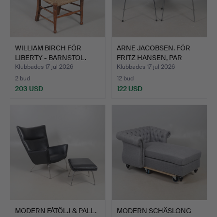
WILLIAM BIRCH FÖR
ARNE JACOBSEN. FÖR
LIBERTY - BARNSTOL.
FRITZ HANSEN, PAR
DANSK…
Klubbades 17 jul 2026
Klubbades 17 jul 2026
2 bud
12 bud
203 USD
122 USD
MODERN FÅTÖLJ & PALL.
MODERN SCHÄSLONG