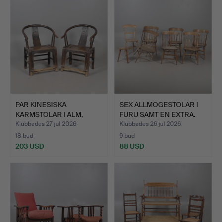
PAR KINESISKA
SEX ALLMOGESTOLAR I
KARMSTOLAR I ALM,
FURU SAMT EN EXTRA.
1800-TAL.
Klubbades 27 jul 2026
Klubbades 26 jul 2026
18 bud
9 bud
203 USD
88 USD