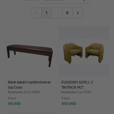
Auctions
1
…
6
Bänk klädd i reptilmönstrat
EUGENIO GERLI. 2
tyg Cuso.
"BUTACA 142".
ORIGINALKLÄ…
Klubbades 23 jul 2026
Klubbades 7 jul 2026
5 bud
6 bud
58 USD
302 USD