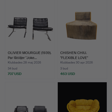
OLIVIER MOURGUE (1939).
CHISHEN CHIU.
Par fåtöljer "Joke…
"FLEXIBLE LOVE"
EXPANDERBAR …
Klubbades 28 maj 2026
Klubbades 30 apr 2026
34 bud
3 bud
707 USD
463 USD