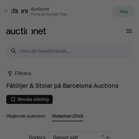
Auctionet
Visa
Stäng
Finns på Google Play
Auctionet.com
Filtrera
Fåtöljer
Fåtöljer & Stolar på Barcelona Auctions
&
Bevaka sökning
Stolar
Pågående auktioner
Slutpriser
(250)
på
Barcelona
Slutpriser
Sortera