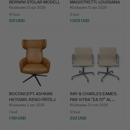
BERNINI STOLAR MODELL
MAGISTRETTI. LOUISIANA
33…
FÅTÖ…
Klubbades 12 apr 2026
Klubbades 12 apr 2026
10 bud
3 bud
521 USD
1 503 USD
BOCONCEPT. ASHKAN
RAY & CHARLES EAMES.
HEYDARI. RENO FÅTÖLJ
PAR VITRA ”EA 117” AL…
MED…
Klubbades 2 apr 2026
Klubbades 12 mar 2026
1 bud
12 bud
1 110 USD
232 USD