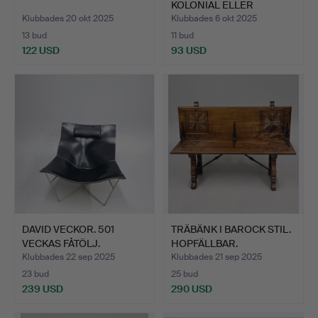
KOLONIAL ELLER
REGENTSST…
Klubbades 20 okt 2025
Klubbades 6 okt 2025
13 bud
11 bud
122 USD
93 USD
DAVID VECKOR. 501
TRÄBÄNK I BAROCK STIL.
VECKAS FÅTÖLJ.
HOPFÄLLBAR.
LYFTSELE.…
Klubbades 22 sep 2025
Klubbades 21 sep 2025
23 bud
25 bud
239 USD
290 USD