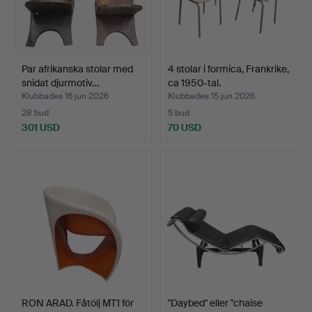
Par afrikanska stolar med
4 stolar i formica, Frankrike,
snidat djurmotiv…
ca 1950-tal.
Klubbades 16 jun 2026
Klubbades 15 jun 2026
28 bud
5 bud
301 USD
70 USD
RON ARAD. Fåtölj MT1 för
"Daybed" eller "chaise