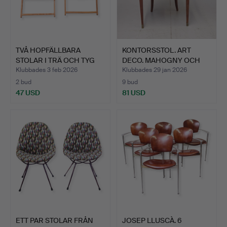
TVÅ HOPFÄLLBARA
KONTORSSTOL. ART
STOLAR I TRÄ OCH TYG
DECO. MAHOGNY OCH
TRYCK…
LÄDERKL…
Klubbades 3 feb 2026
Klubbades 29 jan 2026
2 bud
9 bud
47 USD
81 USD
ETT PAR STOLAR FRÅN
JOSEP LLUSCÀ. 6