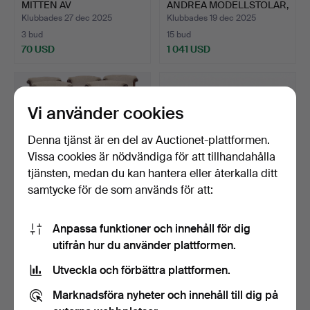
MITTEN AV
ANDREA MODELLSTOLAR,
ÅRHUNDRADET …
I TRÄ…
Klubbades 27 dec 2025
Klubbades 19 dec 2025
3 bud
15 bud
70 USD
1 041 USD
Vi använder cookies
Denna tjänst är en del av Auctionet-plattformen.
Vissa cookies är nödvändiga för att tillhandahålla
tjänsten, medan du kan hantera eller återkalla ditt
samtycke för de som används för att:
6 MATSTOLAR LOUIS XV-
CHARLES EAMES. ”EA 117”
Anpassa funktioner och innehåll för dig
STIL. SNIDAT MAHOGNY …
ALUMINIUMSTOL AV R…
utifrån hur du använder plattformen.
Klubbades 22 nov 2025
Klubbades 29 okt 2025
1 bud
13 bud
Utveckla och förbättra plattformen.
301 USD
1 217 USD
Marknadsföra nyheter och innehåll till dig på