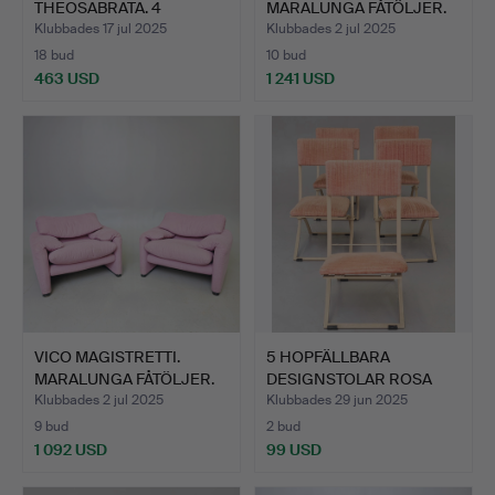
THEOSABRATA. 4
MARALUNGA FÅTÖLJER.
URSPRUNGSSE…
C. 1…
Klubbades 17 jul 2025
Klubbades 2 jul 2025
18 bud
10 bud
463 USD
1 241 USD
VICO MAGISTRETTI.
5 HOPFÄLLBARA
MARALUNGA FÅTÖLJER.
DESIGNSTOLAR ROSA
C. 1…
SAMMET OCH…
Klubbades 2 jul 2025
Klubbades 29 jun 2025
9 bud
2 bud
1 092 USD
99 USD