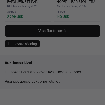
FÅTÖLJER, ETT PAR,
HOPFÄLLBAR STOL I TRÄ
MODE…
OCH FLÄ…
Klubbades 12 maj 2025
Klubbades 6 maj 2025
36 bud
18 bud
2 299 USD
140 USD
Visa fler föremål
Bevaka sökning
Auktionsarkivet
Du söker i vårt arkiv över avslutade auktioner.
Visa pågående auktioner istället.