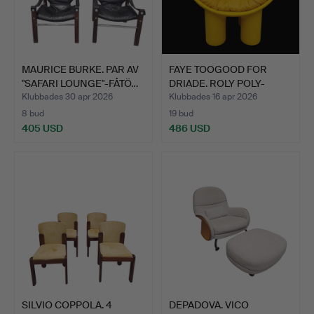
MAURICE BURKE. PAR AV
FAYE TOOGOOD FOR
"SAFARI LOUNGE"-FÅTÖ…
DRIADE. ROLY POLY-
FÅTÖLJ,…
Klubbades 30 apr 2026
Klubbades 16 apr 2026
8 bud
19 bud
405 USD
486 USD
SILVIO COPPOLA. 4
DEPADOVA. VICO