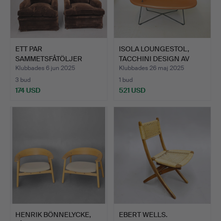
ETT PAR
ISOLA LOUNGESTOL,
SAMMETSFÅTÖLJER
TACCHINI DESIGN AV
FYLLDA MED GÅSFJÄD…
CLAES…
Klubbades 6 jun 2025
Klubbades 26 maj 2025
3 bud
1 bud
174 USD
521 USD
HENRIK BÖNNELYCKE,
EBERT WELLS.