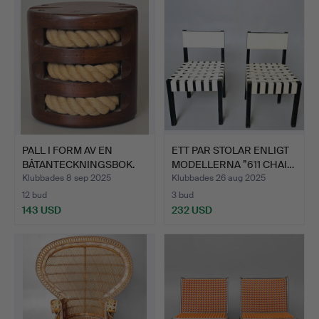
PALL I FORM AV EN
ETT PAR STOLAR ENLIGT
BÅTANTECKNINGSBOK.
MODELLERNA ”611 CHAI…
Klubbades 8 sep 2025
Klubbades 26 aug 2025
12 bud
3 bud
143 USD
232 USD