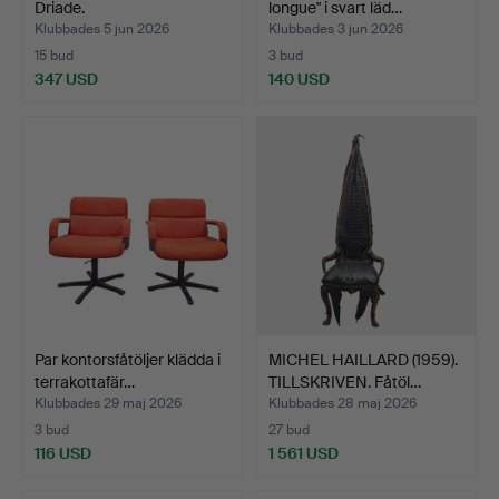
Driade.
longue" i svart läd…
Klubbades 5 jun 2026
Klubbades 3 jun 2026
15 bud
3 bud
347 USD
140 USD
Par kontorsfåtöljer klädda i
MICHEL HAILLARD (1959).
terrakottafär…
TILLSKRIVEN. Fåtöl…
Klubbades 29 maj 2026
Klubbades 28 maj 2026
3 bud
27 bud
116 USD
1 561 USD