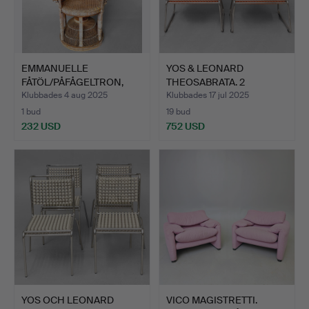
EMMANUELLE
YOS & LEONARD
FÅTÖL/PÅFÅGELTRON,
THEOSABRATA. 2
ROTTING, 60-…
ORANGE FÅTÖLJ…
Klubbades 4 aug 2025
Klubbades 17 jul 2025
1 bud
19 bud
232 USD
752 USD
YOS OCH LEONARD
VICO MAGISTRETTI.