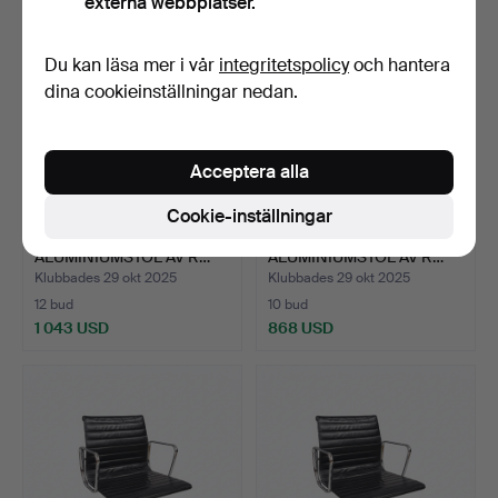
externa webbplatser.
Du kan läsa mer i vår
integritetspolicy
och hantera
dina cookieinställningar nedan.
Acceptera alla
Cookie-inställningar
CHARLES EAMES. ”EA 117”
CHARLES EAMES. ”EA 117”
ALUMINIUMSTOL AV R…
ALUMINIUMSTOL AV R…
Klubbades 29 okt 2025
Klubbades 29 okt 2025
12 bud
10 bud
1 043 USD
868 USD