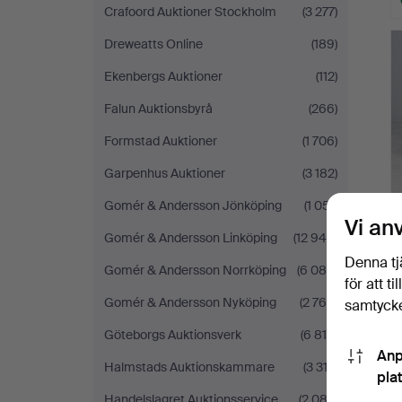
Crafoord Auktioner Stockholm
(3 277)
Dreweatts Online
(189)
Ekenbergs Auktioner
(112)
Falun Auktionsbyrå
(266)
Formstad Auktioner
(1 706)
Garpenhus Auktioner
(3 182)
Gomér & Andersson Jönköping
(1 051)
Vi an
Gomér & Andersson Linköping
(12 945)
Denna tj
Gomér & Andersson Norrköping
(6 086)
för att t
Gomér & Andersson Nyköping
(2 766)
samtycke
Göteborgs Auktionsverk
(6 819)
Anp
Halmstads Auktionskammare
(3 312)
pla
Handelslagret Auktionsservice
(2 082)