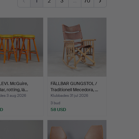
1
2
3
…
70
LEVI. McGuire,
FÄLLBAR GUNGSTOL /
ar, rotting, lä…
Traditionell Mecedora, …
des 3 aug 2026
Klubbades 31 jul 2026
3 bud
SD
58 USD