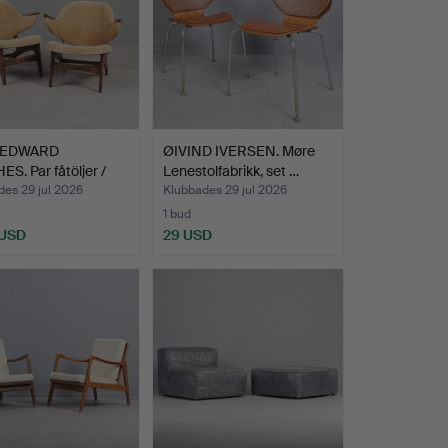
 EDWARD
ØIVIND IVERSEN. Møre
S. Par fåtöljer /
Lenestolfabrikk, set …
ge…
es 29 jul 2026
Klubbades 29 jul 2026
1 bud
 USD
29 USD