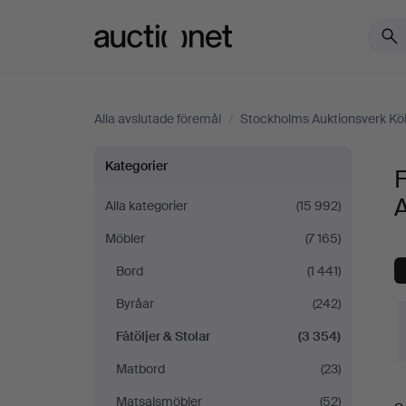
Auctionet.com
Alla avslutade föremål
/
Stockholms Auktionsverk Kö
Fåtöljer
Kategorier
F
&
A
Alla kategorier
(15 992)
Möbler
(7 165)
Stolar
Bord
(1 441)
på
Byråar
(242)
Stockholms
Fåtöljer & Stolar
(3 354)
Matbord
(23)
Auktionsverk
S
Matsalsmöbler
(52)