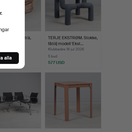
r.
ingar
B. Ottoman, trä,
TERJE EKSTRØM. Stokke,
 1970-tal, Ty…
fåtölj modell 'Ekst…
es 18 jul 2026
Klubbades 18 jul 2026
5 bud
a alla
SD
577 USD