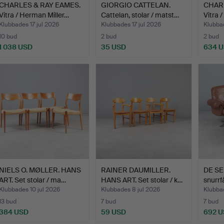
CHARLES & RAY EAMES.
GIORGIO CATTELAN.
CHARL
Vitra / Herman Miller…
Cattelan, stolar / matst…
Vitra 
Klubbades 17 jul 2026
Klubbades 17 jul 2026
Klubbad
10 bud
2 bud
2 bud
1 038 USD
35 USD
634 
NIELS O. MØLLER. HANS
RAINER DAUMILLER.
DE SED
ART. Set stolar / ma…
HANS ART. Set stolar / k…
snurrf
Klubbades 10 jul 2026
Klubbades 8 jul 2026
Klubba
13 bud
7 bud
7 bud
384 USD
59 USD
692 