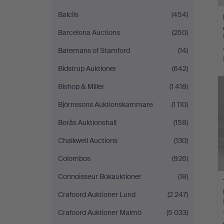
Balclis
(454)
Barcelona Auctions
(250)
Batemans of Stamford
(14)
Bidstrup Auktioner
(642)
Bishop & Miller
(1 418)
Björnssons Auktionskammare
(1 110)
Borås Auktionshall
(158)
Chalkwell Auctions
(130)
Colombos
(926)
Connoisseur Bokauktioner
(18)
Crafoord Auktioner Lund
(2 247)
Crafoord Auktioner Malmö
(5 033)