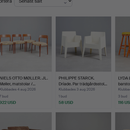
ortera
NIELS OTTO MØLLER. JL.
PHILIPPE STARCK.
LYDA 
Møller, matstolar /…
Driade. Par trädgårdsstol…
barstol
Klubbades 4 aug 2026
Klubbades 3 aug 2026
Klubba
7 bud
1 bud
3 bud
922 USD
58 USD
116 U