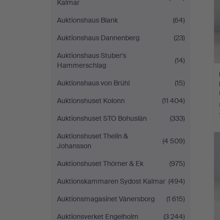
Kalmar
Auktionshaus Blank
(64)
Auktionshaus Dannenberg
(23)
Auktionshaus Stuber's
(14)
Hammerschlag
Auktionshaus von Brühl
(15)
Auktionshuset Kolonn
(11 404)
Auktionshuset STO Bohuslän
(333)
Auktionshuset Thelin &
(4 509)
Johansson
Auktionshuset Thörner & Ek
(975)
Auktionskammaren Sydost Kalmar
(494)
Auktionsmagasinet Vänersborg
(1 615)
Auktionsverket Engelholm
(3 244)