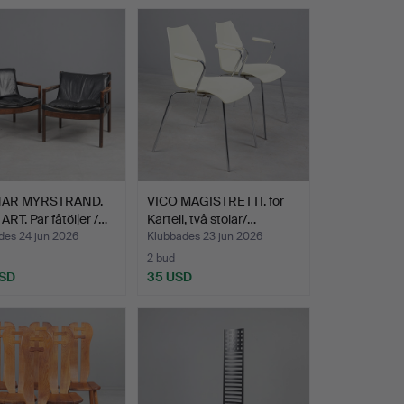
AR MYRSTRAND.
VICO MAGISTRETTI. för
RT. Par fåtöljer /…
Kartell, två stolar/…
des 24 jun 2026
Klubbades 23 jun 2026
2 bud
USD
35 USD