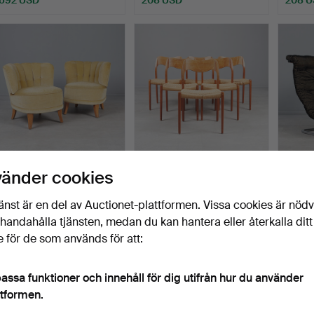
OTTO SCHULZ. HANS
NIELS OTTO MØLLER. JL
RUUD
vänder cookies
ART. Par cocktailsfåtölj…
Møller Møbelfabrik, …
CHRI
Dux, f
Klubbades 25 jul 2026
Klubbades 25 jul 2026
Klubbad
änst är en del av Auctionet-plattformen. Vissa cookies är nöd
17 bud
12 bud
4 bud
illhandahålla tjänsten, medan du kan hantera eller återkalla ditt
532 USD
1 442 USD
323 
 för de som används för att:
assa funktioner och innehåll för dig utifrån hur du använder
ttformen.