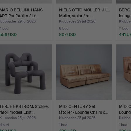
MARIO BELLINI. HANS
NIELS OTTO MØLLER. J.L.
BERGMA
ART. Par fåtöljer / Lo…
Møller, stolar / m…
lounge
Klubbades 29 jul 2026
Klubbades 29 jul 2026
Klubba
4 bud
8 bud
11 bud
556 USD
807 USD
441 U
TERJE EKSTRØM. Stokke,
MID-CENTURY Set
MID-C
fåtölj modell 'Ekst…
fåtöljer / Lounge Chairs o…
Loung
Klubbades 25 jul 2026
Klubbades 25 jul 2026
Klubbad
11 bud
1 bud
1 bud
692 USD
208 USD
208 