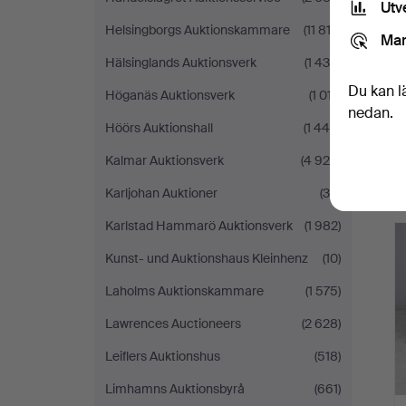
Utv
Helsingborgs Auktionskammare
(11 813)
Mar
Hälsinglands Auktionsverk
(1 430)
Du kan l
Höganäs Auktionsverk
(1 017)
nedan.
Höörs Auktionshall
(1 446)
Kalmar Auktionsverk
(4 924)
Karljohan Auktioner
(39)
Karlstad Hammarö Auktionsverk
(1 982)
Kunst- und Auktionshaus Kleinhenz
(10)
Laholms Auktionskammare
(1 575)
Lawrences Auctioneers
(2 628)
Leiflers Auktionshus
(518)
Limhamns Auktionsbyrå
(661)