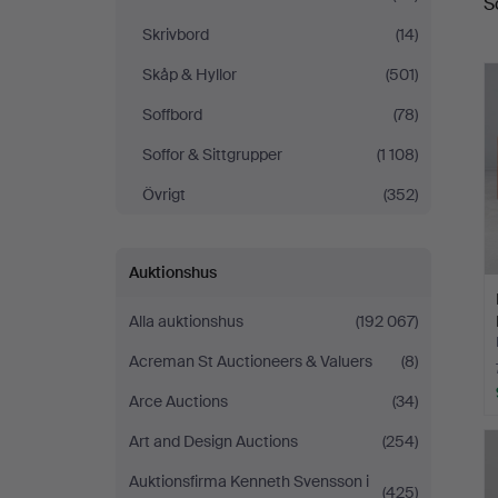
S
Köln
Skrivbord
(14)
Skåp & Hyllor
(501)
Soffbord
(78)
Soffor & Sittgrupper
(1 108)
Övrigt
(352)
Auktionshus
Alla auktionshus
(192 067)
Acreman St Auctioneers & Valuers
(8)
Arce Auctions
(34)
Art and Design Auctions
(254)
Auktionsfirma Kenneth Svensson i
(425)