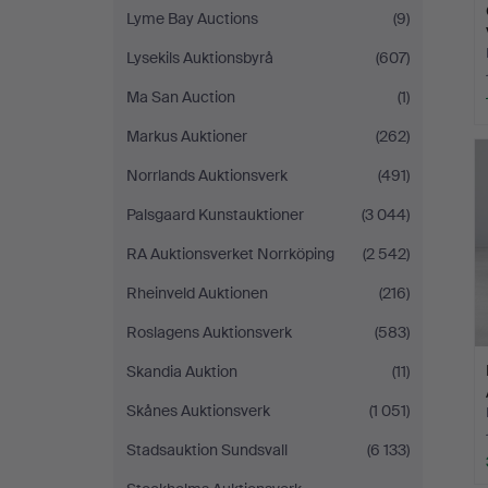
Lyme Bay Auctions
(9)
Lysekils Auktionsbyrå
(607)
Ma San Auction
(1)
Markus Auktioner
(262)
Norrlands Auktionsverk
(491)
Palsgaard Kunstauktioner
(3 044)
RA Auktionsverket Norrköping
(2 542)
Rheinveld Auktionen
(216)
Roslagens Auktionsverk
(583)
Skandia Auktion
(11)
Skånes Auktionsverk
(1 051)
Stadsauktion Sundsvall
(6 133)