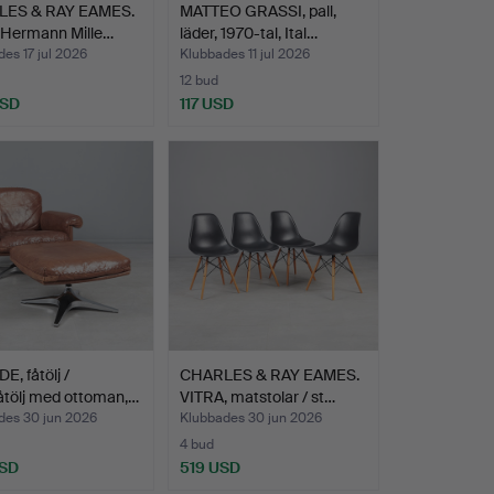
ES & RAY EAMES.
MATTEO GRASSI, pall,
/ Hermann Mille…
läder, 1970-tal, Ital…
es 17 jul 2026
Klubbades 11 jul 2026
12 bud
USD
117 USD
E, fåtölj /
CHARLES & RAY EAMES.
åtölj med ottoman,…
VITRA, matstolar / st…
des 30 jun 2026
Klubbades 30 jun 2026
4 bud
USD
519 USD