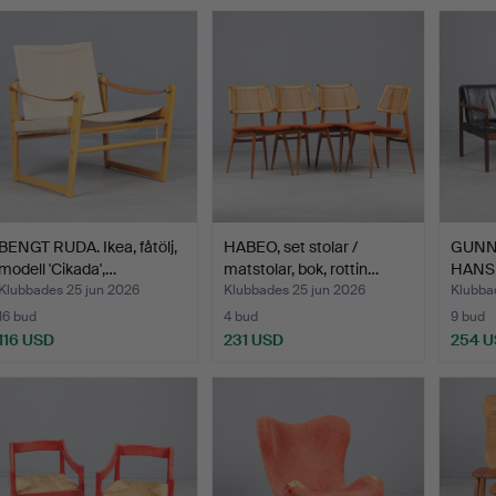
BENGT RUDA. Ikea, fåtölj,
HABEO, set stolar /
GUNN
modell 'Cikada',…
matstolar, bok, rottin…
HANS A
Klubbades 25 jun 2026
Klubbades 25 jun 2026
Klubba
16 bud
4 bud
9 bud
116 USD
231 USD
254 