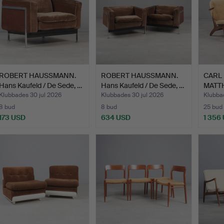
ROBERT HAUSSMANN.
ROBERT HAUSSMANN.
CARL
Hans Kaufeld / De Sede, …
Hans Kaufeld / De Sede, …
MATTHE
Loun
Klubbades 30 jul 2026
Klubbades 30 jul 2026
Klubbad
8 bud
8 bud
25 bud
173 USD
634 USD
1 356