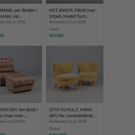
NN, par fåtöljer /
HET ANKER. Fåtölj med
stolar, val…
fotpall, modell 'Sum…
des 28 jul 2026
Klubbades 27 jul 2026
3 bud
SD
70 USD
ENTURY Set fåtölj /
OTTO SCHULZ. HANS
e Chair med …
ART. Par cocktailsfåtölj…
es 25 jul 2026
Klubbades 25 jul 2026
15 bud
USD
549 USD