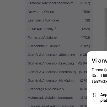
Crafoord Auktioner Stockholm
(3 277)
Dreweatts Online
(189)
Ekenbergs Auktioner
(111)
Falun Auktionsbyrå
(264)
Formstad Auktioner
(1 702)
Garpenhus Auktioner
(3 182)
Gomér & Andersson Jönköping
(1 052)
Vi an
Gomér & Andersson Linköping
(12 943)
Denna tj
Gomér & Andersson Norrköping
(6 084)
för att t
Gomér & Andersson Nyköping
(2 767)
samtycke
Göteborgs Auktionsverk
(6 812)
Anp
Halmstads Auktionskammare
(3 310)
pla
Handelslagret Auktionsservice
(2 081)