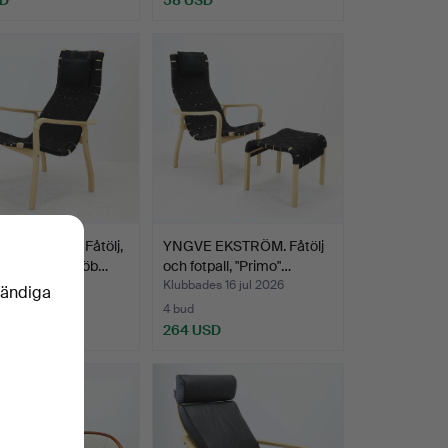
 EKSTRÖM. Fåtölj,
YNGVE EKSTRÖM. Fåtölj
o" Swedese möb…
och fotpall, "Primo"…
es 16 jul 2026
Klubbades 16 jul 2026
vändiga
4 bud
SD
264 USD