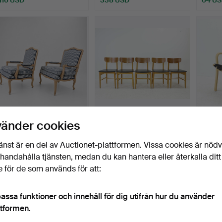
FÅTÖLJER/BERGÈRE, ett
STOLAR, 5 st,
YNGVE
vänder cookies
par, Louis XV-stil.
Edsbyverken, 1950/60-tal.
"Prim
Klubbades 16 jul 2026
Klubbades 16 jul 2026
Klubbad
änst är en del av Auctionet-plattformen. Vissa cookies är nöd
3 bud
3 bud
2 bud
illhandahålla tjänsten, medan du kan hantera eller återkalla ditt
254 USD
211 USD
132 U
 för de som används för att:
assa funktioner och innehåll för dig utifrån hur du använder
ttformen.