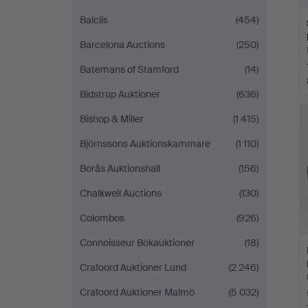
Balclis
(454)
Barcelona Auctions
(250)
Batemans of Stamford
(14)
Bidstrup Auktioner
(636)
Bishop & Miller
(1 415)
Björnssons Auktionskammare
(1 110)
Borås Auktionshall
(156)
Chalkwell Auctions
(130)
Colombos
(926)
Connoisseur Bokauktioner
(18)
Crafoord Auktioner Lund
(2 246)
Crafoord Auktioner Malmö
(5 032)