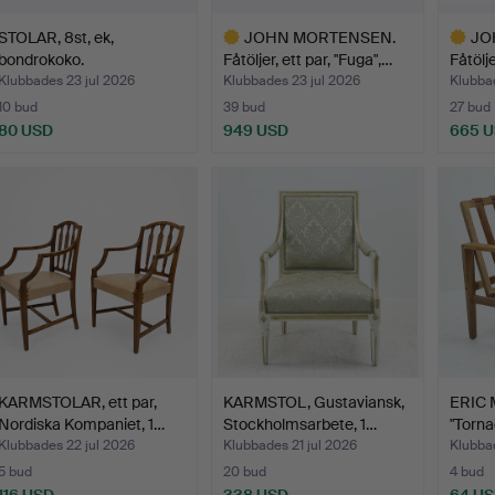
STOLAR, 8st, ek,
JOHN MORTENSEN.
JO
bondrokoko.
Fåtöljer, ett par, "Fuga",…
Fåtölje
Klubbades 23 jul 2026
Klubbades 23 jul 2026
Klubbad
10 bud
39 bud
27 bud
80 USD
949 USD
665 
Utvalt
Utvalt
föremål
föremål
KARMSTOLAR, ett par,
KARMSTOL, Gustaviansk,
ERIC 
Nordiska Kompaniet, 1…
Stockholmsarbete, 1…
"Torna
Klubbades 22 jul 2026
Klubbades 21 jul 2026
Klubba
5 bud
20 bud
4 bud
116 USD
338 USD
64 U