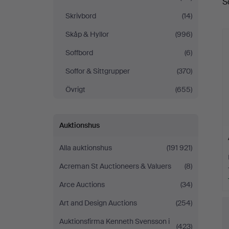
S
Skrivbord
(14)
Skåp & Hyllor
(996)
Soffbord
(6)
Soffor & Sittgrupper
(370)
Övrigt
(655)
Auktionshus
Alla auktionshus
(191 921)
Acreman St Auctioneers & Valuers
(8)
Arce Auctions
(34)
Art and Design Auctions
(254)
Auktionsfirma Kenneth Svensson i
(423)