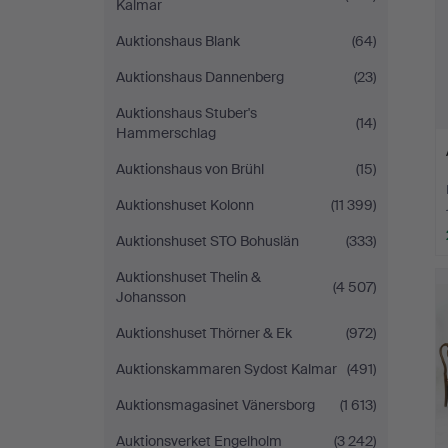
Kalmar
Auktionshaus Blank
(64)
Auktionshaus Dannenberg
(23)
Auktionshaus Stuber's
(14)
Hammerschlag
Auktionshaus von Brühl
(15)
Auktionshuset Kolonn
(11 399)
Auktionshuset STO Bohuslän
(333)
Auktionshuset Thelin &
(4 507)
Johansson
Auktionshuset Thörner & Ek
(972)
Auktionskammaren Sydost Kalmar
(491)
Auktionsmagasinet Vänersborg
(1 613)
Auktionsverket Engelholm
(3 242)