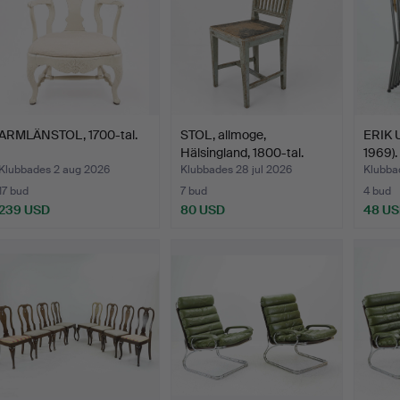
ARMLÄNSTOL, 1700-tal.
STOL, allmoge,
ERIK 
Hälsingland, 1800-tal.
1969). 
Klubbades 2 aug 2026
Klubbades 28 jul 2026
Klubbad
17 bud
7 bud
4 bud
239 USD
80 USD
48 U