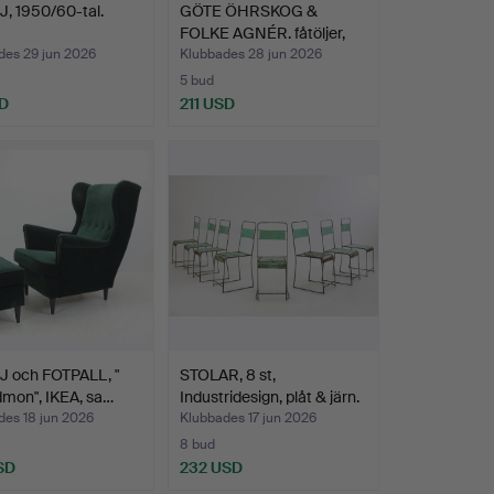
, 1950/60-tal.
GÖTE ÖHRSKOG &
FOLKE AGNÉR. fåtöljer,
ett …
des 29 jun 2026
Klubbades 28 jun 2026
5 bud
D
211 USD
J och FOTPALL, "
STOLAR, 8 st,
mon", IKEA, sa…
Industridesign, plåt & järn.
des 18 jun 2026
Klubbades 17 jun 2026
8 bud
SD
232 USD