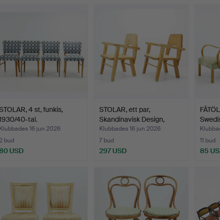
STOLAR, 4 st, funkis,
STOLAR, ett par,
FÅTÖLJ
1930/40-tal.
Skandinavisk Design,
Swedi
furu…
ta…
Klubbades 16 jun 2026
Klubbades 16 jun 2026
Klubba
2 bud
7 bud
11 bud
80 USD
297 USD
85 U