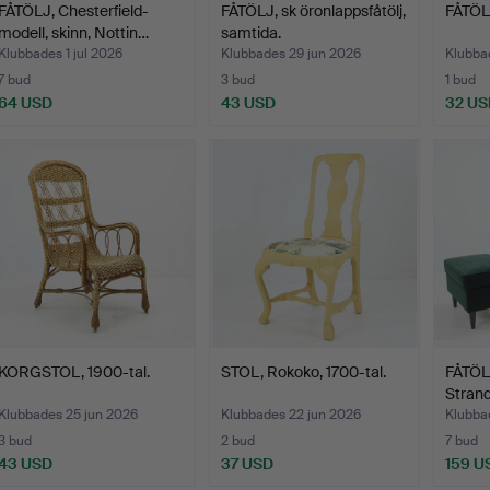
FÅTÖLJ, Chesterfield-
FÅTÖLJ, sk öronlappsfåtölj,
FÅTÖLJ
modell, skinn, Nottin…
samtida.
Klubbades 1 jul 2026
Klubbades 29 jun 2026
Klubba
7 bud
3 bud
1 bud
64 USD
43 USD
32 US
KORGSTOL, 1900-tal.
STOL, Rokoko, 1700-tal.
FÅTÖL
Strand
Klubbades 25 jun 2026
Klubbades 22 jun 2026
Klubba
3 bud
2 bud
7 bud
43 USD
37 USD
159 U