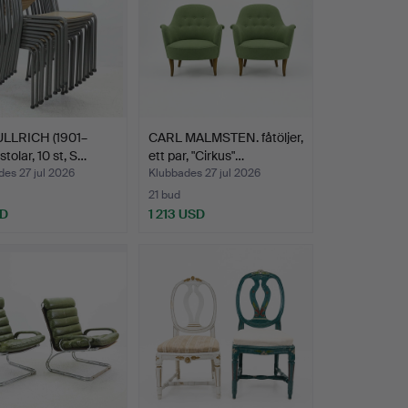
ULLRICH (1901–
CARL MALMSTEN. fåtöljer,
stolar, 10 st, S…
ett par, "Cirkus"…
es 27 jul 2026
Klubbades 27 jul 2026
21 bud
SD
1 213 USD