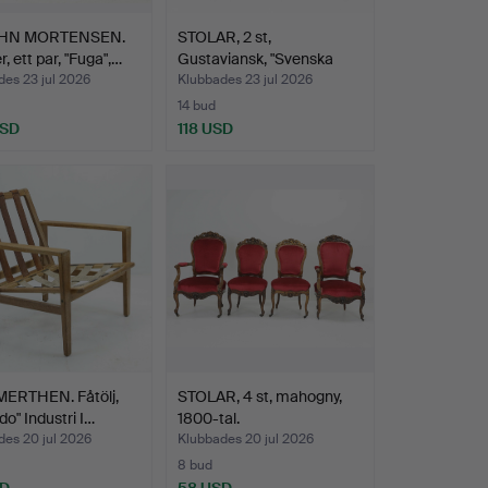
HN MORTENSEN.
STOLAR, 2 st,
r, ett par, "Fuga",…
Gustaviansk, "Svenska
modell…
es 23 jul 2026
Klubbades 23 jul 2026
14 bud
USD
118 USD
MERTHEN. Fåtölj,
STOLAR, 4 st, mahogny,
do" Industri I…
1800-tal.
des 20 jul 2026
Klubbades 20 jul 2026
8 bud
SD
58 USD