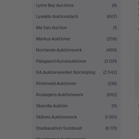
Lyme Bay Auctions
(9)
Lysekils Auktionsbyrå
(607)
Ma San Auction
(1)
Markus Auktioner
(258)
Norrlands Auktionsverk
(489)
Palsgaard Kunstauktioner
(3 031)
RA Auktionsverket Norrköping
(2 542)
Rheinveld Auktionen
(216)
Roslagens Auktionsverk
(582)
Skandia Auktion
(11)
Skånes Auktionsverk
(1 051)
Stadsauktion Sundsvall
(6 131)