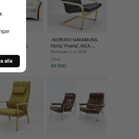
r.
ingar
ER, ett par,
. NOBURO NAKAMURA.
rna Andersson.
Fåtölj, "Poäng", IKEA, …
es 4 jul 2026
Klubbades 2 jul 2026
2 bud
a alla
SD
43 USD