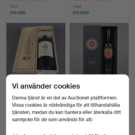
1 bud
1 bud
231 USD
231 USD
Vi använder cookies
VIN - 2008 SYRAH DEI
Vin - 2021 LUCE, Tenuta
PRINCIPI DI SPADAFORA…
Luce, Italien.
Denna tjänst är en del av Auctionet-plattformen.
Klubbades 21 aug 2025
Klubbades 20 aug 2025
Vissa cookies är nödvändiga för att tillhandahålla
1 bud
1 bud
tjänsten, medan du kan hantera eller återkalla ditt
47 USD
81 USD
samtycke för de som används för att: