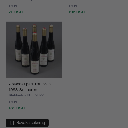
1 bud
1 bud
70 USD
196 USD
- blandat parti rött isvin
1993, St Lauren…
Klubbades 10 jul 2022
1 bud
139 USD
Bevaka sökning