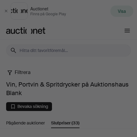
Auctionet
Visa
Stäng
Finns på Google Play
Auctionet.com
Filtrera
Vin,
Vin, Portvin & Spritdrycker på Auktionshaus
Portvin
Blank
&
Bevaka sökning
Spritdrycker
Pågående auktioner
Slutpriser
(33)
på