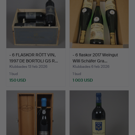
- 6 FLASKOR RÖTT VIN,
- 6 flaskor 2017 Weingut
1997 DE BORTOLI GS R…
Willi Schäfer Gra…
Klubbades 13 feb 2026
Klubbades 6 feb 2026
1 bud
1 bud
150 USD
1 003 USD