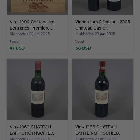
Vin - 1999 Château les
Vinparti om 2 flaskor - 2005
Bertrands, Premiere…
Château Caste…
Klubbades 29 jun 2025
Klubbades 29 jun 2025
1 bud
1 bud
47 USD
58 USD
Vin - 1969 CHATEAU
Vin - 1986 CHATEAU
LAFITE ROTHSCHILD,
LAFITE ROTHSCHILD,
Paui…
Paui…
Klubbades 22 jun 2025
Klubbades 29 apr 2025