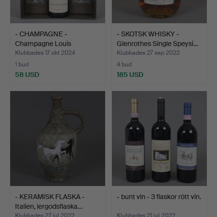
- CHAMPAGNE -
- SKOTSK WHISKY -
Champagne Louis
Glenrothes Single Speysi…
Roederer, Fr…
Klubbades 17 okt 2024
Klubbades 27 sep 2022
1 bud
4 bud
58 USD
185 USD
- KERAMISK FLASKA -
- bunt vin - 3 flaskor rött vin.
Italien, lergodsflaska…
Klubbades 27 jul 2022
Klubbades 21 jul 2022