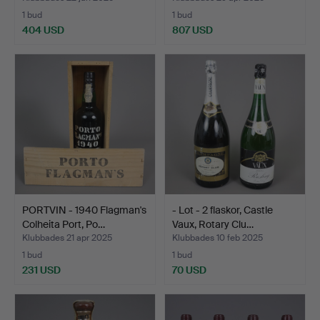
1 bud
1 bud
404 USD
807 USD
PORTVIN - 1940 Flagman's
- Lot - 2 flaskor, Castle
Colheita Port, Po…
Vaux, Rotary Clu…
Klubbades 21 apr 2025
Klubbades 10 feb 2025
1 bud
1 bud
231 USD
70 USD