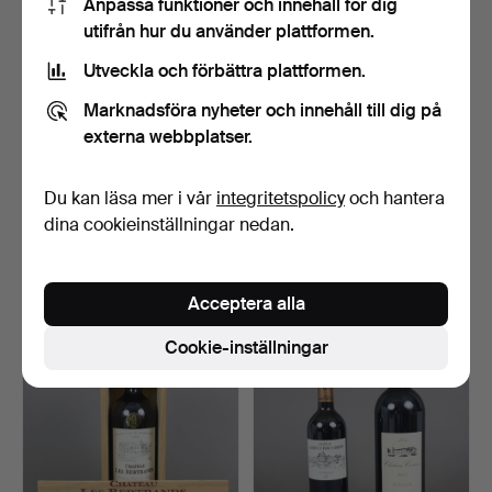
Anpassa funktioner och innehåll för dig
utifrån hur du använder plattformen.
Utveckla och förbättra plattformen.
Marknadsföra nyheter och innehåll till dig på
externa webbplatser.
Du kan läsa mer i vår
integritetspolicy
och hantera
- 2017 Tenuta San Guido
3 flaskor 1987 Margaux,
Sassicaia Bolgheri.
Marquise de Lassim…
dina cookieinställningar nedan.
Klubbades 29 jul 2025
Klubbades 29 jun 2025
1 bud
1 bud
346 USD
127 USD
Acceptera alla
Cookie-inställningar