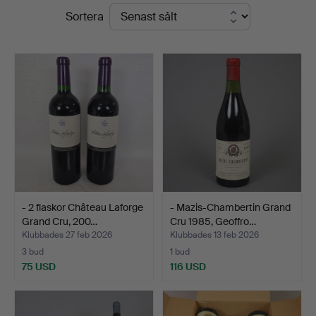
Slutpriser
Sortera
Auktionshaus
Blank
- 2 flaskor Château Laforge
- Mazis-Chambertin Grand
Grand Cru, 200…
Cru 1985, Geoffro…
Klubbades 27 feb 2026
Klubbades 13 feb 2026
3 bud
1 bud
75 USD
116 USD