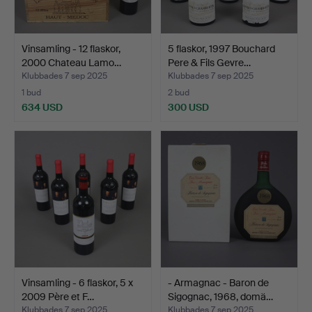
Vinsamling - 12 flaskor,
5 flaskor, 1997 Bouchard
2000 Chateau Lamo…
Pere & Fils Gevre…
Klubbades 7 sep 2025
Klubbades 7 sep 2025
1 bud
2 bud
634 USD
300 USD
Vinsamling - 6 flaskor, 5 x
- Armagnac - Baron de
2009 Père et F…
Sigognac, 1968, domä…
Klubbades 7 sep 2025
Klubbades 7 sep 2025