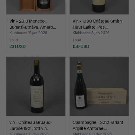
Vin - 2013 Menegolli
Vin - 1990 Château Smith
Bugatti-utgåva, Amaro…
Haut Lafitte, Pes…
Klubbades 15 jan 2026
Klubbades 8 jan 2026
1 bud
1 bud
231 USD
150 USD
vin - Château Gruaud-
Champagne - 2012 Tarlant
Larose 1921, rött vin.
Argilite Amforae,…
Klubbades 18 dec 2025
Klubbades 18 dec 2025