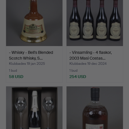
- Whisky - Bell's Blended
- Vinsamling - 4 flaskor,
Scotch Whisky, S…
2003 Masi Costas…
Klubbades 19 jan 2025
Klubbades 19 dec 2024
1 bud
1 bud
58 USD
254 USD