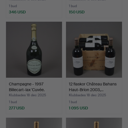
1 bud
1 bud
346 USD
150 USD
Champagne - 1997
12 flaskor Château Bahans
Billecart-lax 'Cuvée.
Haut-Brion 2003,…
Klubbades 18 dec 2025
Klubbades 18 dec 2025
1 bud
1 bud
277 USD
1 095 USD