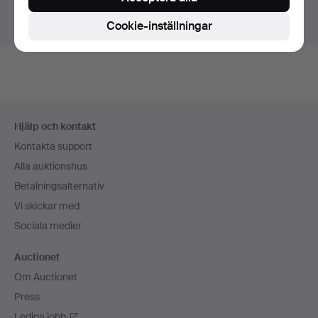
Visa pågående auktioner istället.
Cookie-inställningar
Sidfotsnavigation
Hjälp och kontakt
Kontakta support
Alla auktionshus
Betalningsalternativ
Vi skickar med
Sociala medier
Auctionet
Om Auctionet
Press
Lediga jobb