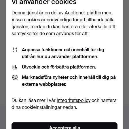
Vi använder cookies
Denna tjänst är en del av Auctionet-plattformen.
Vissa cookies är nödvändiga för att tillhandahålla
tjänsten, medan du kan hantera eller återkalla ditt
samtycke för de som används för att:
Anpassa funktioner och innehåll för dig
MOUTON ROTHSCHILD
utifrån hur du använder plattformen.
VIN. Välgörenhetsauktion…
Klubbades 16 nov 2025
Utveckla och förbättra plattformen.
29 bud
555 USD
Marknadsföra nyheter och innehåll till dig på
externa webbplatser.
Bevaka sökning
Du kan läsa mer i vår
integritetspolicy
och hantera
dina cookieinställningar nedan.
Auktionsarkivet
Du söker i vårt arkiv över avslutade auktioner.
Acceptera alla