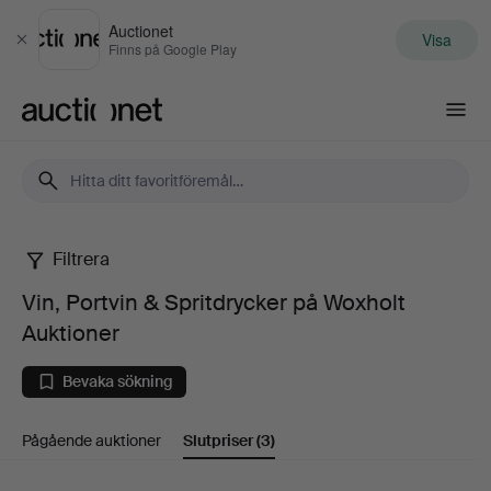
Auctionet
Visa
Stäng
Finns på Google Play
Auctionet.com
Filtrera
Vin,
Vin, Portvin & Spritdrycker på Woxholt
Portvin
Auktioner
&
Bevaka sökning
Spritdrycker
Pågående auktioner
Slutpriser
(3)
på