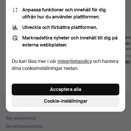
Anpassa funktioner och innehåll för dig
utifrån hur du använder plattformen.
Utveckla och förbättra plattformen.
Marknadsföra nyheter och innehåll till dig på
Två flaskor vin med
VEGA-SICILIA
William
årgång 70.
VALBUENA 5: e ÅRET.
Torrsäc
externa webbplatser.
1978 årgå…
med…
Klubbades 9 jun 2026
Klubbades 21 apr 2026
Klubbad
Värdering
Värdering
Värderin
Du kan läsa mer i vår
integritetspolicy
och hantera
41 USD
93 USD
81 USD
dina cookieinställningar nedan.
Acceptera alla
Sidfotsnavigation
Cookie-inställningar
Hjälp och kontakt
Kontakta support
Alla auktionshus
Betalningsalternativ