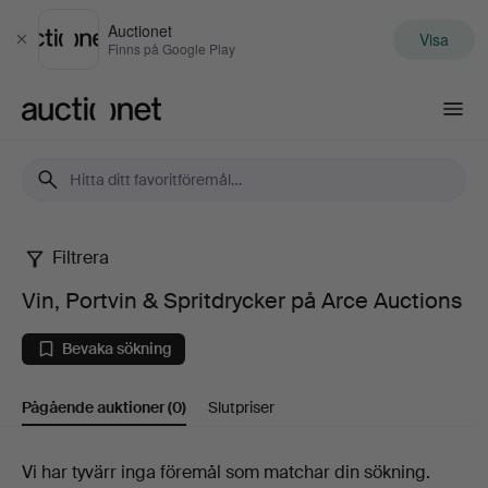
Auctionet
Visa
Stäng
Finns på Google Play
Auctionet.com
Filtrera
Vin,
Vin, Portvin & Spritdrycker på Arce Auctions
Portvin
Bevaka sökning
&
Pågående auktioner
(0)
Slutpriser
Spritdrycker
på
Pågående
Vi har tyvärr inga föremål som matchar din sökning.