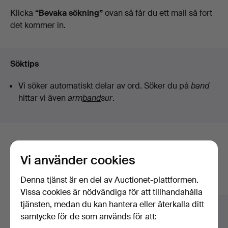
auktioner
Klicka
“Bevaka sökning”
ovan så får du ett mail så fort
Arce
det kommer in.
Auctions
Söktips
Vi söker automatiskt delar av ord. Söker du på
band
hittar vi även
arm
band
sur
.
Här är föremål från vårt arkiv som
Vi använder cookies
matchar din sökning
Denna tjänst är en del av Auctionet-plattformen.
Visa alla föremål
Vissa cookies är nödvändiga för att tillhandahålla
tjänsten, medan du kan hantera eller återkalla ditt
samtycke för de som används för att: