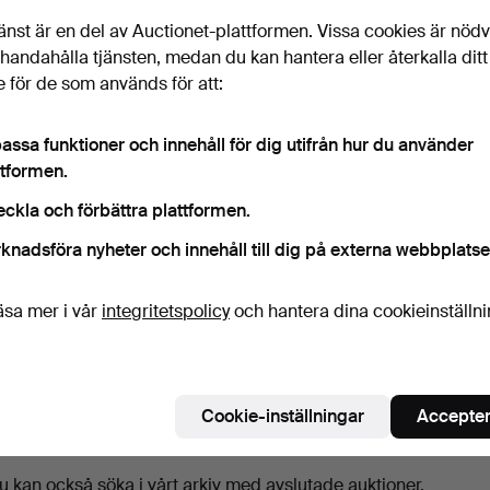
uktioner
änst är en del av Auctionet-plattformen. Vissa cookies är nöd
illhandahålla tjänsten, medan du kan hantera eller återkalla ditt
 för de som används för att:
assa funktioner och innehåll för dig utifrån hur du använder
ttformen.
eckla och förbättra plattformen.
knadsföra nyheter och innehåll till dig på externa webbplatse
BELLS OLD SCOTCH
FONSECA GUIMARAENS
äsa mer i vår
integritetspolicy
och hantera dina cookieinställn
WHISKY ARTHUR BELL &
1968 VINTAGE PORT,
SONS…
TILL…
10 timmar
2 dagar
Värdering
3 bud
41 USD
41 USD
Cookie-inställningar
Accepter
Bevaka sökning
u kan också söka i
vårt arkiv med avslutade auktioner
.