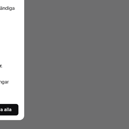
vändiga
r.
ingar
a alla