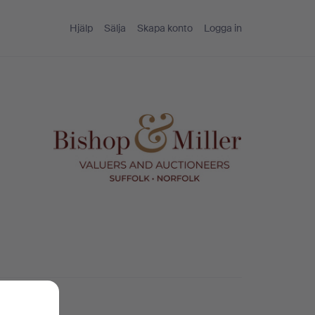
Hjälp
Sälja
Skapa konto
Logga in