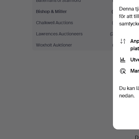
Batemans of Stamford
(3)
a
&
Denna tj
Bishop & Miller
(2)
för att t
Miller
Chalkwell Auctions
(4)
samtycke
Lawrences Auctioneers
(27)
Anp
Woxholt Auktioner
(2)
pla
Utv
Mar
Du kan l
nedan.
D