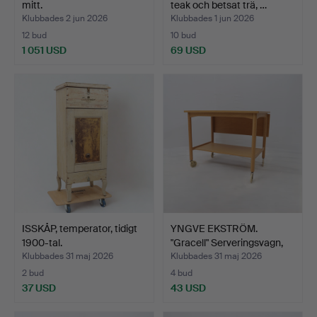
mitt.
teak och betsat trä, …
Klubbades 2 jun 2026
Klubbades 1 jun 2026
12 bud
10 bud
1 051 USD
69 USD
Utvalt
föremål
ISSKÅP, temperator, tidigt
YNGVE EKSTRÖM.
1900-tal.
"Gracell" Serveringsvagn,
e…
Klubbades 31 maj 2026
Klubbades 31 maj 2026
2 bud
4 bud
37 USD
43 USD