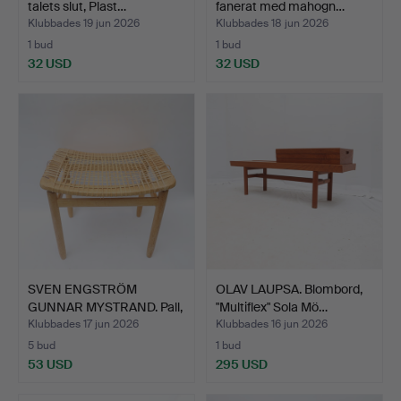
talets slut, Plast…
fanerat med mahogn…
Klubbades 19 jun 2026
Klubbades 18 jun 2026
1 bud
1 bud
32 USD
32 USD
SVEN ENGSTRÖM
OLAV LAUPSA. Blombord,
GUNNAR MYSTRAND. Pall,
"Multiflex" Sola Mö…
ek, m…
Klubbades 17 jun 2026
Klubbades 16 jun 2026
5 bud
1 bud
53 USD
295 USD