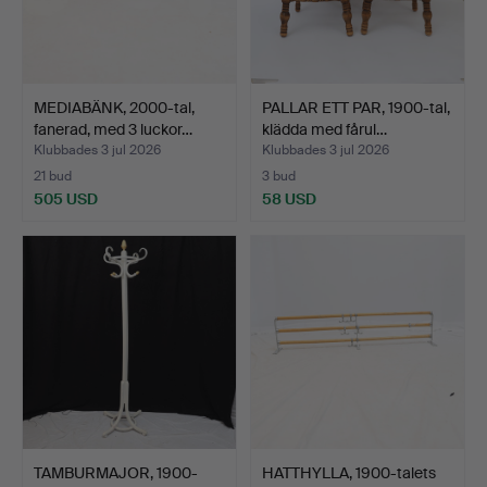
MEDIABÄNK, 2000-tal,
PALLAR ETT PAR, 1900-tal,
fanerad, med 3 luckor…
klädda med fårul…
Klubbades 3 jul 2026
Klubbades 3 jul 2026
21 bud
3 bud
505 USD
58 USD
TAMBURMAJOR, 1900-
HATTHYLLA, 1900-talets