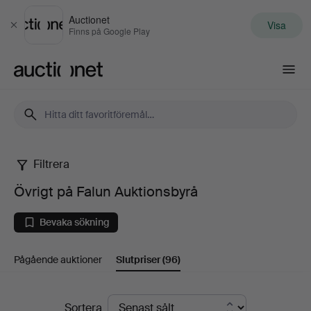
Auctionet
Visa
Stäng
Finns på Google Play
Auctionet.com
Filtrera
Övrigt
Övrigt på Falun Auktionsbyrå
på
Bevaka sökning
Falun
Pågående auktioner
Slutpriser
(96)
Auktionsbyrå
Slutpriser
Sortera