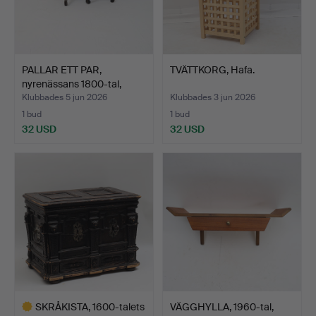
PALLAR ETT PAR,
TVÄTTKORG, Hafa.
nyrenässans 1800-tal,
svar…
Klubbades 5 jun 2026
Klubbades 3 jun 2026
1 bud
1 bud
32 USD
32 USD
SKRÅKISTA, 1600-talets
VÄGGHYLLA, 1960-tal,