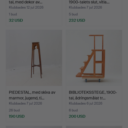
tal, med dekor av…
1900-talets slut, vitla…
Klubbades 12 jul 2026
Klubbades 7 jul 2026
1 bud
5 bud
32 USD
232 USD
PIEDESTAL, med skiva av
BIBLIOTEKSSTEGE, 1900-
marmor, jugend, ti…
tal, ådringsmålat tr…
Klubbades 7 jul 2026
Klubbades 6 jul 2026
26 bud
6 bud
190 USD
200 USD