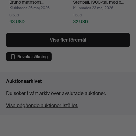
Bruno mathsons…
Stegpall, 1900-tal, med b…
Klubbades 26 maj 2026
Klubbades 23 maj 2026
3 bud
1 bud
43 USD
32 USD
Visa fler föremål
Bevaka sökning
Auktionsarkivet
Du söker i vårt arkiv över avslutade auktioner.
Visa pågående auktioner istället.