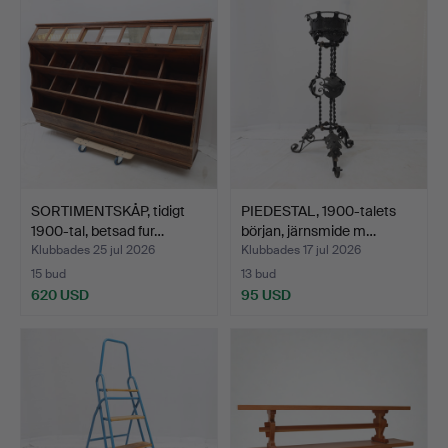
SORTIMENTSKÅP, tidigt
PIEDESTAL, 1900-talets
1900-tal, betsad fur…
början, järnsmide m…
Klubbades 25 jul 2026
Klubbades 17 jul 2026
15 bud
13 bud
620 USD
95 USD