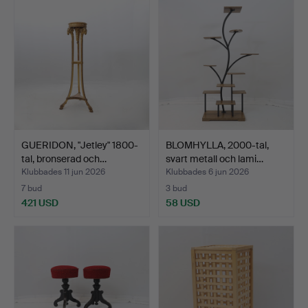
GUERIDON, "Jetley" 1800-
BLOMHYLLA, 2000-tal,
tal, bronserad och…
svart metall och lami…
Klubbades 11 jun 2026
Klubbades 6 jun 2026
7 bud
3 bud
421 USD
58 USD