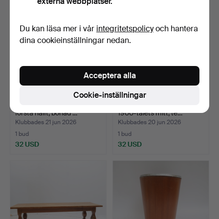
externa webbplatser.
Du kan läsa mer i vår
integritetspolicy
och hantera
dina cookieinställningar nedan.
Acceptera alla
Cookie-inställningar
TABURETT, 1900-talets
PARAPLYSTÄLL, omkring
första hälft, bonad …
1900-talets mitt, te…
Klubbades 21 jun 2026
Klubbades 20 jun 2026
1 bud
1 bud
32 USD
32 USD