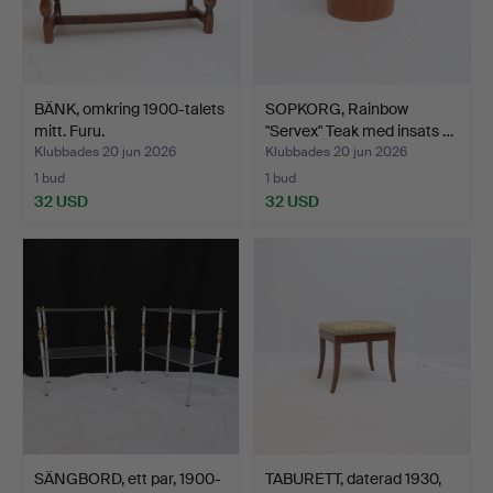
BÄNK, omkring 1900-talets
SOPKORG, Rainbow
mitt. Furu.
"Servex" Teak med insats …
Klubbades 20 jun 2026
Klubbades 20 jun 2026
1 bud
1 bud
32 USD
32 USD
SÄNGBORD, ett par, 1900-
TABURETT, daterad 1930,