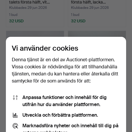
talets första hälft, vit…
första hälft, lacka…
Klubbades 29 jun 2026
Klubbades 29 jun 2026
1 bud
1 bud
32 USD
32 USD
Vi använder cookies
Denna tjänst är en del av Auctionet-plattformen.
Vissa cookies är nödvändiga för att tillhandahålla
tjänsten, medan du kan hantera eller återkalla ditt
samtycke för de som används för att:
TIDSKRIFTSSTÄLL
SPELBORD, gustavianskt
Anpassa funktioner och innehåll för dig
ROTTING, VÄGGLAMPA
1700-talets slut, f…
utifrån hur du använder plattformen.
SAMT KR…
Klubbades 26 jun 2026
Klubbades 23 jun 2026
1 bud
4 bud
Utveckla och förbättra plattformen.
32 USD
106 USD
Marknadsföra nyheter och innehåll till dig på