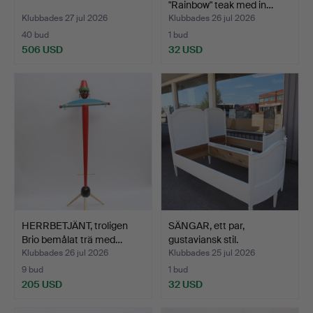
"Rainbow" teak med in…
Klubbades 27 jul 2026
Klubbades 26 jul 2026
40 bud
1 bud
506 USD
32 USD
HERRBETJÄNT, troligen
SÄNGAR, ett par,
Brio bemålat trä med…
gustaviansk stil.
Klubbades 26 jul 2026
Klubbades 25 jul 2026
9 bud
1 bud
205 USD
32 USD