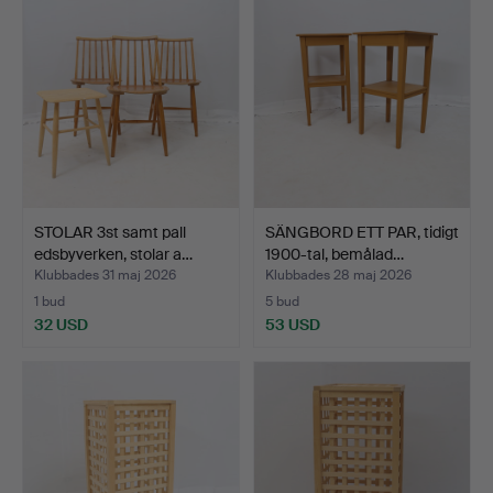
STOLAR 3st samt pall
SÄNGBORD ETT PAR, tidigt
edsbyverken, stolar a…
1900-tal, bemålad…
Klubbades 31 maj 2026
Klubbades 28 maj 2026
1 bud
5 bud
32 USD
53 USD