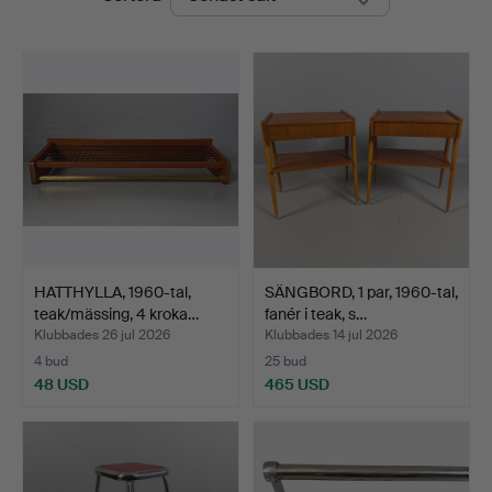
HATTHYLLA, 1960-tal,
SÄNGBORD, 1 par, 1960-tal,
teak/mässing, 4 kroka…
fanér i teak, s…
Klubbades 26 jul 2026
Klubbades 14 jul 2026
4 bud
25 bud
48 USD
465 USD