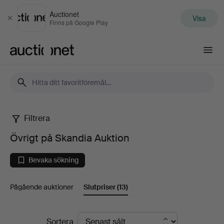
Auctionet
Visa
Stäng
Finns på Google Play
Auctionet.com
Filtrera
Övrigt
Övrigt på Skandia Auktion
på
Bevaka sökning
Skandia
Pågående auktioner
Slutpriser
(13)
Auktion
Slutpriser
Sortera