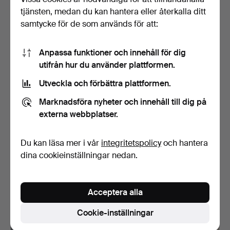
127 USD
43 USD
tjänsten, medan du kan hantera eller återkalla ditt
samtycke för de som används för att:
Anpassa funktioner och innehåll för dig
utifrån hur du använder plattformen.
Utveckla och förbättra plattformen.
Marknadsföra nyheter och innehåll till dig på
externa webbplatser.
NIRVAN RICHTER (Född
NIRVAN RICHTER (Född
Du kan läsa mer i vår
integritetspolicy
och hantera
1954). Klädskåp, "Mas…
1954). Bord/ Sängbord…
dina cookieinställningar nedan.
Klubbades 16 maj 2026
Klubbades 16 maj 2026
32 bud
16 bud
2 557 USD
243 USD
Acceptera alla
Cookie-inställningar