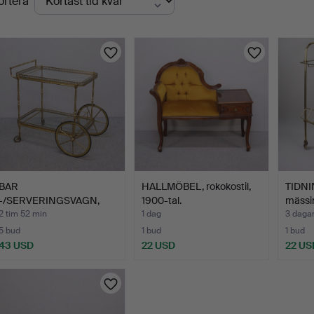
ortera
uktioner
BAR
HALLMÖBEL, rokokostil,
TIDNI
-/SERVERINGSVAGN,
1900-tal.
mässin
mässing och glas, 19…
2 tim 52 min
1 dag
3 daga
5 bud
1 bud
1 bud
43 USD
22 USD
22 US