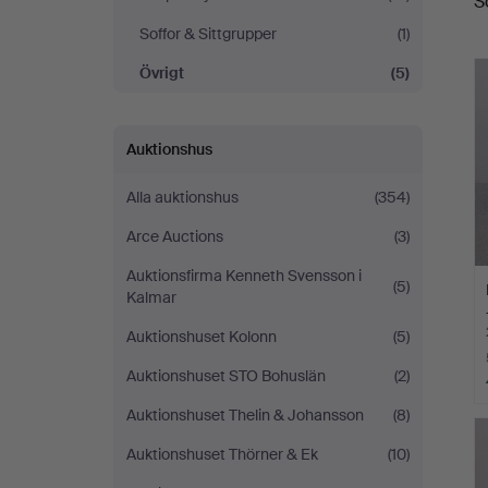
S
a
Soffor & Sittgrupper
(1)
Övrigt
(5)
Auktionshus
Alla auktionshus
(354)
Arce Auctions
(3)
Auktionsfirma Kenneth Svensson i
(5)
Kalmar
Auktionshuset Kolonn
(5)
Auktionshuset STO Bohuslän
(2)
Auktionshuset Thelin & Johansson
(8)
Auktionshuset Thörner & Ek
(10)