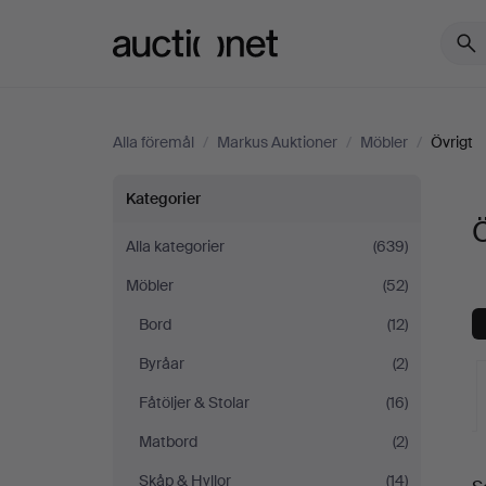
Auctionet.com
Alla föremål
/
Markus Auktioner
/
Möbler
/
Övrigt
Övrigt
Kategorier
Ö
på
Alla kategorier
(639)
Möbler
(52)
Markus
Bord
(12)
Auktioner
Byråar
(2)
Fåtöljer & Stolar
(16)
Matbord
(2)
Skåp & Hyllor
(14)