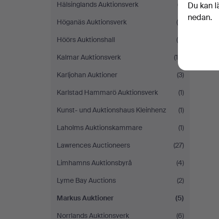
Hälsinglands Auktionsverk
(7)
Du kan l
nedan.
Höganäs Auktionsverk
(4)
Höörs Auktionshall
(6)
Kalmar Auktionsverk
(10)
Karljohan Auktioner
(3)
Karlstad Hammarö Auktionsverk
(1)
Kunst- und Auktionshaus Kleinhenz
(1)
Laholms Auktionskammare
(1)
Lawrences Auctioneers
(27)
Limhamns Auktionsbyrå
(4)
Lyme Bay Auctions
(2)
Markus Auktioner
(5)
Norrlands Auktionsverk
(6)