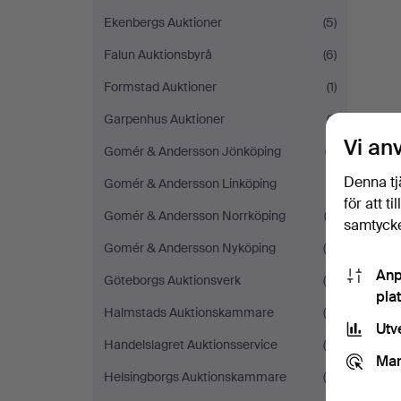
Ekenbergs Auktioner
(5)
Falun Auktionsbyrå
(6)
Formstad Auktioner
(1)
Garpenhus Auktioner
(1)
Vi an
Gomér & Andersson Jönköping
(7)
Denna tj
Gomér & Andersson Linköping
(1)
för att t
Gomér & Andersson Norrköping
(3)
samtycke
Gomér & Andersson Nyköping
(6)
Anp
Göteborgs Auktionsverk
(4)
pla
Halmstads Auktionskammare
(9)
Utv
Handelslagret Auktionsservice
(8)
Mar
Helsingborgs Auktionskammare
(8)