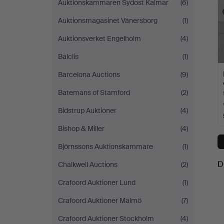
Auktionskammaren Sydost Kalmar
(6)
Auktionsmagasinet Vänersborg
(1)
Auktionsverket Engelholm
(4)
Balclis
(1)
Barcelona Auctions
(9)
Batemans of Stamford
(2)
Bidstrup Auktioner
(4)
Bishop & Miller
(4)
Björnssons Auktionskammare
(1)
D
Chalkwell Auctions
(2)
Crafoord Auktioner Lund
(1)
Crafoord Auktioner Malmö
(7)
Crafoord Auktioner Stockholm
(4)