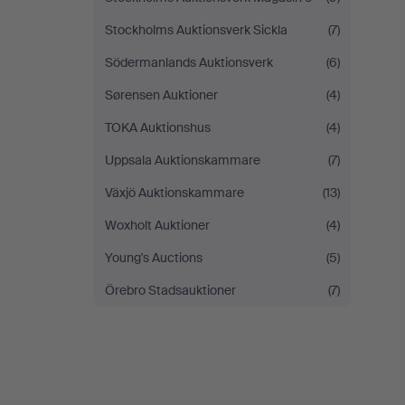
Stockholms Auktionsverk Sickla
(7)
Södermanlands Auktionsverk
(6)
Sørensen Auktioner
(4)
TOKA Auktionshus
(4)
Uppsala Auktionskammare
(7)
Växjö Auktionskammare
(13)
Woxholt Auktioner
(4)
Young's Auctions
(5)
Örebro Stadsauktioner
(7)