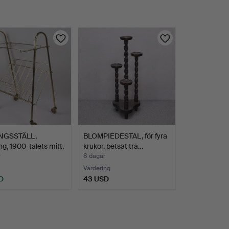
NGSSTÄLL,
BLOMPIEDESTAL, för fyra
g, 1900-talets mitt.
krukor, betsat trä…
r
8 dagar
Värdering
D
43 USD