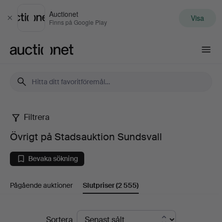
Auctionet
Visa
Stäng
Finns på Google Play
Auctionet.com
Filtrera
Övrigt
Övrigt på Stadsauktion Sundsvall
på
Bevaka sökning
Stadsauktion
Pågående auktioner
Slutpriser
(2 555)
Sundsvall
Slutpriser
Sortera