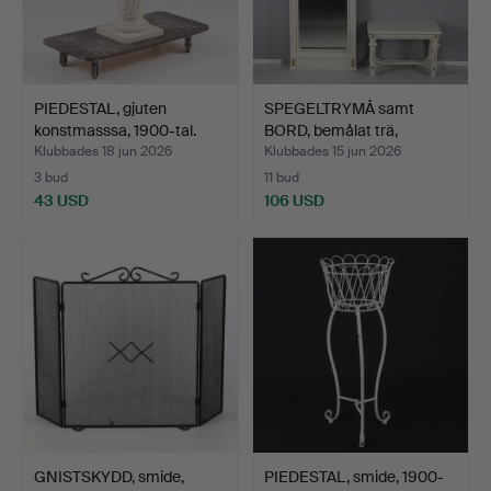
PIEDESTAL, gjuten
SPEGELTRYMÅ samt
konstmasssa, 1900-tal.
BORD, bemålat trä,
Gustav…
Klubbades 18 jun 2026
Klubbades 15 jun 2026
3 bud
11 bud
43 USD
106 USD
GNISTSKYDD, smide,
PIEDESTAL, smide, 1900-