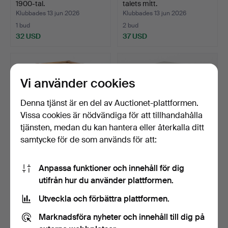
1900-tal.
talets mitt.
Klubbades 13 jun 2026
Klubbades 13 jun 2026
1 bud
2 bud
32 USD
37 USD
Vi använder cookies
Denna tjänst är en del av Auctionet-plattformen.
Vissa cookies är nödvändiga för att tillhandahålla
tjänsten, medan du kan hantera eller återkalla ditt
samtycke för de som används för att:
PIEDESTAL, bambu,
PIDESTAL, med stenskiva,
Anpassa funktioner och innehåll för dig
rotting, 1900-tal.
1900-tal.
utifrån hur du använder plattformen.
Klubbades 13 jun 2026
Klubbades 12 jun 2026
1 bud
1 bud
Utveckla och förbättra plattformen.
32 USD
32 USD
Marknadsföra nyheter och innehåll till dig på