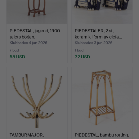
PIEDESTAL, jugend, 1900-
PIEDESTALER, 2 st,
talets början.
keramik i form av elefa…
Klubbades 4 jun 2026
Klubbades 3 jun 2026
7 bud
1 bud
58 USD
32 USD
TAMBURMAJOR,
PIEDESTAL, bambu rotting,