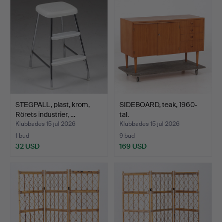
STEGPALL, plast, krom,
SIDEBOARD, teak, 1960-
Rörets industrier, …
tal.
Klubbades 15 jul 2026
Klubbades 15 jul 2026
1 bud
9 bud
32 USD
169 USD