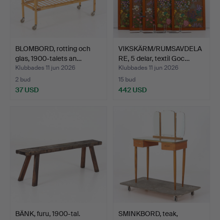
BLOMBORD, rotting och
VIKSKÄRM/RUMSAVDELA
glas, 1900-talets an…
RE, 5 delar, textil Goc…
Klubbades 11 jun 2026
Klubbades 11 jun 2026
2 bud
15 bud
37 USD
442 USD
BÄNK, furu, 1900-tal.
SMINKBORD, teak,