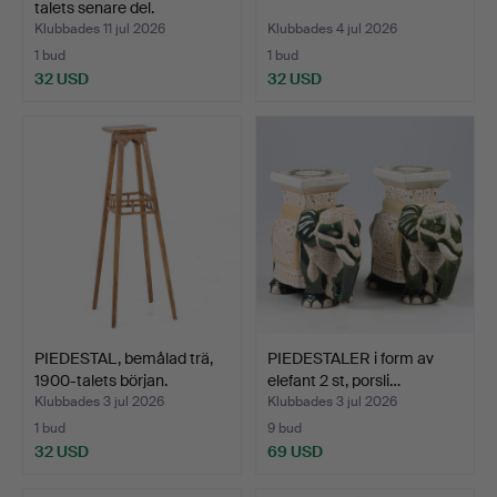
talets senare del.
Klubbades 11 jul 2026
Klubbades 4 jul 2026
1 bud
1 bud
32 USD
32 USD
PIEDESTAL, bemålad trä,
PIEDESTALER i form av
1900-talets början.
elefant 2 st, porsli…
Klubbades 3 jul 2026
Klubbades 3 jul 2026
1 bud
9 bud
32 USD
69 USD