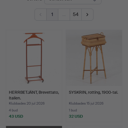
1
…
54
HERRBETJÄNT, Brevettato,
SYSKRIN, rotting, 1900-tal.
Italien.
Klubbades 20 jul 2026
Klubbades 15 jul 2026
4 bud
1 bud
43 USD
32 USD