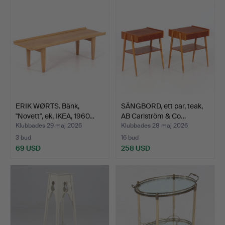
ERIK WØRTS. Bänk,
SÄNGBORD, ett par, teak,
"Novett", ek, IKEA, 1960…
AB Carlström & Co…
Klubbades 29 maj 2026
Klubbades 28 maj 2026
3 bud
16 bud
69 USD
258 USD