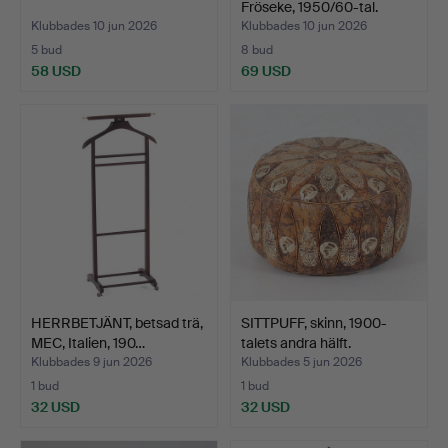
Fröseke, 1950/60-tal.
Klubbades 10 jun 2026
Klubbades 10 jun 2026
5 bud
8 bud
58 USD
69 USD
HERRBETJÄNT, betsad trä,
SITTPUFF, skinn, 1900-
MEC, Italien, 190…
talets andra hälft.
Klubbades 9 jun 2026
Klubbades 5 jun 2026
1 bud
1 bud
32 USD
32 USD