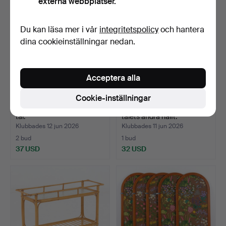
externa webbplatser.
Du kan läsa mer i vår
integritetspolicy
och hantera
dina cookieinställningar nedan.
Acceptera alla
Cookie-inställningar
PIEDESTAL, böjträ. 1900-
HERRBETJÄNT, trä, 1900-
tal.
talets andra hälft.
Klubbades 12 jun 2026
Klubbades 11 jun 2026
2 bud
1 bud
37 USD
32 USD