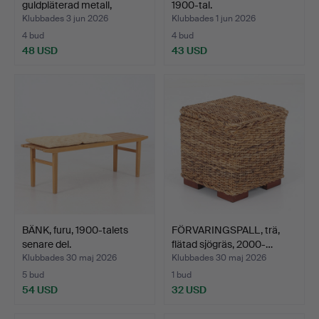
guldpläterad metall,
1900-tal.
Produkti…
Klubbades 3 jun 2026
Klubbades 1 jun 2026
4 bud
4 bud
48 USD
43 USD
BÄNK, furu, 1900-talets
FÖRVARINGSPALL, trä,
senare del.
flätad sjögräs, 2000-…
Klubbades 30 maj 2026
Klubbades 30 maj 2026
5 bud
1 bud
54 USD
32 USD