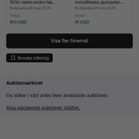
1900-talets andra häl…
metallinsats, gustavian…
Klubbades 26 maj 2026
Klubbades 25 maj 2026
11 bud
9 bud
169 USD
74 USD
Visa fler föremål
Bevaka sökning
Auktionsarkivet
Du söker i vårt arkiv över avslutade auktioner.
Visa pågående auktioner istället.