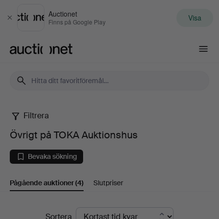
Auctionet
Visa
Stäng
Finns på Google Play
Auctionet.com
Filtrera
Övrigt
Övrigt på TOKA Auktionshus
på
Bevaka sökning
TOKA
Pågående auktioner
(4)
Slutpriser
Auktionshus
Pågående
Sortera