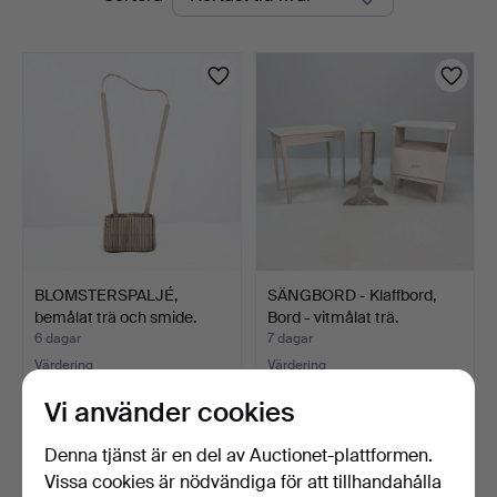
auktioner
BLOMSTERSPALJÉ,
SÄNGBORD - Klaffbord,
bemålat trä och smide.
Bord - vitmålat trä.
Swe…
6 dagar
7 dagar
Värdering
Värdering
127 USD
85 USD
Vi använder cookies
Denna tjänst är en del av Auctionet-plattformen.
Vissa cookies är nödvändiga för att tillhandahålla