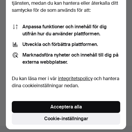
tjänsten, medan du kan hantera eller återkalla ditt
samtycke för de som används för att:
Anpassa funktioner och innehåll för dig
utifrån hur du använder plattformen.
Utveckla och förbättra plattformen.
FOTPALL med träben,
CAMPINGSET - Origo
2000 tal.
1970/tal.
Marknadsföra nyheter och innehåll till dig på
9 dagar
9 dagar
externa webbplatser.
Värdering
Värdering
64 USD
74 USD
Du kan läsa mer i vår
integritetspolicy
och hantera
dina cookieinställningar nedan.
Bevaka sökning
Du kan också söka i
vårt arkiv med avslutade auktioner
.
Acceptera alla
Cookie-inställningar
Sidfotsnavigation