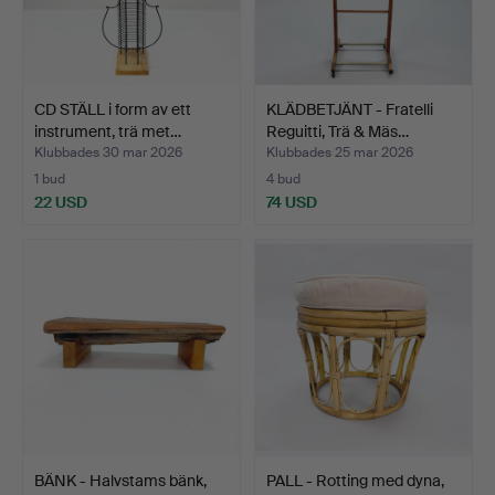
CD STÄLL i form av ett
KLÄDBETJÄNT - Fratelli
instrument, trä met…
Reguitti, Trä & Mäs…
Klubbades 30 mar 2026
Klubbades 25 mar 2026
1 bud
4 bud
22 USD
74 USD
BÄNK - Halvstams bänk,
PALL - Rotting med dyna,