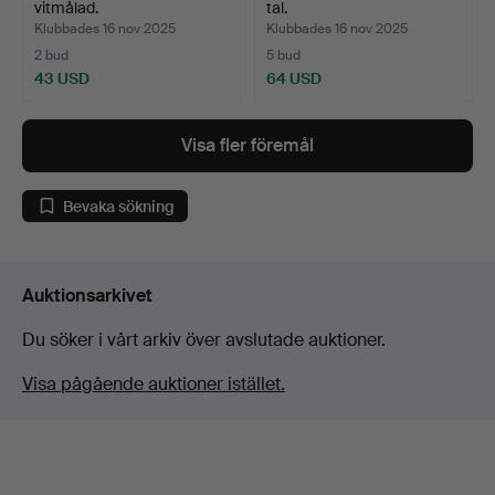
vitmålad.
tal.
Klubbades 16 nov 2025
Klubbades 16 nov 2025
2 bud
5 bud
43 USD
64 USD
Visa fler föremål
Bevaka sökning
Auktionsarkivet
Du söker i vårt arkiv över avslutade auktioner.
Visa pågående auktioner istället.