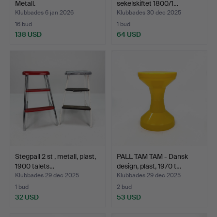
Metall.
sekelskiftet 1800/1…
Klubbades 6 jan 2026
Klubbades 30 dec 2025
16 bud
1 bud
138 USD
64 USD
Stegpall 2 st , metall, plast,
PALL TAM TAM - Dansk
1900 talets…
design, plast, 1970 t…
Klubbades 29 dec 2025
Klubbades 29 dec 2025
1 bud
2 bud
32 USD
53 USD