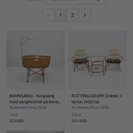
1
2
BARNSÄNG - Korgsäng
ROTTINGGRUPP 3 delar, 3
med sänghimmel på bens…
dynor, 1900 tal.
Klubbades 4 aug 2026
Klubbades 20 jul 2026
1 bud
2 bud
32 USD
53 USD