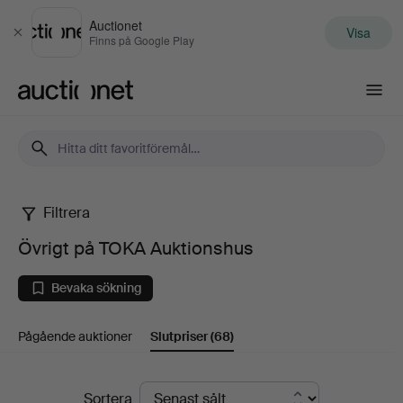
Auctionet
Visa
Stäng
Finns på Google Play
Auctionet.com
Filtrera
Övrigt
Övrigt på TOKA Auktionshus
på
Bevaka sökning
TOKA
Pågående auktioner
Slutpriser
(68)
Auktionshus
Slutpriser
Sortera