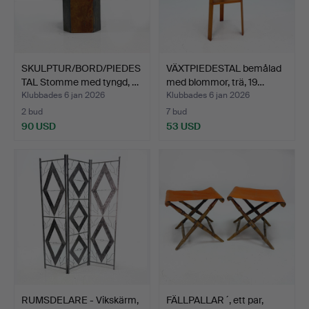
SKULPTUR/BORD/PIEDES
VÄXTPIEDESTAL bemålad
TAL Stomme med tyngd, …
med blommor, trä, 19…
Klubbades 6 jan 2026
Klubbades 6 jan 2026
2 bud
7 bud
90 USD
53 USD
RUMSDELARE - Vikskärm,
FÄLLPALLAR ´, ett par,