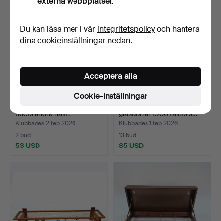
externa webbplatser.
Du kan läsa mer i vår
integritetspolicy
och hantera
dina cookieinställningar nedan.
Acceptera alla
Cookie-inställningar
PALLAR 3st, furu, 1900-
TV BÄNK - Trä med
talets andra hälft.
glasdörrar 1900 talets s…
Klubbades 2 feb 2026
Klubbades 1 feb 2026
2 bud
13 bud
53 USD
85 USD