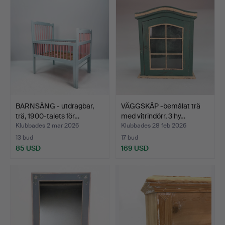
BARNSÄNG - utdragbar,
VÄGGSKÅP -bemålat trä
trä, 1900-talets för…
med vitrindörr, 3 hy…
Klubbades 2 mar 2026
Klubbades 28 feb 2026
13 bud
17 bud
85 USD
169 USD