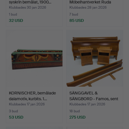
syskrin bemålat, 1900…
Möbelhantverket Ruda
1950…
Klubbades 30 jan 2026
Klubbades 28 jan 2026
1 bud
7 bud
32 USD
85 USD
KORNISCHER, bemålade
SÄNGGAVEL &
dalamotiv, kurbits. 1…
SÄNGBORD - Famos, sent
1900-ta…
Klubbades 17 jan 2026
Klubbades 17 jan 2026
3 bud
18 bud
53 USD
275 USD