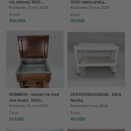
trä, drivved, 1900 …
1900-talets andra…
Klubbades 25 mar 2026
Klubbades 25 mar 2026
12 bud
2 bud
159 USD
32 USD
KOMMOD - betsat trä med
SERVERINGSVAGN - IKEA
zink insats , 1800…
Novita.
Klubbades 10 mar 2026
Klubbades 8 mar 2026
7 bud
5 bud
53 USD
43 USD