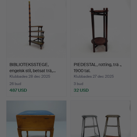
BIBLIOTEKSSTEGE,
PIEDESTAL, rotting, trä .,
engelsk stil, betsat trä,…
1900 tal.
Klubbades 28 dec 2025
Klubbades 27 dec 2025
26 bud
3 bud
487 USD
32 USD