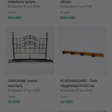
vinkelbara spegla…
siittdel.
Klubbades 19 maj 2026
Klubbades 4 maj 2026
4 bud
21 bud
169 USD
306 USD
SÄNGRAM, metall,
KLÄDHÄNGARE - Teak ,
svart/grå.
Vägghängd 50/60 tal.
Klubbades 27 apr 2026
Klubbades 27 apr 2026
1 bud
1 bud
32 USD
32 USD