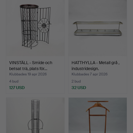
VINSTÄLL - Smide och
HATTHYLLA - Metall grå ,
betsat trä, plats för…
industridesign.
Klubbades 19 apr 2026
Klubbades 7 apr 2026
4 bud
2 bud
127 USD
32 USD