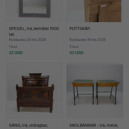
SPEGEL, trä, bemålat 1900
POTTSKÅP.
tal.
Klubbades 23 feb 2026
Klubbades 16 feb 2026
1 bud
3 bud
22 USD
32 USD
SÄNG, trä, utdragbar,
SKOLBÄNKAR - trä, metal,