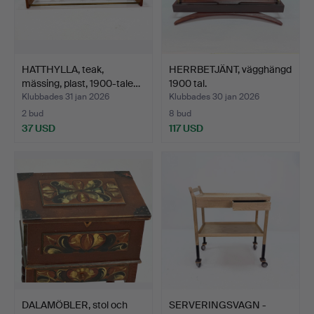
HATTHYLLA, teak,
HERRBETJÄNT, vägghängd
mässing, plast, 1900-tale…
1900 tal.
Klubbades 31 jan 2026
Klubbades 30 jan 2026
2 bud
8 bud
37 USD
117 USD
DALAMÖBLER, stol och
SERVERINGSVAGN -