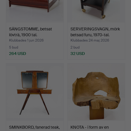
SÄNGSTOMME, betsat
SERVERINGSVAGN, mörk
lövträ, 1900 tal.
betsad furu, 1970-tal.
Klubbades 1 jun 2026
Klubbades 24 maj 2026
5 bud
2 bud
264 USD
32 USD
SMINKBORD, fanerad teak,
KNOTA - i form av en