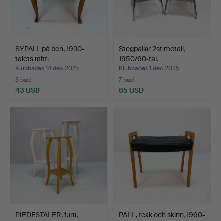
SYPALL på ben, 1900-
Stegpallar 2st metall,
talets mitt.
1950/60-tal.
Klubbades 14 dec 2025
Klubbades 1 dec 2025
3 bud
7 bud
43 USD
85 USD
PIEDESTALER, furu,
PALL, teak och skinn, 1960-