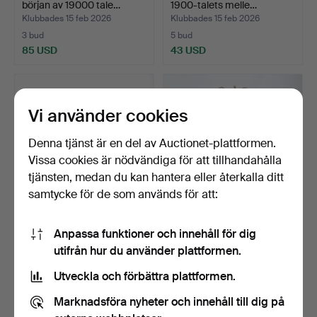
början av 19000 tale…
1900-talets melle…
Klubbades 15 feb 2026
Klubbades 15 feb 2026
3 bud
5 bud
85 USD
43 USD
Vi använder cookies
Denna tjänst är en del av Auctionet-plattformen.
Vissa cookies är nödvändiga för att tillhandahålla
tjänsten, medan du kan hantera eller återkalla ditt
samtycke för de som används för att:
PALL - bemålad och lackad.
TAMBURMAJOR - mässing
Anpassa funktioner och innehåll för dig
1900 talets senare d…
utifrån hur du använder plattformen.
Klubbades 14 feb 2026
Klubbades 14 feb 2026
1 bud
13 bud
Utveckla och förbättra plattformen.
32 USD
85 USD
Marknadsföra nyheter och innehåll till dig på