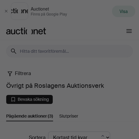
Auctionet
Visa
Stäng
Finns på Google Play
Auctionet.com
Filtrera
Övrigt
Övrigt på Roslagens Auktionsverk
på
Bevaka sökning
Roslagens
Pågående auktioner
(3)
Slutpriser
Auktionsverk
Pågående
Sortera