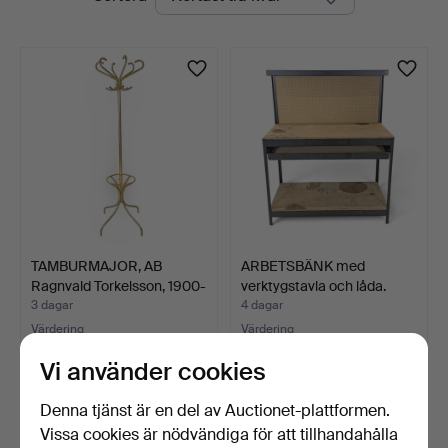
auktioner
TAMBURMAJOR, AB
ARBETSBÄNK med
Ragnvald Torkelsson, 1900-
verktygstavla och låda.
…
3 dagar
4 dagar
Värdering
Värdering
74 USD
53 USD
Vi använder cookies
Denna tjänst är en del av Auctionet-plattformen.
Vissa cookies är nödvändiga för att tillhandahålla