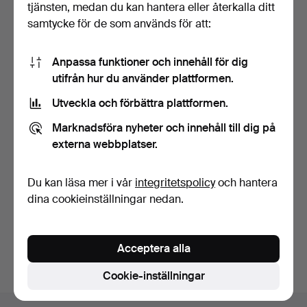
tjänsten, medan du kan hantera eller återkalla ditt
samtycke för de som används för att:
Anpassa funktioner och innehåll för dig
utifrån hur du använder plattformen.
Utveckla och förbättra plattformen.
TIDNINGSHÅLLARE, trä,
med dekor av rönnbär.
Marknadsföra nyheter och innehåll till dig på
4 dagar
externa webbplatser.
Värdering
43 USD
Du kan läsa mer i vår
integritetspolicy
och hantera
dina cookieinställningar nedan.
Bevaka sökning
Du kan också söka i
vårt arkiv med avslutade auktioner
.
Acceptera alla
Cookie-inställningar
Sidfotsnavigation