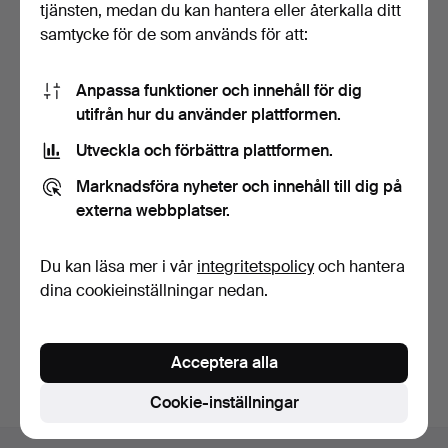
tjänsten, medan du kan hantera eller återkalla ditt
samtycke för de som används för att:
Anpassa funktioner och innehåll för dig
utifrån hur du använder plattformen.
Utveckla och förbättra plattformen.
VIKVÄGG, skuren och
SÄNGGAVEL, 1900-tal,
bemålad dekor, Japan, …
rotting.
Marknadsföra nyheter och innehåll till dig på
6 dagar
6 dagar
externa webbplatser.
7 bud
1 bud
59 USD
32 USD
Du kan läsa mer i vår
integritetspolicy
och hantera
dina cookieinställningar nedan.
Bevaka sökning
Du kan också söka i
vårt arkiv med avslutade auktioner
.
Acceptera alla
Cookie-inställningar
Sidfotsnavigation