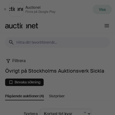
Auctionet
Visa
Stäng
Finns på Google Play
Auctionet.com
Filtrera
Övrigt
Övrigt på Stockholms Auktionsverk Sickla
på
Bevaka sökning
Stockholms
Pågående auktioner
(4)
Slutpriser
Auktionsverk
Sickla
Pågående
Sortera