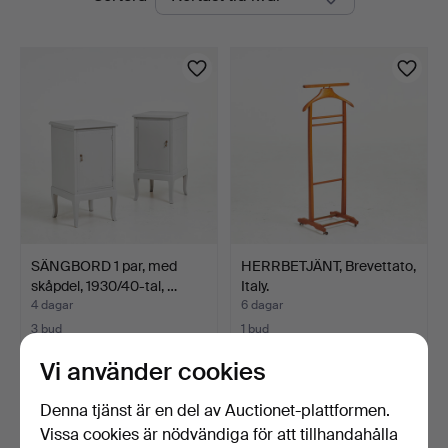
auktioner
SÄNGBORD 1 par, med
HERRBETJÄNT, Brevettato,
skåpdel, 1930/40-tal, …
Italy.
4 dagar
6 dagar
3 bud
1 bud
43 USD
32 USD
Vi använder cookies
Denna tjänst är en del av Auctionet-plattformen.
Vissa cookies är nödvändiga för att tillhandahålla