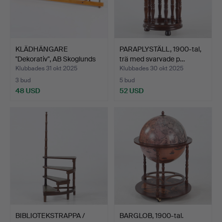
KLÄDHÄNGARE
PARAPLYSTÄLL, 1900-tal,
"Dekorativ", AB Skoglunds
trä med svarvade p…
Meta…
Klubbades 31 okt 2025
Klubbades 30 okt 2025
3 bud
5 bud
48 USD
52 USD
BIBLIOTEKSTRAPPA /
BARGLOB, 1900-tal.