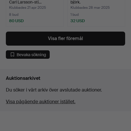
Carl Larsson-sti…
björk.
Klubbades 21 apr 2025
Klubbades 28 mar 2025
8 bud
1 bud
80 USD
32 USD
Visa fler föremål
Bevaka sökning
Auktionsarkivet
Du söker i vårt arkiv över avslutade auktioner.
Visa pågående auktioner istället.