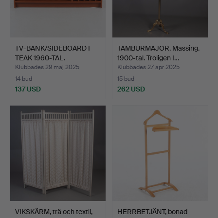
TV-BÄNK/SIDEBOARD I
TAMBURMAJOR. Mässing.
TEAK 1960-TAL.
1900-tal. Troligen I…
Klubbades 29 maj 2025
Klubbades 27 apr 2025
14 bud
15 bud
137 USD
262 USD
VIKSKÄRM, trä och textil,
HERRBETJÄNT, bonad