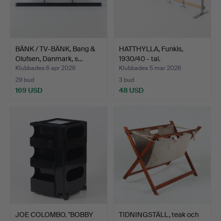
BÄNK / TV-BÄNK, Bang &
HATTHYLLA, Funkis,
Olufsen, Danmark, s…
1930/40 - tal.
Klubbades 6 apr 2026
Klubbades 5 mar 2026
29 bud
3 bud
169 USD
48 USD
JOE COLOMBO. "BOBBY
TIDNINGSTÄLL, teak och