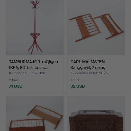
TAMBURMAJOR, möjligen
CARL MALMSTEN.
IKEA, 80-tal, rödlas…
Sänggavel, 2 delar,
"Aveny"…
Klubbades 11 feb 2026
Klubbades 10 feb 2026
2 bud
1 bud
74 USD
32 USD