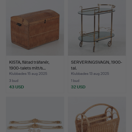
KISTA, flätad träfanér,
SERVERINGSVAGN, 1900-
1900-talets mitt/s…
tal.
Klubbades 15 aug 2025
Klubbades 13 aug 2025
3 bud
1 bud
43 USD
32 USD