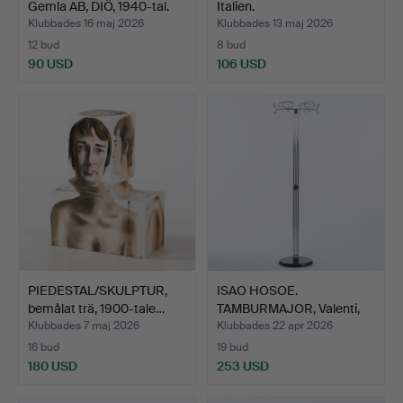
Gemla AB, DIÖ, 1940-tal.
Italien.
Klubbades 16 maj 2026
Klubbades 13 maj 2026
12 bud
8 bud
90 USD
106 USD
PIEDESTAL/SKULPTUR,
ISAO HOSOE.
bemålat trä, 1900-tale…
TAMBURMAJOR, Valenti,
Italien.
Klubbades 7 maj 2026
Klubbades 22 apr 2026
16 bud
19 bud
180 USD
253 USD