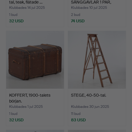
tal, teak, flätade …
SÄNGGAVLAR 1 PAR,
1960-TAL.…
Klubbades 14 jul 2025
Klubbades 10 jul 2025
1 bud
2 bud
32 USD
74 USD
KOFFERT, 1900-talets
STEGE, 40-50-tal.
början.
Klubbades 1 jul 2025
Klubbades 30 jun 2025
1 bud
11 bud
32 USD
83 USD