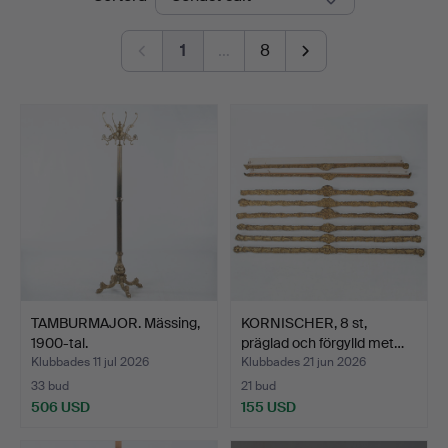
1
…
8
TAMBURMAJOR. Mässing,
KORNISCHER, 8 st,
1900-tal.
präglad och förgylld met…
Klubbades 11 jul 2026
Klubbades 21 jun 2026
33 bud
21 bud
506 USD
155 USD