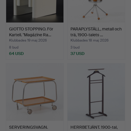
GIOTTO STOPPINO. För
PARAPLYSTÄLL, metall och
Kartell. "Magázine Ra…
trä, 1900-talets …
Klubbades 19 maj 2026
Klubbades 18 maj 2026
8 bud
3 bud
64 USD
37 USD
SERVERINGSVAGN.
HERRBETJÄNT. 1900-tal,