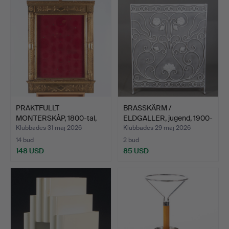
PRAKTFULLT
BRASSKÄRM /
MONTERSKÅP, 1800-tal,
ELDGALLER, jugend, 1900-
stor mode…
talets…
Klubbades 31 maj 2026
Klubbades 29 maj 2026
14 bud
2 bud
148 USD
85 USD