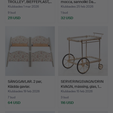
TROLLEY", BIEFFEPLAST,…
mocca, sannolikt Da…
Klubbades 1 mar 2026
Klubbades 25 feb 2026
9 bud
1 bud
211 USD
32 USD
SÄNGGAVLAR. 2 par,
SERVERINGSVAGN/DRIN
Klädda gavlar.
KVAGN, mässing, glas, 1…
Klubbades 19 feb 2026
Klubbades 15 feb 2026
7 bud
3 bud
64 USD
116 USD