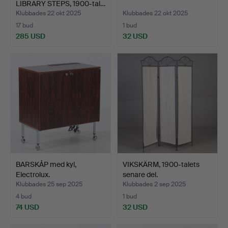
LIBRARY STEPS, 1900-tal…
Klubbades 22 okt 2025
Klubbades 22 okt 2025
17 bud
1 bud
285 USD
32 USD
BARSKÅP med kyl,
VIKSKÄRM, 1900-talets
Electrolux.
senare del.
Klubbades 25 sep 2025
Klubbades 2 sep 2025
4 bud
1 bud
74 USD
32 USD