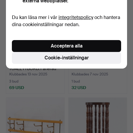
externa webbplatser.
Du kan läsa mer i vår
integritetspolicy
och hantera
dina cookieinställningar nedan.
Acceptera alla
Cookie-inställningar
SMINKBORD /
TAMBURMAJOR.
TOALETTBORD. Fanerad
teak, 196…
Klubbades 13 nov 2025
Klubbades 7 nov 2025
3 bud
1 bud
69 USD
32 USD