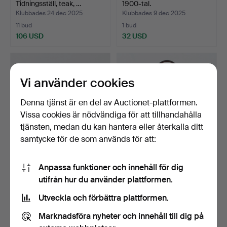
Tidningsställ, teak, …
1900-tal.
Klubbades 24 dec 2025
Klubbades 9 dec 2025
11 bud
1 bud
106 USD
32 USD
Vi använder cookies
Denna tjänst är en del av Auctionet-plattformen.
Vissa cookies är nödvändiga för att tillhandahålla
tjänsten, medan du kan hantera eller återkalla ditt
samtycke för de som används för att:
TÄNDVEDSKORG, 1900-
PARAPLYSTÄLL,
Anpassa funktioner och innehåll för dig
tal.
konstläder, Carlo, Made in
utifrån hur du använder plattformen.
S…
Klubbades 9 dec 2025
Klubbades 26 nov 2025
1 bud
10 bud
Utveckla och förbättra plattformen.
32 USD
80 USD
Marknadsföra nyheter och innehåll till dig på