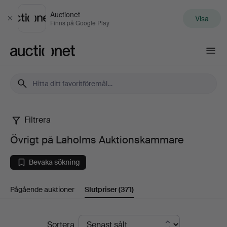
Auctionet
Visa
Stäng
Finns på Google Play
Auctionet.com
Filtrera
Övrigt
Övrigt på Laholms Auktionskammare
på
Bevaka sökning
Laholms
Pågående auktioner
Slutpriser
(371)
Auktionskammare
Slutpriser
Sortera