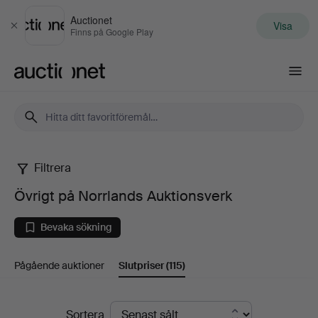
Auctionet
Visa
Stäng
Finns på Google Play
Auctionet.com
Filtrera
Övrigt
Övrigt på Norrlands Auktionsverk
på
Bevaka sökning
Norrlands
Pågående auktioner
Slutpriser
(115)
Auktionsverk
Slutpriser
Sortera