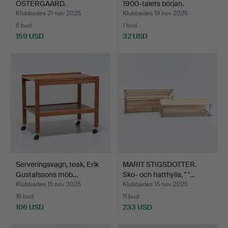
ÖSTERGAARD.
1900-talets början.
Klädhängare/h…
Klubbades 21 nov 2025
Klubbades 19 nov 2025
5 bud
1 bud
159 USD
32 USD
Serveringsvagn, teak, Erik
MARIT STIGSDOTTER.
Gustafssons möb…
Sko- och hatthylla, " "…
Klubbades 15 nov 2025
Klubbades 15 nov 2025
16 bud
11 bud
106 USD
233 USD