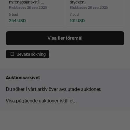
nyrenässans-stil, …
stycken.
Klubbades 26 sep 2025
Klubbades 26 sep 2025
5 bud
7 bud
254 USD
101 USD
Visa fler föremål
Bevaka sökning
Auktionsarkivet
Du söker i vårt arkiv över avslutade auktioner.
Visa pågående auktioner istället.