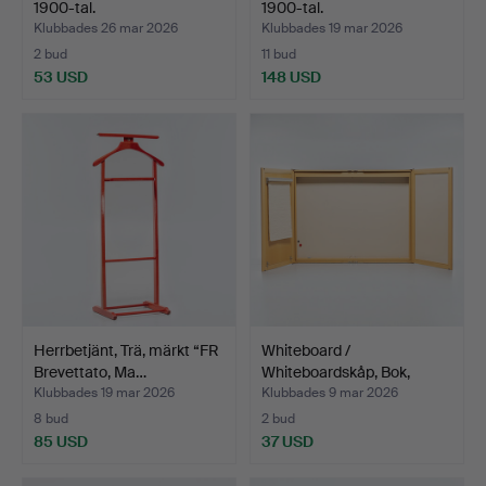
1900-tal.
1900-tal.
Klubbades 26 mar 2026
Klubbades 19 mar 2026
2 bud
11 bud
53 USD
148 USD
Herrbetjänt, Trä, märkt “FR
Whiteboard /
Brevettato, Ma…
Whiteboardskåp, Bok,
1900-tal.
Klubbades 19 mar 2026
Klubbades 9 mar 2026
8 bud
2 bud
85 USD
37 USD