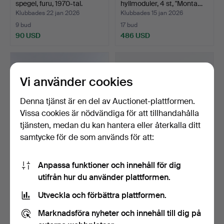
spegel, furu, 1970-tal.
hyllmoduler, 4 st, "Monta…
Klubbades 22 jan 2026
Klubbades 15 jan 2026
9 bud
17 bud
90 USD
486 USD
Vi använder cookies
Denna tjänst är en del av Auctionet-plattformen.
Vissa cookies är nödvändiga för att tillhandahålla
tjänsten, medan du kan hantera eller återkalla ditt
samtycke för de som används för att:
LACKDÖRRAR /
Snurrpall, Trä/Metall, 1900-
Anpassa funktioner och innehåll för dig
DEKORPANELER, ett par,
Tals.
utifrån hur du använder plattformen.
Japan,…
Klubbades 15 jan 2026
Klubbades 15 jan 2026
1 bud
3 bud
Utveckla och förbättra plattformen.
43 USD
59 USD
Marknadsföra nyheter och innehåll till dig på