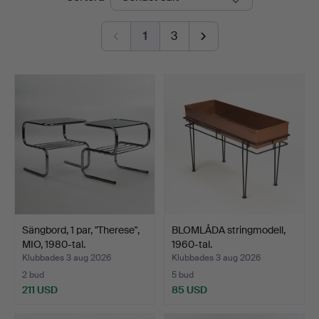
1
3
Sängbord, 1 par, "Therese",
BLOMLÅDA stringmodell,
MIO, 1980-tal.
1960-tal.
Klubbades 3 aug 2026
Klubbades 3 aug 2026
2 bud
5 bud
211 USD
85 USD