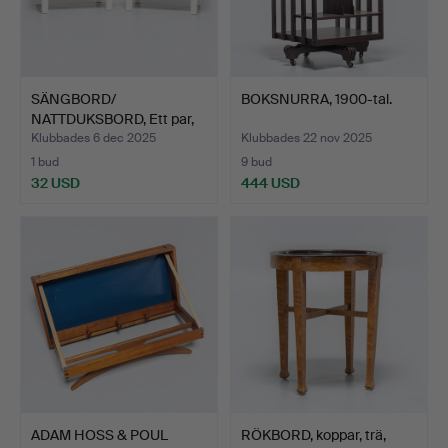
SÄNGBORD/
BOKSNURRA, 1900-tal.
NATTDUKSBORD, Ett par,
19-/2000-…
Klubbades 6 dec 2025
Klubbades 22 nov 2025
1 bud
9 bud
32 USD
444 USD
ADAM HOSS & POUL
RÖKBORD, koppar, trä,