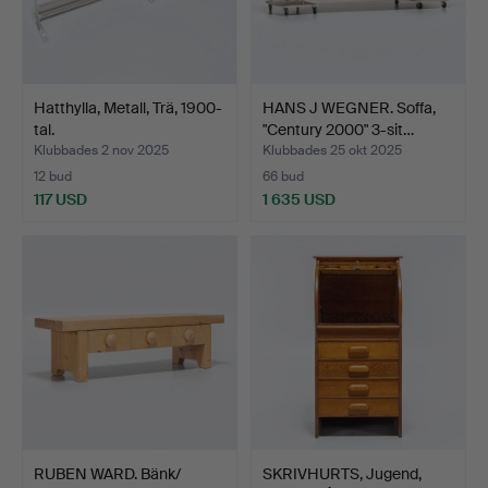
Hatthylla, Metall, Trä, 1900-
HANS J WEGNER. Soffa,
tal.
"Century 2000" 3-sit…
Klubbades 2 nov 2025
Klubbades 25 okt 2025
12 bud
66 bud
117 USD
1 635 USD
RUBEN WARD. Bänk/
SKRIVHURTS, Jugend,