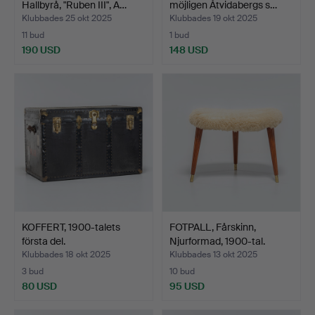
Hallbyrå, "Ruben III", A…
möjligen Åtvidabergs s…
Klubbades 25 okt 2025
Klubbades 19 okt 2025
11 bud
1 bud
190 USD
148 USD
KOFFERT, 1900-talets
FOTPALL, Fårskinn,
första del.
Njurformad, 1900-tal.
Klubbades 18 okt 2025
Klubbades 13 okt 2025
3 bud
10 bud
80 USD
95 USD