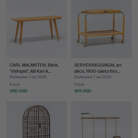
CARL MALMSTEN. Bänk,
SERVERINGSVAGN, art
"Visingsö", AB Karl A…
déco, 1900-talets förs…
Klubbades 7 okt 2025
Klubbades 7 okt 2025
8 bud
3 bud
296 USD
169 USD