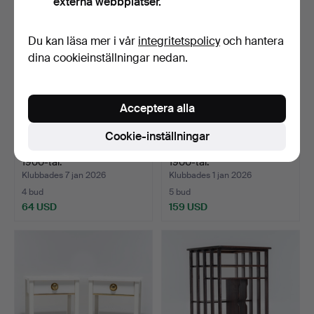
externa webbplatser.
Du kan läsa mer i vår
integritetspolicy
och hantera
dina cookieinställningar nedan.
Acceptera alla
Cookie-inställningar
HERRBETJÄNT, lackat trä,
TABURETT, rokoko-stil,
1900-tal.
1900-tal.
Klubbades 7 jan 2026
Klubbades 1 jan 2026
4 bud
5 bud
64 USD
159 USD