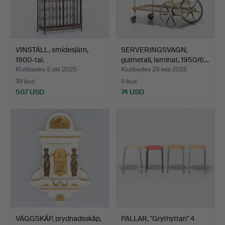
VINSTÄLL, smidesjärn,
SERVERINGSVAGN,
1900-tal.
gulmetall, laminat, 1950/6…
Klubbades 5 okt 2025
Klubbades 29 sep 2025
39 bud
9 bud
507 USD
74 USD
VÄGGSKÅP, prydnadsskåp,
PALLAR, "Grythyttan" 4