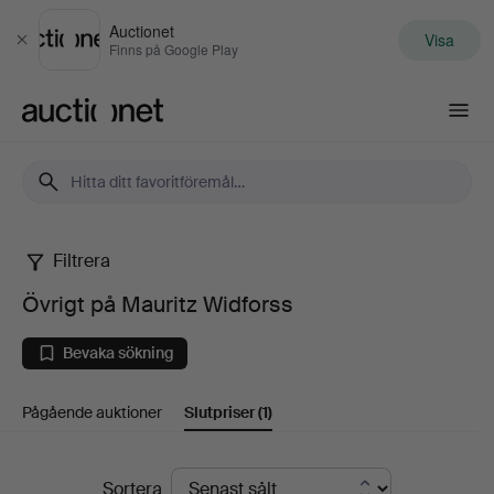
Auctionet
Visa
Stäng
Finns på Google Play
Auctionet.com
Filtrera
Övrigt
Övrigt på Mauritz Widforss
på
Bevaka sökning
Mauritz
Pågående auktioner
Slutpriser
(1)
Widforss
Slutpriser
Sortera