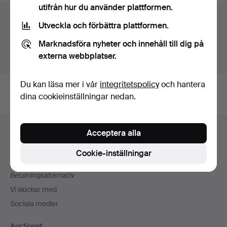
utifrån hur du använder plattformen.
Auktionsarkivet
Utveckla och förbättra plattformen.
Du söker i vårt arkiv över avslutade auktioner.
Marknadsföra nyheter och innehåll till dig på
externa webbplatser.
Visa pågående auktioner istället.
Du kan läsa mer i vår
integritetspolicy
och hantera
dina cookieinställningar nedan.
Sidfotsnavigation
Acceptera alla
Hjälp och kontakt
Kontakta support
Cookie-inställningar
Alla auktionshus
Betalningsalternativ
Vi skickar med
Sociala medier
Auctionet