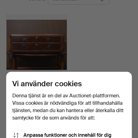
Vi använder cookies
"Gun & Drinks Cabinet",
Balindore.
Klubbades 4 mar 2026
Denna tjänst är en del av Auctionet-plattformen.
11 bud
Vissa cookies är nödvändiga för att tillhandahålla
2 417 USD
tjänsten, medan du kan hantera eller återkalla ditt
samtycke för de som används för att:
Bevaka sökning
Anpassa funktioner och innehåll för dig