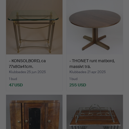
- KONSOLBORD, ca
- THONET runt matbord,
77x80x41cm.
massivt trä.
Klubbades 25 jun 2025
Klubbades 21 apr 2025
1 bud
1 bud
47 USD
255 USD