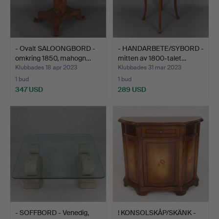
- Ovalt SALOONGBORD -
- HANDARBETE/SYBORD -
omkring 1850, mahogn…
mitten av 1800-talet…
Klubbades 18 apr 2023
Klubbades 31 mar 2023
1 bud
1 bud
347 USD
289 USD
- SOFFBORD - Venedig,
! KONSOLSKÅP/SKÄNK -