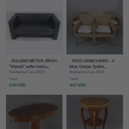
- ROLAND MEYER-BRÜH.
- PATIO ARMCHAIRS - 4
”Visavis” soffa med s…
bitar, Garpa, Tyskla…
Klubbades 7 aug 2023
Klubbades 6 jun 2023
1 bud
1 bud
520 USD
347 USD