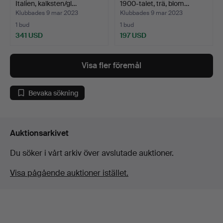
Italien, kalksten/gl…
1900-talet, trä, blom…
Klubbades 9 mar 2023
Klubbades 9 mar 2023
1 bud
1 bud
341 USD
197 USD
Visa fler föremål
Bevaka sökning
Auktionsarkivet
Du söker i vårt arkiv över avslutade auktioner.
Visa pågående auktioner istället.