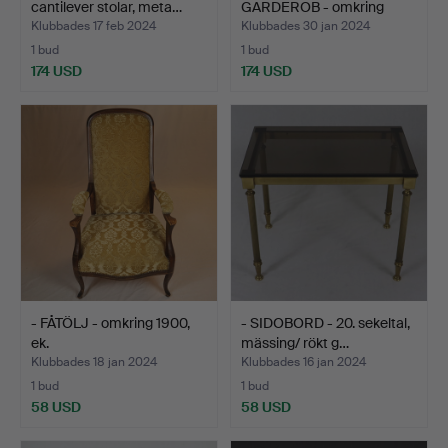
cantilever stolar, meta…
GARDEROB - omkring
1900, trä…
Klubbades 17 feb 2024
Klubbades 30 jan 2024
1 bud
1 bud
174 USD
174 USD
- FÅTÖLJ - omkring 1900,
- SIDOBORD - 20. sekeltal,
ek.
mässing/ rökt g…
Klubbades 18 jan 2024
Klubbades 16 jan 2024
1 bud
1 bud
58 USD
58 USD