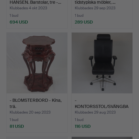
HANSEN. Barstolar, tre -…
tidstypiska möbler, …
Klubbades 4 okt 2023
Klubbades 29 sep 2023
1 bud
1 bud
694 USD
289 USD
- BLOMSTERBORD - Kina,
-
trä.
KONTORSSTOL/SVÄNGBA
R STOL PRO-TEC XXL - …
Klubbades 20 sep 2023
Klubbades 29 aug 2023
1 bud
1 bud
81 USD
116 USD