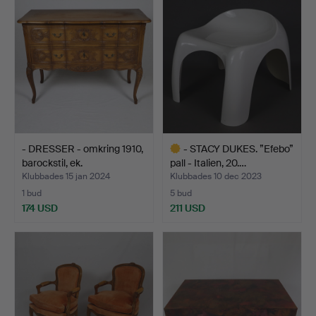
- DRESSER - omkring 1910,
- STACY DUKES. ”Efebo”
barockstil, ek.
pall - Italien, 20.…
Klubbades 15 jan 2024
Klubbades 10 dec 2023
1 bud
5 bud
174 USD
211 USD
Utvalt
föremål