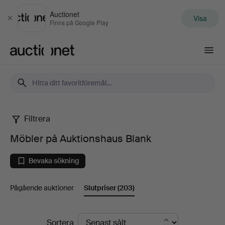
Auctionet
Visa
Stäng
Finns på Google Play
Auctionet.com
Filtrera
Möbler
Möbler på Auktionshaus Blank
på
Bevaka sökning
Auktionshaus
Pågående auktioner
Slutpriser
(203)
Blank
Slutpriser
Sortera