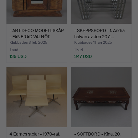
- ART DECO MODELLSKÅP
- SKEPPSBORD - 1. Andra
- FANERAD VALNÖT.
halvan av den 20 å…
Klubbades 3 feb 2025
Klubbades 11 jan 2025
1 bud
1 bud
139 USD
347 USD
4 Eames stolar - 1970-tal.
- SOFFBORD - Kina, 20.