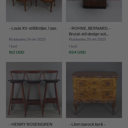
- Louis XV-stilfåtöljer, 1 par.
- ROHNE, BERNARD. -
Brutal-stil design sof…
Klubbades 24 okt 2023
Klubbades 20 okt 2023
1 bud
1 bud
162 USD
694 USD
- HENRY ROSENGREN
- Liten barock byrå -