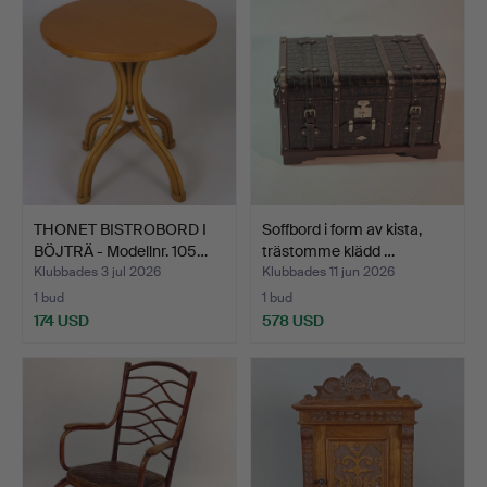
THONET BISTROBORD I
Soffbord i form av kista,
BÖJTRÄ - Modellnr. 105…
trästomme klädd …
Klubbades 3 jul 2026
Klubbades 11 jun 2026
1 bud
1 bud
174 USD
578 USD