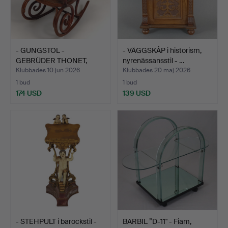
- GUNGSTOL -
- VÄGGSKÅP i historism,
GEBRÜDER THONET,
nyrenässansstil - …
omkring 1900…
Klubbades 10 jun 2026
Klubbades 20 maj 2026
1 bud
1 bud
174 USD
139 USD
- STEHPULT i barockstil -
BARBIL ”D-11" - Fiam,