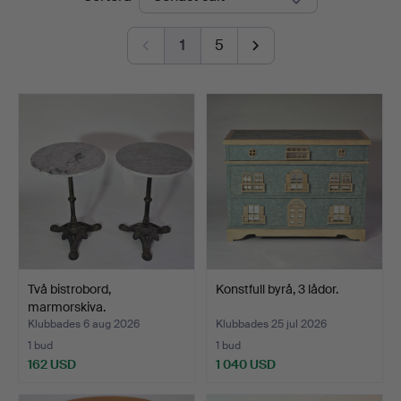
1
5
Två bistrobord,
Konstfull byrå, 3 lådor.
marmorskiva.
Klubbades 6 aug 2026
Klubbades 25 jul 2026
1 bud
1 bud
162 USD
1 040 USD