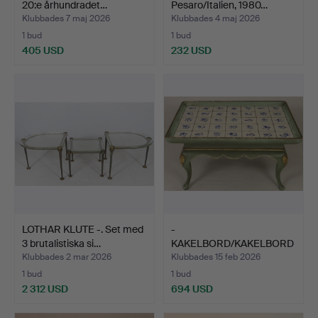
20:e århundradet…
Pesaro/Italien, 1980…
Klubbades 7 maj 2026
Klubbades 4 maj 2026
1 bud
1 bud
405 USD
232 USD
LOTHAR KLUTE -. Set med
-
3 brutalistiska si…
KAKELBORD/KAKELBORD
I SENGUSTAVIANSK STI…
Klubbades 2 mar 2026
Klubbades 15 feb 2026
1 bud
1 bud
2 312 USD
694 USD