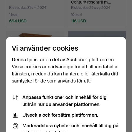
Century, rosenträ m…
Klubbades 31 okt 2024
Klubbades 29 aug 2024
1 bud
10 bud
694 USD
116 USD
Vi använder cookies
Denna tjänst är en del av Auctionet-plattformen.
Vissa cookies är nödvändiga för att tillhandahålla
tjänsten, medan du kan hantera eller återkalla ditt
samtycke för de som används för att:
Tvådelat helträskåp, 1800-
- CASTELLI FERRIERI,
Anpassa funktioner och innehåll för dig
tal med målade y…
ANNA. Componibili con…
utifrån hur du använder plattformen.
Klubbades 20 aug 2024
Klubbades 4 aug 2024
26 bud
3 bud
Utveckla och förbättra plattformen.
725 USD
99 USD
Marknadsföra nyheter och innehåll till dig på