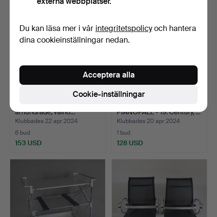
externa webbplatser.
Du kan läsa mer i vår
integritetspolicy
och hantera
dina cookieinställningar nedan.
Acceptera alla
Cookie-inställningar
- SIDOBORD - 2. Halv 19.
- LOUIS PHILIPPE
århundrade, valnö…
PIANOPALL - 19. Century, …
Klubbades 22 apr 2024
Klubbades 20 apr 2024
6 bud
1 bud
153 USD
128 USD