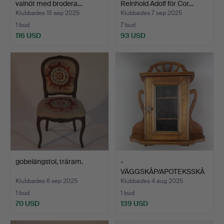
valnöt med brodera…
Reinhold Adolf för Cor…
Klubbades 15 sep 2025
Klubbades 7 sep 2025
1 bud
7 bud
116 USD
93 USD
gobelängstol, träram.
-
VÄGGSKÅP/APOTEKSSKÅ
P, omkring 1900, Art …
Klubbades 6 sep 2025
Klubbades 4 aug 2025
1 bud
1 bud
70 USD
139 USD