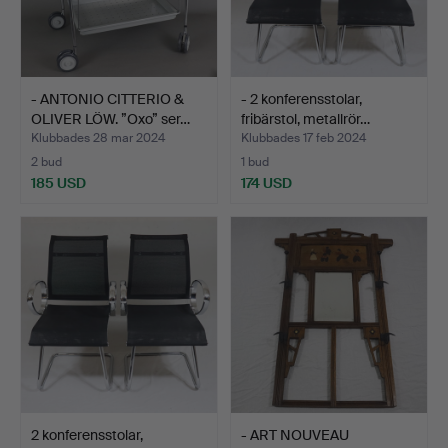
- ANTONIO CITTERIO &
- 2 konferensstolar,
OLIVER LÖW. ”Oxo” ser…
fribärstol, metallrör…
Klubbades 28 mar 2024
Klubbades 17 feb 2024
2 bud
1 bud
185 USD
174 USD
2 konferensstolar,
- ART NOUVEAU