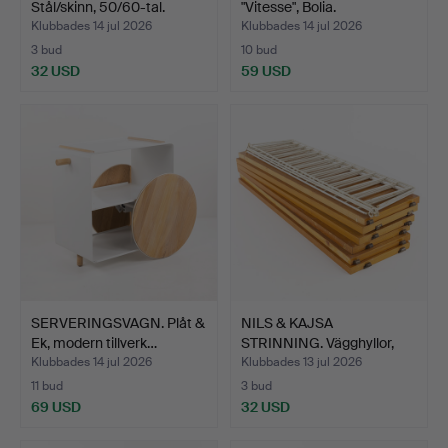
Stål/skinn, 50/60-tal.
"Vitesse", Bolia.
Klubbades 14 jul 2026
Klubbades 14 jul 2026
3 bud
10 bud
32 USD
59 USD
SERVERINGSVAGN. Plåt &
NILS & KAJSA
Ek, modern tillverk…
STRINNING. Vägghyllor,
"The L…
Klubbades 14 jul 2026
Klubbades 13 jul 2026
11 bud
3 bud
69 USD
32 USD