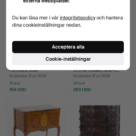
externa webbplatser.
Du kan läsa mer i vår
integritetspolicy
och hantera
dina cookieinställningar nedan.
Acceptera alla
Cookie-inställningar
BYRÅ. 9 lådor, Thomasville
SALONGSGRUPP. 3 delar,
Furniture, USA.
Emma-modell, 1900-t…
Klubbades 15 jul 2026
Klubbades 15 jul 2026
15 bud
24 bud
169 USD
283 USD