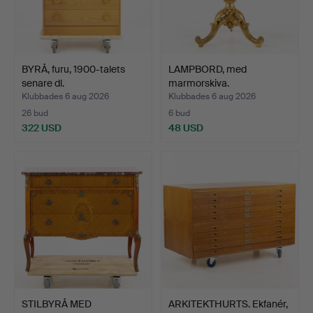
BYRÅ, furu, 1900-talets
LAMPBORD, med
senare dl.
marmorskiva.
Klubbades 6 aug 2026
Klubbades 6 aug 2026
26 bud
6 bud
322 USD
48 USD
STILBYRÅ MED
ARKITEKTHURTS. Ekfanér,