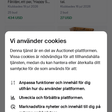
Fåtöljer, ett par, "Happy S…
tal.
Klubbades 19 jul 2026
Klubbades 16 jul 2026
25 bud
2 bud
434 USD
27 USD
Vi använder cookies
Denna tjänst är en del av Auctionet-plattformen.
Vissa cookies är nödvändiga för att tillhandahålla
tjänsten, medan du kan hantera eller återkalla ditt
samtycke för de som används för att:
NILS & KAJSA
BARSKÅP. Ek, barockstil,
Anpassa funktioner och innehåll för dig
STRINNING. Vägghylla,
1900-tal.
utifrån hur du använder plattformen.
"String…
Klubbades 16 jul 2026
Klubbades 15 jul 2026
4 bud
32 bud
Utveckla och förbättra plattformen.
59 USD
414 USD
Marknadsföra nyheter och innehåll till dig på