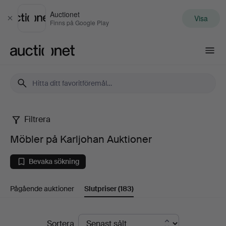
Auctionet
Visa
Stäng
Finns på Google Play
Auctionet.com
Filtrera
Möbler
Möbler på Karljohan Auktioner
på
Bevaka sökning
Karljohan
Pågående auktioner
Slutpriser
(183)
Auktioner
Slutpriser
Sortera