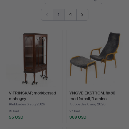
1
4
VITRINSKÅP, mörkbetsad
YNGVE EKSTRÖM. fåtölj
mahogny.
med fotpall, "Lamino…
Klubbades 6 aug 2026
Klubbades 6 aug 2026
15 bud
27 bud
95 USD
389 USD