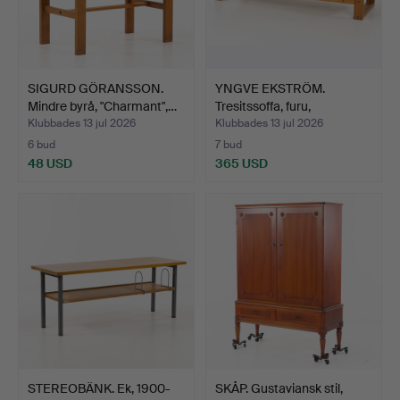
SIGURD GÖRANSSON.
YNGVE EKSTRÖM.
Mindre byrå, "Charmant",…
Tresitssoffa, furu,
Swedese…
Klubbades 13 jul 2026
Klubbades 13 jul 2026
6 bud
7 bud
48 USD
365 USD
STEREOBÄNK. Ek, 1900-
SKÅP. Gustaviansk stil,