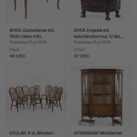
BYRÅ. Gustaviansk stil,
BYRÅ. Engelsk stil,
1900-talets mitt.
halvmåneformad, 12 låd…
Klubbades 15 jul 2026
Klubbades 15 jul 2026
5 bud
21 bud
48 USD
117 USD
STOLAR. 8 st, Windsor-
VITRINSKÅP. Mörkbetsat