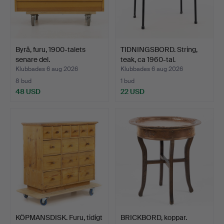
Byrå, furu, 1900-talets
TIDNINGSBORD. String,
senare del.
teak, ca 1960-tal.
Klubbades 6 aug 2026
Klubbades 6 aug 2026
8 bud
1 bud
48 USD
22 USD
KÖPMANSDISK. Furu, tidigt
BRICKBORD, koppar.