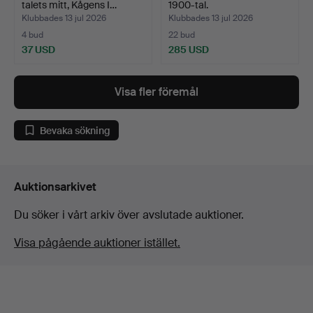
talets mitt, Kågens I…
1900-tal.
Klubbades 13 jul 2026
Klubbades 13 jul 2026
4 bud
22 bud
37 USD
285 USD
Visa fler föremål
Bevaka sökning
Auktionsarkivet
Du söker i vårt arkiv över avslutade auktioner.
Visa pågående auktioner istället.