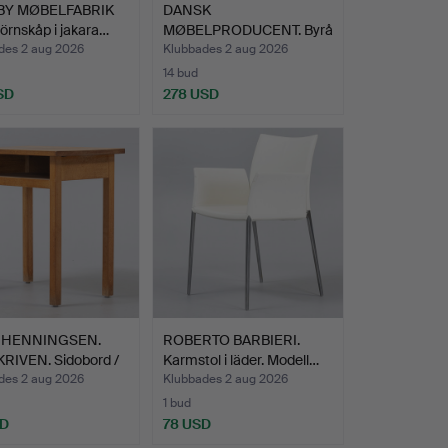
BY MØBELFABRIK
DANSK
hörnskåp i jakara…
MØBELPRODUCENT. Byrå
i teak med fem …
des 2 aug 2026
Klubbades 2 aug 2026
14 bud
SD
278 USD
Z HENNINGSEN.
ROBERTO BARBIERI.
KRIVEN. Sidobord /
Karmstol i läder. Modell…
des 2 aug 2026
Klubbades 2 aug 2026
1 bud
SD
78 USD