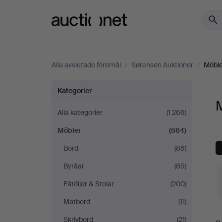
Auctionet.com
Alla avslutade föremål
/
Sørensen Auktioner
/
Möble
Möbler
Kategorier
på
Alla kategorier
(1 266)
Möbler
(664)
Sørensen
Bord
(86)
Auktioner
Byråar
(85)
Fåtöljer & Stolar
(200)
Matbord
(11)
S
Skrivbord
(21)