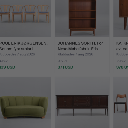
POUL ERIK JØRGENSEN.
JOHANNES SORTH. För
KAI K
Set om fyra stolar i …
Nexø Møbelfabrik. Fris…
av tea
Klubbades 7 aug 2026
Klubbades 7 aug 2026
Klubba
4 bud
9 bud
15 bud
139 USD
371 USD
378 U