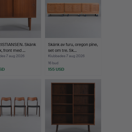
RISTIANSEN. Skänk
Skänk av furu, oregon pine,
k, front med …
set om tre. Sk…
des 7 aug 2026
Klubbades 7 aug 2026
16 bud
SD
155 USD