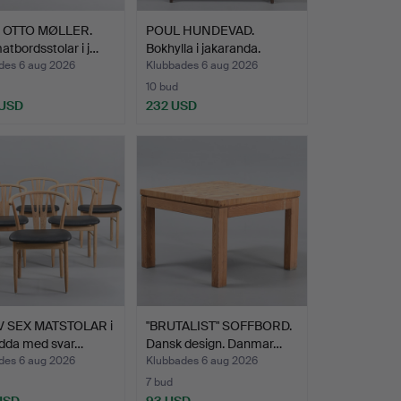
 OTTO MØLLER.
POUL HUNDEVAD.
atbordsstolar i j…
Bokhylla i jakaranda.
Danma…
des 6 aug 2026
Klubbades 6 aug 2026
10 bud
 USD
232 USD
V SEX MATSTOLAR i
"BRUTALIST" SOFFBORD.
ädda med svar…
Dansk design. Danmar…
des 6 aug 2026
Klubbades 6 aug 2026
7 bud
 USD
93 USD