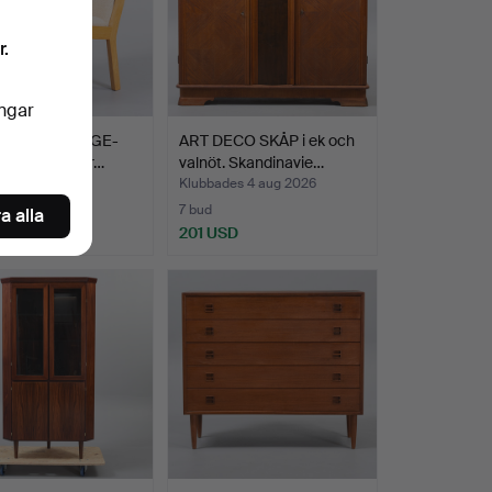
r.
ingar
 J WEGNER. GE-
ART DECO SKÅP i ek och
ölj i ek. Tillver…
valnöt. Skandinavie…
des 4 aug 2026
Klubbades 4 aug 2026
7 bud
a alla
USD
201 USD