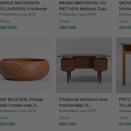
BØRGE MOGENSEN.
BRUNO MATHSSON. OG
SKOV
TILLSKRIVEN. Fristående
PIET HEIN Matbord, 'Sup…
Vitrin
sk…
Klubbades 2 aug 2026
Klubbades 2 aug 2026
Klubba
15 bud
15 bud
5 bud
584 USD
386 USD
139 U
KAY BOJESEN. Vintage
Fristående skrivbord i teak
FRIT
skål i massiv teak, D…
med barskåp. D…
TILLS
…
Klubbades 2 aug 2026
Klubbades 2 aug 2026
Klubba
9 bud
13 bud
2 bud
201 USD
495 USD
53 U