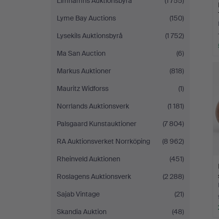
Limhamns Auktionsbyrå
(1 755)
Lyme Bay Auctions
(150)
Lysekils Auktionsbyrå
(1 752)
Ma San Auction
(6)
Markus Auktioner
(818)
Mauritz Widforss
(1)
Norrlands Auktionsverk
(1 181)
Palsgaard Kunstauktioner
(7 804)
RA Auktionsverket Norrköping
(8 962)
Rheinveld Auktionen
(451)
Roslagens Auktionsverk
(2 288)
Sajab Vintage
(21)
Skandia Auktion
(48)