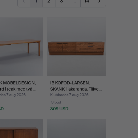
1
2
3
…
14
K MÖBELDESIGN,
IB KOFOD-LARSEN.
d i teak med två …
SKÄNK i jakaranda. Tillve…
des 7 aug 2026
Klubbades 7 aug 2026
13 bud
SD
309 USD