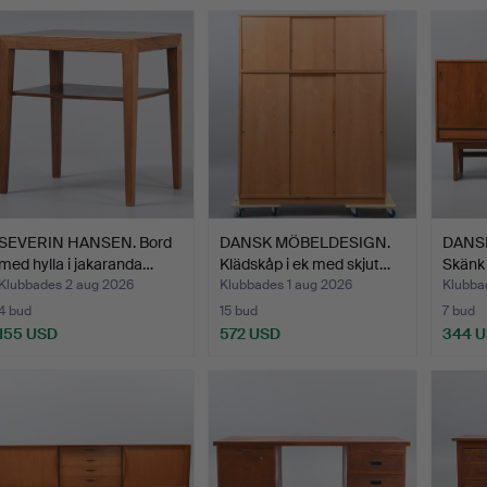
SEVERIN HANSEN. Bord
DANSK MÖBELDESIGN.
DANS
med hylla i jakaranda…
Klädskåp i ek med skjut…
Skänk 
Klubbades 2 aug 2026
Klubbades 1 aug 2026
Klubba
4 bud
15 bud
7 bud
155 USD
572 USD
344 