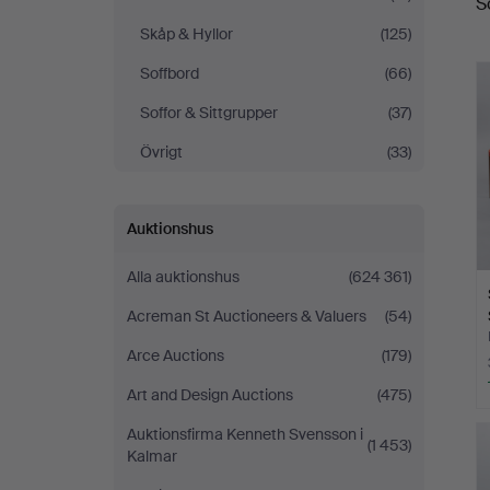
S
Skåp & Hyllor
(125)
Soffbord
(66)
Soffor & Sittgrupper
(37)
Övrigt
(33)
Auktionshus
Alla auktionshus
(624 361)
Acreman St Auctioneers & Valuers
(54)
Arce Auctions
(179)
Art and Design Auctions
(475)
Auktionsfirma Kenneth Svensson i
(1 453)
Kalmar