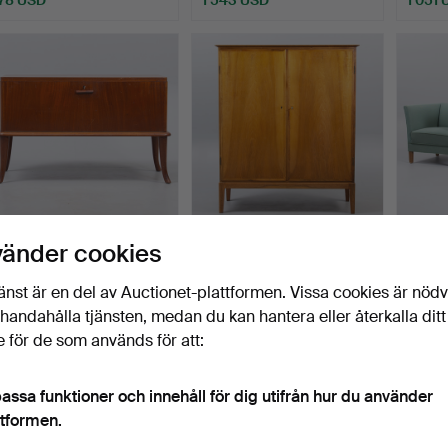
Låg skänk / barskåp i teak,
OLE WANSCHER. Fritz
KAJ G
vänder cookies
Danmark 1950-t…
Hansen. Skåpskåp
TILLSK
model…
ETT…
Klubbades 5 aug 2026
Klubbades 5 aug 2026
Klubba
änst är en del av Auctionet-plattformen. Vissa cookies är nöd
6 bud
27 bud
5 bud
illhandahålla tjänsten, medan du kan hantera eller återkalla ditt
70 USD
340 USD
494 
 för de som används för att:
assa funktioner och innehåll för dig utifrån hur du använder
ttformen.