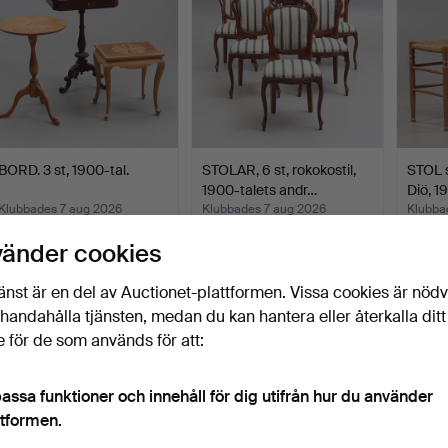
BORD. 3 st, 1900-tal.
STOLAR, 6 st, rokokostil,
STOL 
1900-talets andr…
Diö, 1
Klubbades 7 aug 2026
Klubbades 7 aug 2026
Klubba
5 bud
5 bud
11 bud
vänder cookies
48 USD
53 USD
79 US
änst är en del av Auctionet-plattformen. Vissa cookies är nöd
illhandahålla tjänsten, medan du kan hantera eller återkalla ditt
 för de som används för att:
assa funktioner och innehåll för dig utifrån hur du använder
ttformen.