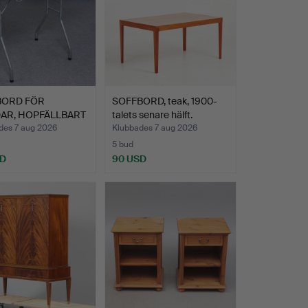
BORD FÖR
SOFFBORD, teak, 1900-
AR, HOPFÄLLBART
talets senare hälft.
HJUL.
des 7 aug 2026
Klubbades 7 aug 2026
5 bud
SD
90 USD