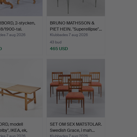
BORD, 2-stycken,
BRUNO MATHSSON &
 18/1900-tal.
PIET HEIN. "Superellipse"…
des 7 aug 2026
Klubbades 7 aug 2026
43 bud
D
465 USD
RD, modell
SET OM SEX MATSTOLAR.
lby", IKEA, ek,
Swedish Grace, i mah…
des 7 aug 2026
Klubbades 7 aug 2026