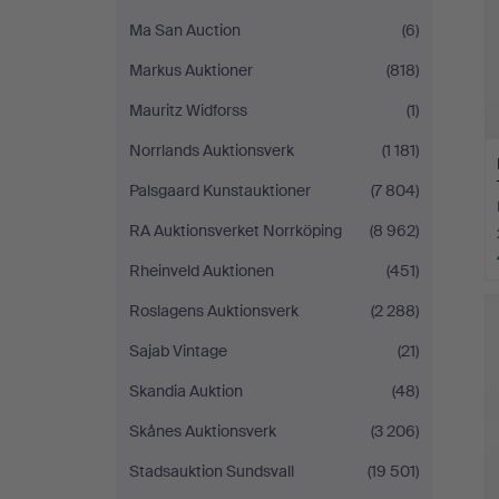
Ma San Auction
(6)
Markus Auktioner
(818)
Mauritz Widforss
(1)
Norrlands Auktionsverk
(1 181)
Palsgaard Kunstauktioner
(7 804)
RA Auktionsverket Norrköping
(8 962)
Rheinveld Auktionen
(451)
Roslagens Auktionsverk
(2 288)
Sajab Vintage
(21)
Skandia Auktion
(48)
Skånes Auktionsverk
(3 206)
Stadsauktion Sundsvall
(19 501)