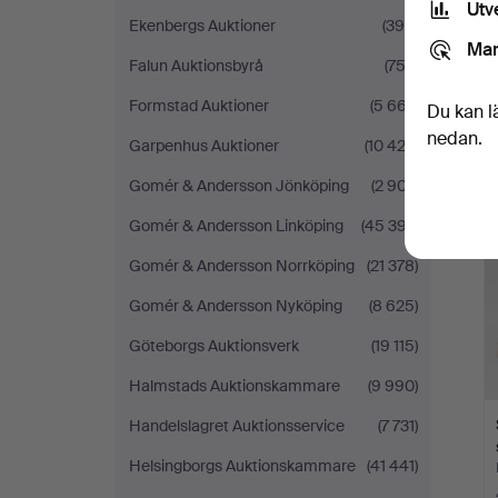
Utv
Ekenbergs Auktioner
(398)
Mar
Falun Auktionsbyrå
(752)
Formstad Auktioner
(5 667)
Du kan l
nedan.
Garpenhus Auktioner
(10 423)
Gomér & Andersson Jönköping
(2 907)
Gomér & Andersson Linköping
(45 397)
Gomér & Andersson Norrköping
(21 378)
Gomér & Andersson Nyköping
(8 625)
Göteborgs Auktionsverk
(19 115)
Halmstads Auktionskammare
(9 990)
Handelslagret Auktionsservice
(7 731)
Helsingborgs Auktionskammare
(41 441)