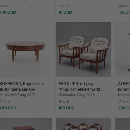
17 bud
3 bud
14 bud
700 USD
41 USD
106 U
SOFFBORD, Engelsk stil,
FÅTÖLJER, ett par,
ALBER
1900-talets senare…
"Andorra", etikettmärkt…
kontor
Klubbades 7 aug 2026
Klubbades 7 aug 2026
Klubba
21 bud
12 bud
10 bud
289 USD
169 USD
200 