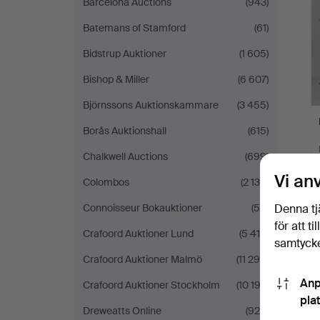
Barcelona Auctions
(943)
Batemans of Stamford
(61)
Bidstrup Auktioner
(1 605)
Bishop & Miller
(6 607)
Björnssons Auktionskammare
(3 455)
Borås Auktionshall
(615)
Chalkwell Auctions
(699)
Vi an
Colombos
(2 130)
Connoisseur Bokauktioner
(50)
Denna tj
för att t
Crafoord Auktioner Lund
(5 414)
samtycke
Crafoord Auktioner Malmö
(11 298)
Anp
Crafoord Auktioner Stockholm
(10 192)
pla
Dreweatts Online
(928)