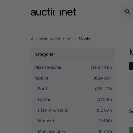
Auctionet.com
Alla avslutade föremål
/
Möbler
Möbler
Kategorier
Alla kategorier
(3 864 415)
Möbler
(624 361)
Bord
(136 423)
Byråar
(51 080)
S
Fåtöljer & Stolar
(192 091)
S
Matbord
(2 466)
Matsalsmöbler
(16 740)