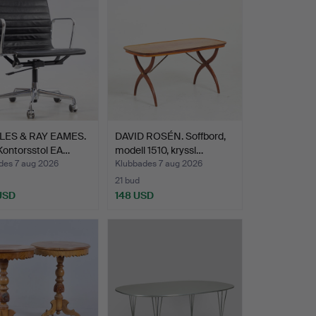
ES & RAY EAMES.
DAVID ROSÉN. Soffbord,
 Kontorsstol EA…
modell 1510, kryssl…
des 7 aug 2026
Klubbades 7 aug 2026
21 bud
 USD
148 USD