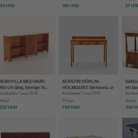
93 USD
186 USD
27 US
BOKHYLLA MED SKÅP,
KERSTIN HÖRLIN-
SÄNGB
190 cm lång, Sverige 19…
HOLMQUIST. Skrivbord, ur
ett pa
Tr…
Klubbades 7 aug 2026
Klubbades 7 aug 2026
Klubba
9 bud
37 bud
19 bud
337 USD
736 USD
390 