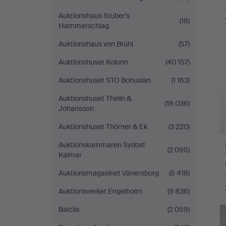
Auktionshaus Stuber's
(18)
Hammerschlag
Auktionshaus von Brühl
(57)
Auktionshuset Kolonn
(40 157)
Auktionshuset STO Bohuslän
(1 163)
Auktionshuset Thelin &
(18 036)
Johansson
Auktionshuset Thörner & Ek
(3 220)
Auktionskammaren Sydost
(2 095)
Kalmar
Auktionsmagasinet Vänersborg
(5 418)
Auktionsverket Engelholm
(9 836)
Balclis
(2 059)