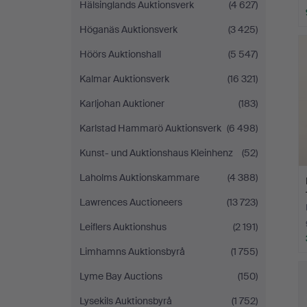
Hälsinglands Auktionsverk
(4 627)
Höganäs Auktionsverk
(3 425)
Höörs Auktionshall
(5 547)
Kalmar Auktionsverk
(16 321)
Karljohan Auktioner
(183)
Karlstad Hammarö Auktionsverk
(6 498)
Kunst- und Auktionshaus Kleinhenz
(52)
Laholms Auktionskammare
(4 388)
Lawrences Auctioneers
(13 723)
Leiflers Auktionshus
(2 191)
Limhamns Auktionsbyrå
(1 755)
Lyme Bay Auctions
(150)
Lysekils Auktionsbyrå
(1 752)