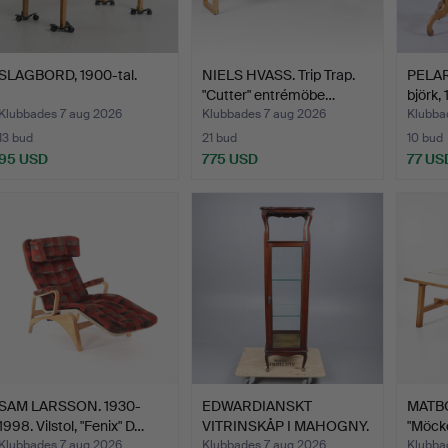
SLAGBORD, 1900-tal.
NIELS HVASS. Trip Trap.
PELAR
"Cutter" entrémöbe…
björk,
Klubbades 7 aug 2026
Klubbades 7 aug 2026
Klubba
13 bud
21 bud
10 bud
95 USD
775 USD
77 US
SAM LARSSON. 1930-
EDWARDIANSKT
MATBO
1998. Vilstol, "Fenix" D…
VITRINSKÅP I MAHOGNY.
"Möcke
bord…
Klubbades 7 aug 2026
Klubbades 7 aug 2026
Klubba