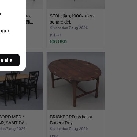
r.
ORD, nyrokoko,
STOL, järn, 1900-talets
alets andra hälf…
senare del.
des 7 aug 2026
Klubbades 7 aug 2026
ingar
15 bud
SD
106 USD
a alla
BORD MED 4
BRICKBORD, så kallat
R, SAMTIDA.
Butlers Tray.
des 7 aug 2026
Klubbades 7 aug 2026
1 bud