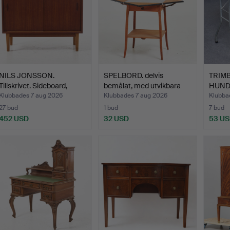
NILS JONSSON.
SPELBORD. delvis
TRIM
Tillskrivet. Sideboard,
bemålat, med utvikbara
HUND
teak…
sk…
MED 
Klubbades 7 aug 2026
Klubbades 7 aug 2026
Klubba
27 bud
1 bud
7 bud
452 USD
32 USD
53 U