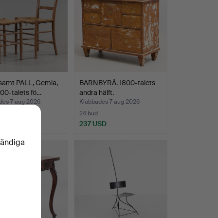
samt PALL, Gemla,
BARNBYRÅ. 1800-talets
900-talets fö…
andra hälft.
des 7 aug 2026
Klubbades 7 aug 2026
24 bud
D
237 USD
vändiga