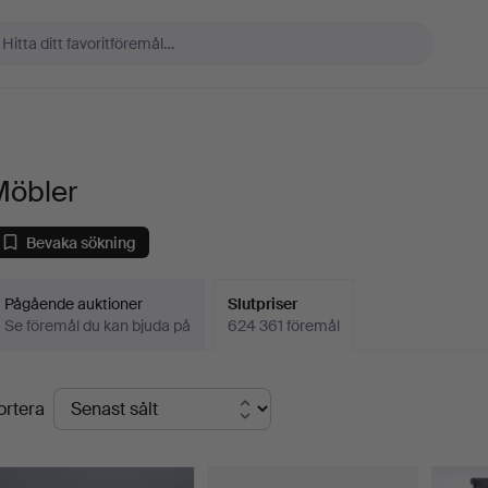
Möbler
Bevaka sökning
Pågående auktioner
Slutpriser
Se föremål du kan bjuda på
624 361 föremål
lutpriser
ortera