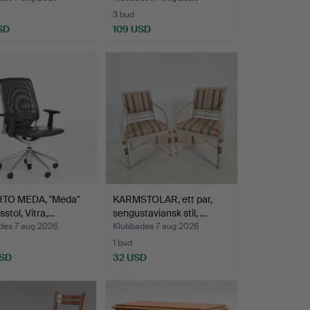
3 bud
SD
109 USD
TO MEDA, ''Meda''
KARMSTOLAR, ett par,
sstol, Vitra,…
sengustaviansk stil, …
des 7 aug 2026
Klubbades 7 aug 2026
1 bud
USD
32 USD