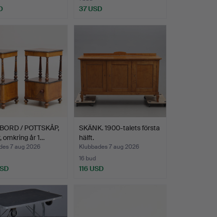
D
37 USD
ORD / POTTSKÅP,
SKÄNK. 1900-talets första
r, omkring år 1…
hälft.
des 7 aug 2026
Klubbades 7 aug 2026
16 bud
USD
116 USD