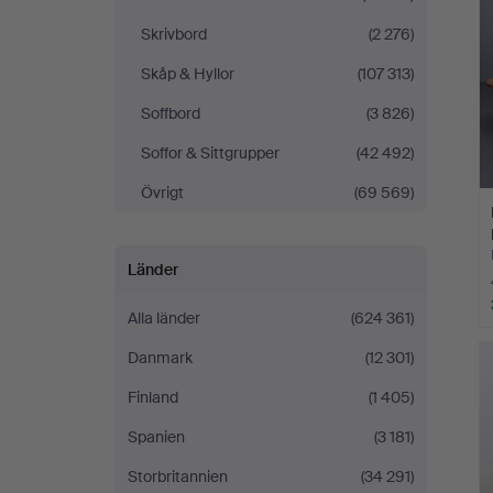
Skrivbord
(2 276)
Skåp & Hyllor
(107 313)
Soffbord
(3 826)
Soffor & Sittgrupper
(42 492)
Övrigt
(69 569)
Länder
Alla länder
(624 361)
Danmark
(12 301)
Finland
(1 405)
Spanien
(3 181)
Storbritannien
(34 291)