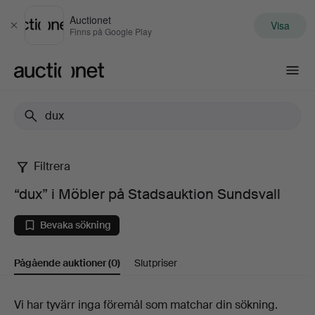
Auctionet
Visa
Stäng
Finns på Google Play
Auctionet.com
Filtrera
“dux”
“dux” i Möbler på Stadsauktion Sundsvall
i
Bevaka sökning
Möbler
Pågående auktioner
(0)
Slutpriser
på
Stadsauktion
Pågående
Vi har tyvärr inga föremål som matchar din sökning.