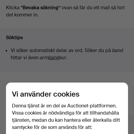
auktioner
Klicka
“Bevaka sökning”
ovan så får du ett mail så fort
Sundsvall
det kommer in.
Söktips
Vi söker automatiskt delar av ord. Söker du på
band
hittar vi även
arm
band
sur
.
Här är föremål från vårt arkiv som
Vi använder cookies
matchar din sökning
Denna tjänst är en del av Auctionet-plattformen.
Visa alla föremål
Vissa cookies är nödvändiga för att tillhandahålla
tjänsten, medan du kan hantera eller återkalla ditt
samtycke för de som används för att: