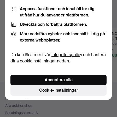
Anpassa funktioner och innehåll för dig
utifrån hur du använder plattformen.
Utveckla och förbättra plattformen.
Marknadsföra nyheter och innehåll till dig på
HÖRNSOFFA, modell
FÅTÖLJ med FOTPALL,
BRUNO
Playboy Zebra, Dux,
"Pernilla" Bruno Maths…
Fåtölj, 
externa webbplatser.
1960…
Dux.
Klubbades 29 jan 2017
Klubbades 20 dec 2020
Klubbade
43 bud
27 bud
15 bud
Du kan läsa mer i vår
integritetspolicy
och hantera
2 321 USD
1 024 USD
459 U
dina cookieinställningar nedan.
Acceptera alla
Sidfotsnavigation
Cookie-inställningar
Hjälp och kontakt
Kontakta support
Alla auktionshus
Betalningsalternativ