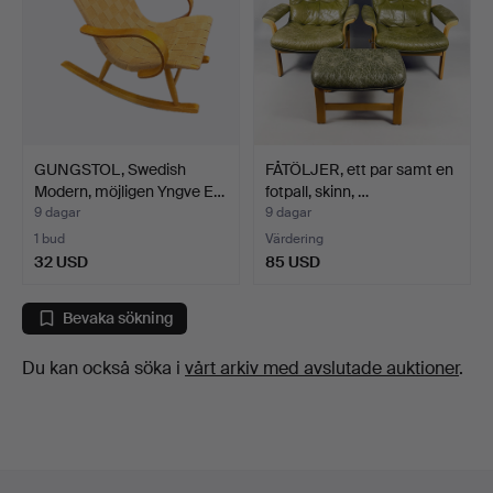
GUNGSTOL, Swedish
FÅTÖLJER, ett par samt en
Modern, möjligen Yngve E…
fotpall, skinn, …
9 dagar
9 dagar
1 bud
Värdering
32 USD
85 USD
Bevaka sökning
Du kan också söka i
vårt arkiv med avslutade auktioner
.
Sidfotsnavigation