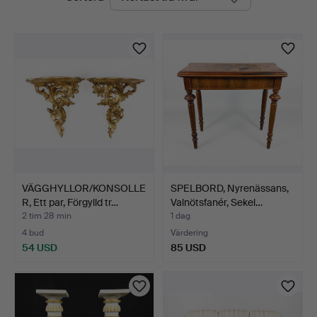
auktioner
VÄGGHYLLOR/KONSOLLE
SPELBORD, Nyrenässans,
R, Ett par, Förgylld tr…
Valnötsfanér, Sekel…
2 tim 28 min
1 dag
4 bud
Värdering
54 USD
85 USD