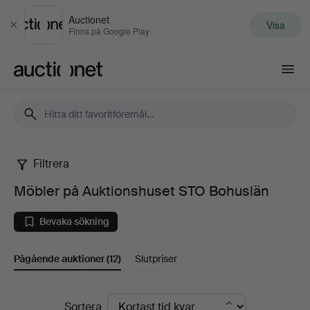
Auctionet
Visa
Stäng
Finns på Google Play
Auctionet.com
Filtrera
Möbler
Möbler på Auktionshuset STO Bohuslän
på
Bevaka sökning
Auktionshuset
Pågående auktioner
(12)
Slutpriser
STO
Bohuslän
Pågående
Sortera