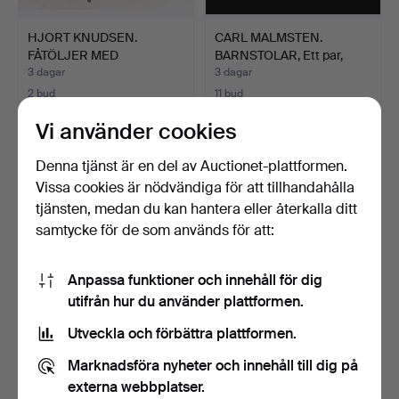
HJORT KNUDSEN.
CARL MALMSTEN.
FÅTÖLJER MED
BARNSTOLAR, Ett par,
FOTPALLAR, 2 s…
"Lilla…
3 dagar
3 dagar
2 bud
11 bud
37 USD
232 USD
Vi använder cookies
Denna tjänst är en del av Auctionet-plattformen.
Vissa cookies är nödvändiga för att tillhandahålla
tjänsten, medan du kan hantera eller återkalla ditt
samtycke för de som används för att:
Anpassa funktioner och innehåll för dig
utifrån hur du använder plattformen.
Utveckla och förbättra plattformen.
NATTDUKSBORD, ett par,
HALLMÖBLER, 3 delar,
AB Carlström & Co M…
kolonial-stil, John B…
Marknadsföra nyheter och innehåll till dig på
4 dagar
8 dagar
externa webbplatser.
2 bud
Värdering