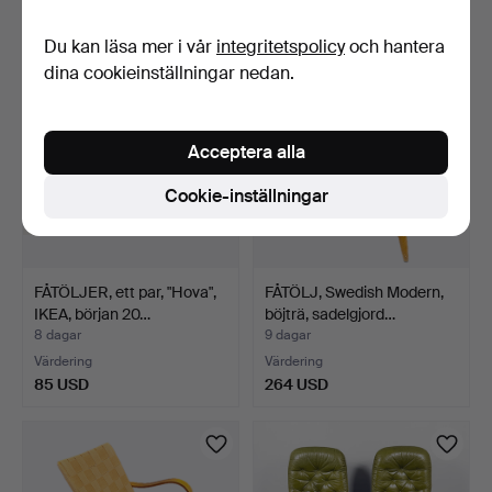
53 USD
159 USD
Du kan läsa mer i vår
integritetspolicy
och hantera
dina cookieinställningar nedan.
Acceptera alla
Cookie-inställningar
FÅTÖLJER, ett par, "Hova",
FÅTÖLJ, Swedish Modern,
IKEA, början 20…
böjträ, sadelgjord…
8 dagar
9 dagar
Värdering
Värdering
85 USD
264 USD