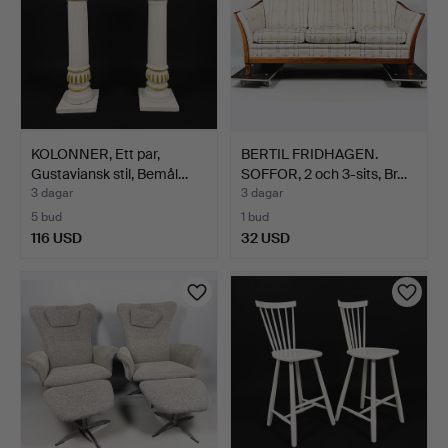
KOLONNER, Ett par,
BERTIL FRIDHAGEN.
Gustaviansk stil, Bemål…
SOFFOR, 2 och 3-sits, Br…
3 dagar
3 dagar
5 bud
1 bud
116 USD
32 USD