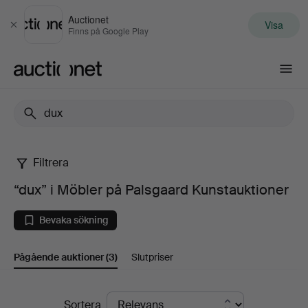
Auctionet
Visa
Stäng
Finns på Google Play
Auctionet.com
Filtrera
“dux”
“dux” i Möbler på Palsgaard Kunstauktioner
i
Bevaka sökning
Möbler
Pågående auktioner
(3)
Slutpriser
på
Palsgaard
Pågående
Sortera