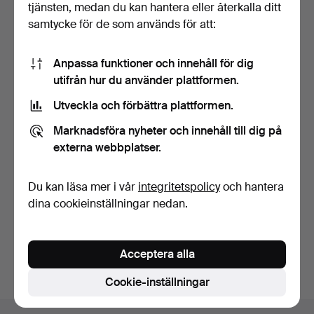
tjänsten, medan du kan hantera eller återkalla ditt
samtycke för de som används för att:
Anpassa funktioner och innehåll för dig
utifrån hur du använder plattformen.
Utveckla och förbättra plattformen.
BRUNO MATHSSON.
"Pernilla", soffa av formb…
Marknadsföra nyheter och innehåll till dig på
4 dagar
externa webbplatser.
1 bud
47 USD
Du kan läsa mer i vår
integritetspolicy
och hantera
dina cookieinställningar nedan.
Bevaka sökning
Du kan också söka i
vårt arkiv med avslutade auktioner
.
Acceptera alla
Cookie-inställningar
Sidfotsnavigation