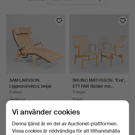
auktioner
Kunstauktioner
SAM LARSSON.
BRUNO MATHSSON. "Eva",
Liggestol/vilstol, beige
ETT PAR fåtöljer me…
Alca…
8 dagar
5 dagar
Värdering
9 bud
386 USD
524 USD
Vi använder cookies
Denna tjänst är en del av Auctionet-plattformen.
Vissa cookies är nödvändiga för att tillhandahålla