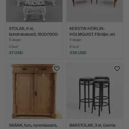
STOLAR, 6 st,
KERSTIN HÖRLIN-
bondrokokostil, 1800/1900-
HOLMQUIST. Fåtöljer, ett
ta…
pa…
5 dagar
4 dagar
2 bud
8 bud
37 USD
338 USD
SKÄNK, furu, nyrenässans,
BARSTOLAR, 3 st, Gemla