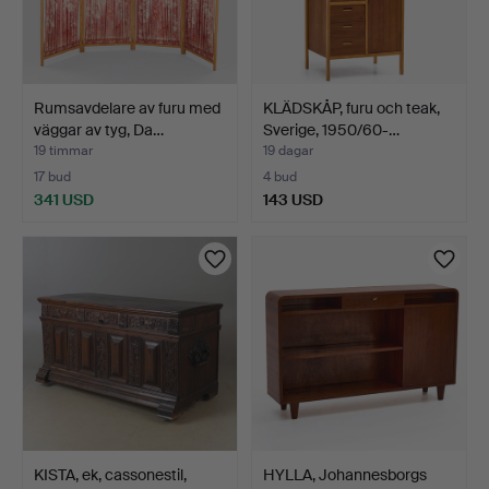
Rumsavdelare av furu med
KLÄDSKÅP, furu och teak,
väggar av tyg, Da…
Sverige, 1950/60-…
19 timmar
19 dagar
17 bud
4 bud
341 USD
143 USD
KISTA, ek, cassonestil,
HYLLA, Johannesborgs