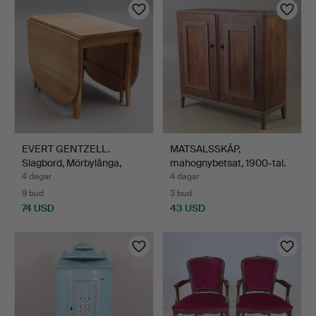
EVERT GENTZELL.
MATSALSSKÅP,
Slagbord, Mörbylånga,
mahognybetsat, 1900-tal.
stäm…
4 dagar
4 dagar
9 bud
3 bud
74 USD
43 USD