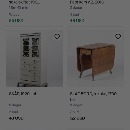
sekelskiftet 190…
Fabrikers AB, 2013.
1 tim 43 min
3 dagar
10 bud
4 bud
85 USD
48 USD
SKÅP, 1920-tal.
SLAGBORD, rokoko, 1700-
tal.
5 dagar
8 dagar
2 bud
7 bud
43 USD
127 USD