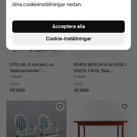
dina cookieinställningar nedan.
Acceptera alla
Cookie-inställningar
STOLAR, 4 stycken, s.k.
BORIS BERLIN & ALEKSEJ
"bellmansstolar", …
ISKOS. Fåtölj, "Bas…
2 dagar
2 dagar
5 bud
1 bud
211 USD
32 USD