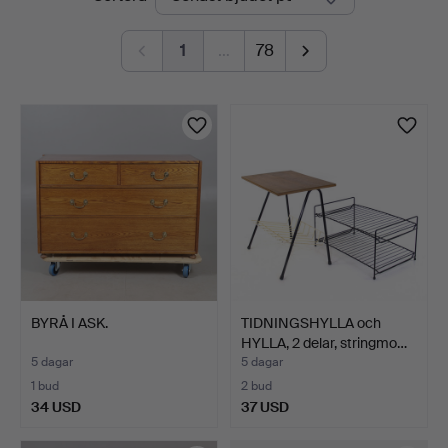
auktioner
1
…
78
BYRÅ I ASK.
TIDNINGSHYLLA och
HYLLA, 2 delar, stringmo…
5 dagar
5 dagar
1 bud
2 bud
34 USD
37 USD