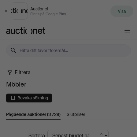
Auctionet
Visa
Stäng
Finns på Google Play
Auctionet.com
Filtrera
Möbler
Möbler
Bevaka sökning
Pågående auktioner
(3 729)
Slutpriser
Pågående
Sortera