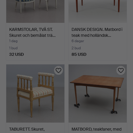
KARMSTOLAR, TVÅ ST.
DANSK DESIGN. Matbord i
Skuret och bemålat trä…
teak med holländsk…
1 dag
6 dagar
1 bud
2 bud
32 USD
85 USD
TABURETT. Skuret,
MATBORD, teakfaner, med