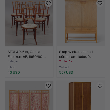
STOLAR, 6 st, Gemla
Skåp av ek, front med
Fabrikers AB, 1950/60-…
dörrar samt lådor, R…
5 dagar
2 min 51 s
3 bud
24 bud
43 USD
557 USD