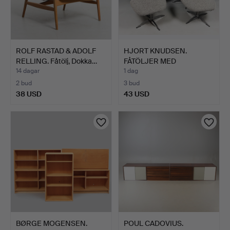
ROLF RASTAD & ADOLF
HJORT KNUDSEN.
RELLING. Fåtölj, Dokka…
FÅTÖLJER MED
FOTPALLAR, 2 s…
14 dagar
1 dag
2 bud
3 bud
38 USD
43 USD
BØRGE MOGENSEN.
POUL CADOVIUS.