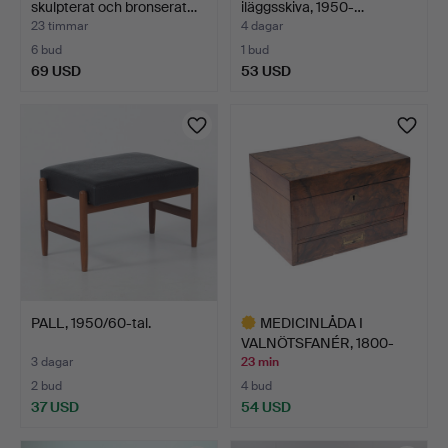
skulpterat och bronserat…
iläggsskiva, 1950-…
23 timmar
4 dagar
6 bud
1 bud
69 USD
53 USD
PALL, 1950/60-tal.
MEDICINLÅDA I
VALNÖTSFANÉR, 1800-
TAL.
3 dagar
23 min
2 bud
4 bud
37 USD
54 USD
Utvalt