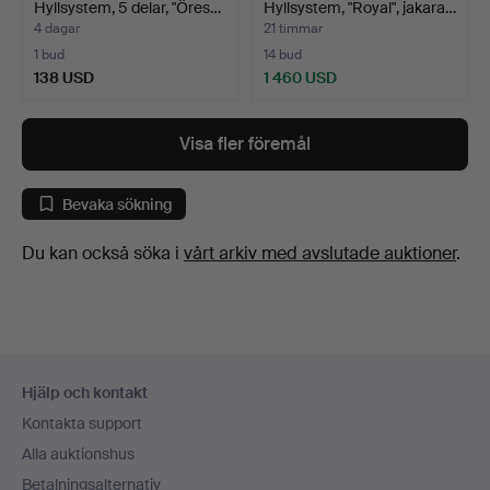
Hyllsystem, 5 delar, "Öres…
Hyllsystem, "Royal", jakara…
4 dagar
21 timmar
1 bud
14 bud
138 USD
1 460 USD
Visa fler föremål
Bevaka sökning
Du kan också söka i
vårt arkiv med avslutade auktioner
.
Sidfotsnavigation
Hjälp och kontakt
Kontakta support
Alla auktionshus
Betalningsalternativ