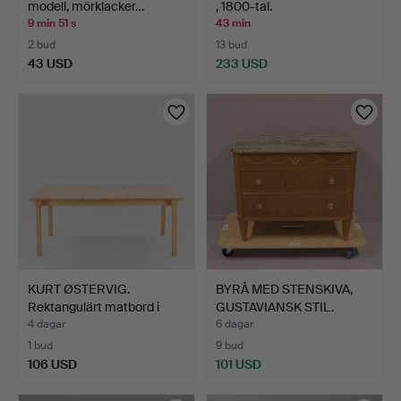
modell, mörklacker…
, 1800-tal.
9 min 51 s
43 min
2 bud
13 bud
43 USD
233 USD
KURT ØSTERVIG.
BYRÅ MED STENSKIVA,
Rektangulärt matbord i
GUSTAVIANSK STIL.
mass…
4 dagar
6 dagar
1 bud
9 bud
106 USD
101 USD