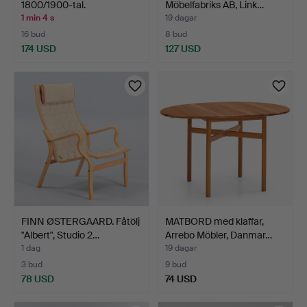
1800/1900-tal.
Möbelfabriks AB, Link…
1 min 4 s
19 dagar
16 bud
8 bud
174 USD
127 USD
FINN ØSTERGAARD. Fåtölj
MATBORD med klaffar,
"Albert", Studio 2…
Arrebo Möbler, Danmar…
1 dag
19 dagar
3 bud
9 bud
78 USD
74 USD