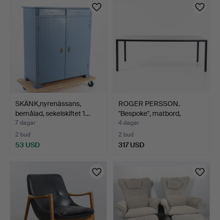
SKÄNK,nyrenässans,
ROGER PERSSON.
bemålad, sekelskiftet 1…
"Bespoke", matbord,
Swedese…
7 dagar
4 dagar
2 bud
2 bud
53 USD
317 USD