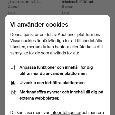
, 1 par, rokoko-stil, 1…
rokokostil. 1900-tal.
2 dagar
11 dagar
1 bud
1 bud
32 USD
32 USD
Vi använder cookies
Denna tjänst är en del av Auctionet-plattformen.
Vissa cookies är nödvändiga för att tillhandahålla
tjänsten, medan du kan hantera eller återkalla ditt
samtycke för de som används för att:
Anpassa funktioner och innehåll för dig
utifrån hur du använder plattformen.
Utveckla och förbättra plattformen.
CARL MALMSTEN. Fåtölj,
KARMSTOL,
"Rundrygg", O.H. Sj…
skinn/lädersits, Ek, 1900-
Marknadsföra nyheter och innehåll till dig på
talets…
8 dagar
1 tim 13 min
externa webbplatser.
8 bud
4 bud
53 USD
85 USD
Du kan läsa mer i vår
integritetspolicy
och hantera