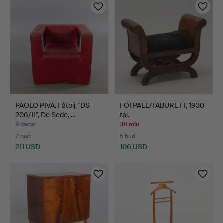
PAOLO PIVA. Fåtölj, "DS-
FOTPALL/TABURETT, 1930-
206/11", De Sede, …
tal.
9 dagar
38 min
2 bud
5 bud
211 USD
106 USD