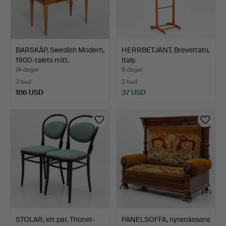
BARSKÅP, Swedish Modern,
HERRBETJÄNT, Brevettato,
1900-talets mitt.
Italy.
14 dagar
6 dagar
3 bud
2 bud
106 USD
37 USD
STOLAR, ett par, Thonet-
PANELSOFFA, nyrenässans