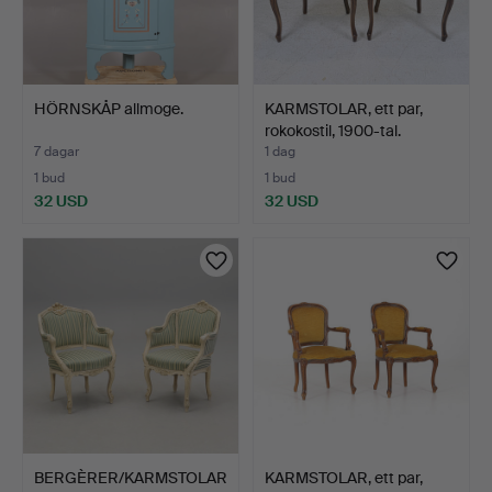
HÖRNSKÅP allmoge.
KARMSTOLAR, ett par,
rokokostil, 1900-tal.
7 dagar
1 dag
1 bud
1 bud
32 USD
32 USD
BERGÈRER/KARMSTOLAR
KARMSTOLAR, ett par,