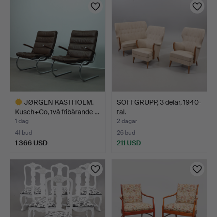
föremål
JØRGEN KASTHOLM.
SOFFGRUPP, 3 delar, 1940-
Kusch+Co, två fribärande …
tal.
1 dag
2 dagar
41 bud
26 bud
1 366 USD
211 USD
Utvalt
föremål