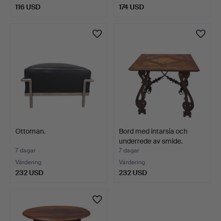
116 USD
174 USD
Ottoman.
Bord med intarsia och
underrede av smide.
7 dagar
7 dagar
Värdering
Värdering
232 USD
232 USD