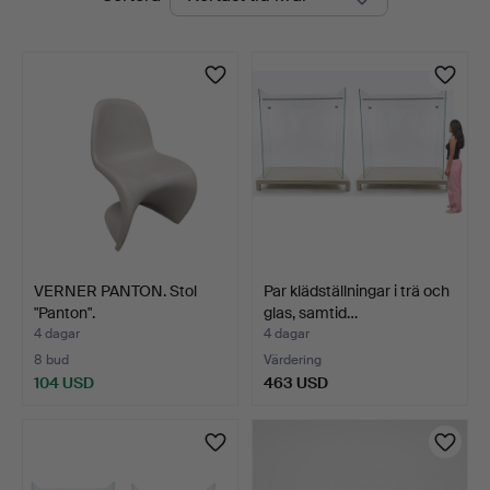
auktioner
VERNER PANTON. Stol
Par klädställningar i trä och
"Panton".
glas, samtid…
4 dagar
4 dagar
8 bud
Värdering
104 USD
463 USD