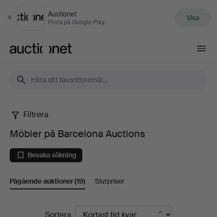
Auctionet
Visa
Stäng
Finns på Google Play
Auctionet.com
Filtrera
Möbler
Möbler på Barcelona Auctions
på
Bevaka sökning
Barcelona
Pågående auktioner
(19)
Slutpriser
Auctions
Pågående
Sortera