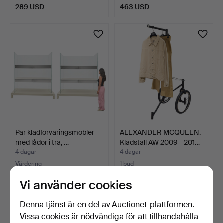
289 USD
463 USD
Par klädförvaringsmöbler
ALEXANDER MCQUEEN.
med lådor i trä, …
Klädställ AW 2009 - 201…
4 dagar
4 dagar
Värdering
1 bud
578 USD
35 USD
Vi använder cookies
Denna tjänst är en del av Auctionet-plattformen.
Vissa cookies är nödvändiga för att tillhandahålla