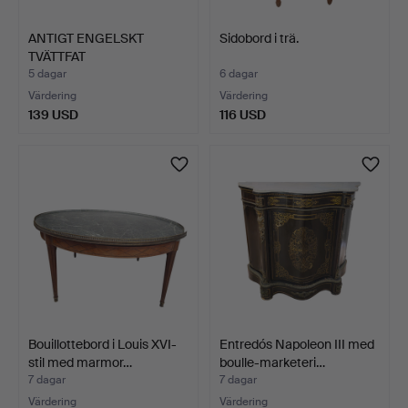
ANTIGT ENGELSKT
Sidobord i trä.
TVÄTTFAT
JOHNSON&BROS. POR…
5 dagar
6 dagar
Värdering
Värdering
139 USD
116 USD
Bouillottebord i Louis XVI-
Entredós Napoleon III med
stil med marmor…
boulle-marketeri…
7 dagar
7 dagar
Värdering
Värdering