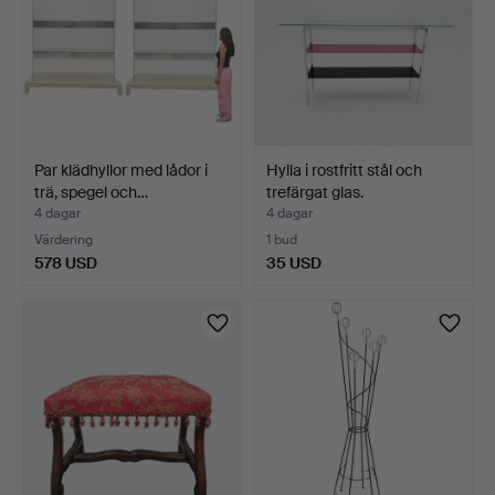
Par klädhyllor med lådor i
Hylla i rostfritt stål och
trä, spegel och…
trefärgat glas.
4 dagar
4 dagar
Värdering
1 bud
578 USD
35 USD