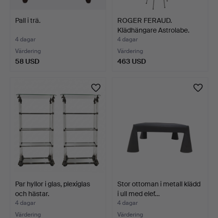
Pall i trä.
ROGER FERAUD.
Klädhängare Astrolabe.
4 dagar
4 dagar
Värdering
Värdering
58 USD
463 USD
Par hyllor i glas, plexiglas
Stor ottoman i metall klädd
och hästar.
i ull med elef…
4 dagar
4 dagar
Värdering
Värdering