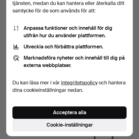
tjänsten, medan du kan hantera eller återkalla ditt
samtycke för de som används för att:
Anpassa funktioner och innehåll för dig
utifrån hur du använder plattformen.
Utveckla och förbättra plattformen.
"Rump"-pall.
Par pallar i svart konstläder.
Marknadsföra nyheter och innehåll till dig på
4 dagar
4 dagar
externa webbplatser.
1 bud
Värdering
35 USD
139 USD
Du kan läsa mer i vår
integritetspolicy
och hantera
dina cookieinställningar nedan.
Acceptera alla
Cookie-inställningar