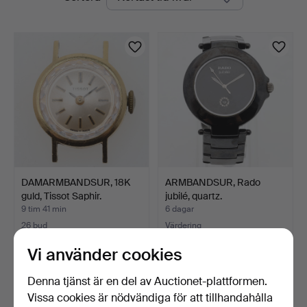
auktioner
DAMARMBANDSUR, 18K
ARMBANDSUR, Rado
guld, Tissot Saphir.
jubilé, quartz.
9 tim 41 min
6 dagar
26 bud
Värdering
320 USD
159 USD
Vi använder cookies
Denna tjänst är en del av Auctionet-plattformen.
Vissa cookies är nödvändiga för att tillhandahålla