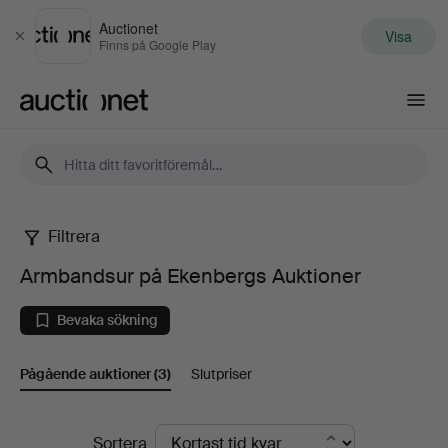
Auctionet
Visa
Stäng
Finns på Google Play
Auctionet.com
Filtrera
Armbandsur
Armbandsur på Ekenbergs Auktioner
på
Bevaka sökning
Ekenbergs
Pågående auktioner
(3)
Slutpriser
Auktioner
Pågående
Sortera