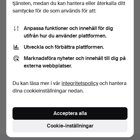
tjänsten, medan du kan hantera eller återkalla ditt
samtycke för de som används för att:
Anpassa funktioner och innehåll för dig
utifrån hur du använder plattformen.
Utveckla och förbättra plattformen.
DAMARMBANDSUR,
Candino, rostfritt stål, qu…
Marknadsföra nyheter och innehåll till dig på
6 dagar
externa webbplatser.
Värdering
85 USD
Du kan läsa mer i vår
integritetspolicy
och hantera
dina cookieinställningar nedan.
Bevaka sökning
Du kan också söka i
vårt arkiv med avslutade auktioner
.
Acceptera alla
Cookie-inställningar
Sidfotsnavigation