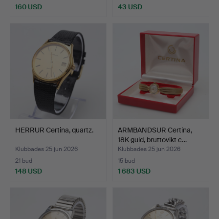
160 USD
43 USD
HERRUR Certina, quartz.
ARMBANDSUR Certina,
18K guld, bruttovikt c…
Klubbades 25 jun 2026
Klubbades 25 jun 2026
21 bud
15 bud
148 USD
1 683 USD