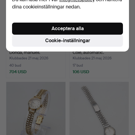
dina cookieinställningar nedan.
Acceptera alla
Cookie-inställningar
ARMBANDSUR 18K,guld,
ARMBANDSUR Kenneth
Donda, manuell.
Cole, automatic.
Klubbades 21 maj 2026
Klubbades 21 maj 2026
40 bud
17 bud
704 USD
106 USD