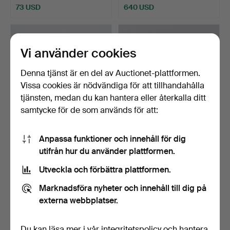
73 USD
640 USD
Utvalt
föremål
Vi använder cookies
Denna tjänst är en del av Auctionet-plattformen.
Vissa cookies är nödvändiga för att tillhandahålla
tjänsten, medan du kan hantera eller återkalla ditt
samtycke för de som används för att:
ARMBANDSUR Certina,
UR, 18K, guld, bruttovikt ca
Anpassa funktioner och innehåll för dig
Automatic, T + C, Town…
7,8 gram.
utifrån hur du använder plattformen.
Klubbades 11 jun 2026
Klubbades 3 jun 2026
Utveckla och förbättra plattformen.
8 bud
15 bud
69 USD
285 USD
Marknadsföra nyheter och innehåll till dig på
externa webbplatser.
Du kan läsa mer i vår
integritetspolicy
och hantera