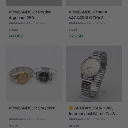
ARMBANDSUR Certina
ARMBANDSUR samt
Argonaut 280.
VÄCKARKLOCKA 3
stycken.
Klubbades 19 jun 2026
Klubbades 19 jun 2026
11 bud
1 bud
141 USD
32 USD
ARMBANDSUR 2 stycken.
ARMBANDSUR, IWC,
International Watch Co, S…
Klubbades 13 jun 2026
Klubbades 12 jun 2026
9 bud
14 bud