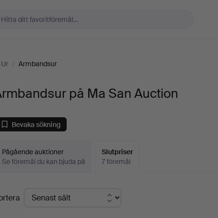
 Ur
/
Armbandsur
Armbandsur på Ma San Auction
Bevaka sökning
Pågående auktioner
Slutpriser
Se föremål du kan bjuda på
7 föremål
lutpriser
ortera