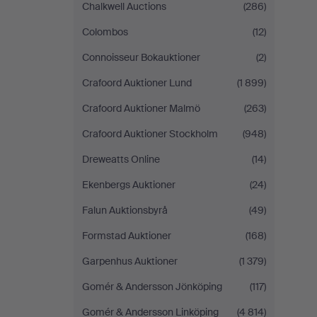
Chalkwell Auctions
(286)
Colombos
(12)
Connoisseur Bokauktioner
(2)
Crafoord Auktioner Lund
(1 899)
Crafoord Auktioner Malmö
(263)
Crafoord Auktioner Stockholm
(948)
Dreweatts Online
(14)
Ekenbergs Auktioner
(24)
Falun Auktionsbyrå
(49)
Formstad Auktioner
(168)
Garpenhus Auktioner
(1 379)
Gomér & Andersson Jönköping
(117)
Gomér & Andersson Linköping
(4 814)