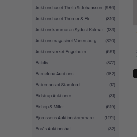
Auktionshuset Thelin & Johansson
(986)
Auktionshuset Thörner & Ek
(810)
Auktionskammaren Sydost Kalmar
(133)
Auktionsmagasinet Vänersborg
(320)
Auktionsverket Engelholm
(561)
Balclis
(377)
Ut
f
Barcelona Auctions
(182)
Batemans of Stamford
(17)
Bidstrup Auktioner
(31)
Bishop & Miller
(519)
Björnssons Auktionskammare
(1 174)
Borås Auktionshall
(32)