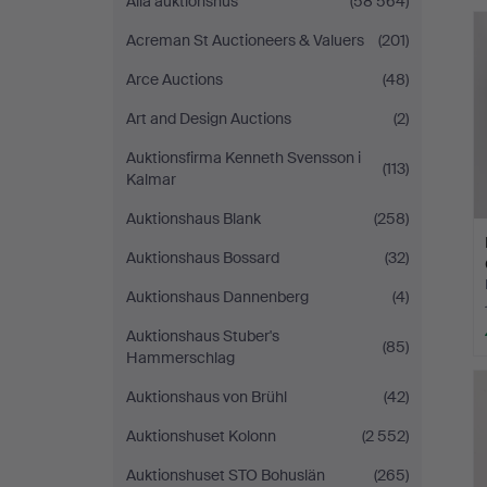
Alla auktionshus
(58 564)
Acreman St Auctioneers & Valuers
(201)
Arce Auctions
(48)
Art and Design Auctions
(2)
Auktionsfirma Kenneth Svensson i
(113)
Kalmar
Auktionshaus Blank
(258)
Auktionshaus Bossard
(32)
Auktionshaus Dannenberg
(4)
Auktionshaus Stuber's
(85)
Hammerschlag
Auktionshaus von Brühl
(42)
Auktionshuset Kolonn
(2 552)
Auktionshuset STO Bohuslän
(265)