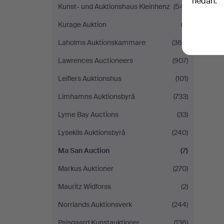
nedan.
Kunst- und Auktionshaus Kleinhenz
(541)
Kurage Auktion
(2)
Laholms Auktionskammare
(365)
Lawrences Auctioneers
(907)
Leiflers Auktionshus
(101)
Limhamns Auktionsbyrå
(733)
Lyme Bay Auctions
(33)
Lysekils Auktionsbyrå
(240)
Ma San Auction
(7)
Markus Auktioner
(270)
Mauritz Widforss
(2)
Norrlands Auktionsverk
(244)
Palsgaard Kunstauktioner
(136)