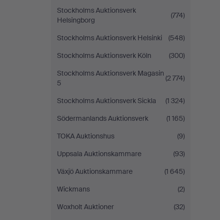
Stockholms Auktionsverk
(774)
Helsingborg
Stockholms Auktionsverk Helsinki
(548)
Stockholms Auktionsverk Köln
(300)
Stockholms Auktionsverk Magasin
(2 774)
5
Stockholms Auktionsverk Sickla
(1 324)
Södermanlands Auktionsverk
(1 165)
TOKA Auktionshus
(9)
Uppsala Auktionskammare
(93)
Växjö Auktionskammare
(1 645)
Wickmans
(2)
Woxholt Auktioner
(32)