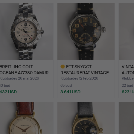
BREITLING COLT
ETT SNYGGT
VINT
OCEANE A77380 DAMUR
RESTAURERAT VINTAGE
AUTO
KVARTS …
MILITÄRT RO…
ARMB
Klubbades 26 maj 2026
Klubbades 12 feb 2026
Klubba
10 bud
65 bud
22 bud
432 USD
3 641 USD
623 
Utvalt
föremål