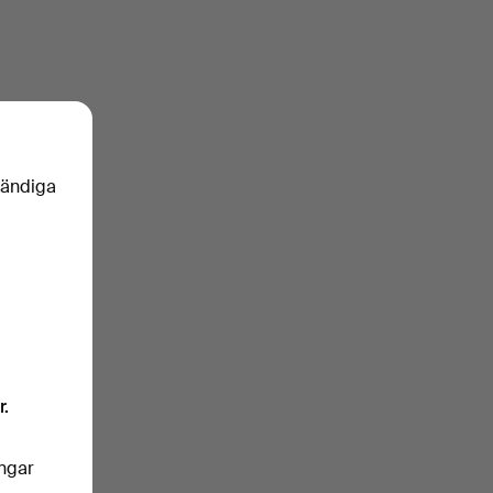
vändiga
r.
ingar