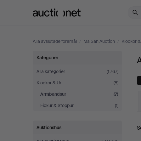
Auctionet.com
Alla avslutade föremål
/
Ma San Auction
/
Klockor &
Armbandsur
Kategorier
på
Alla kategorier
(1 767)
Klockor & Ur
(8)
Ma
Armbandsur
(7)
San
Fickur & Stoppur
(1)
Auction
S
Auktionshus
S