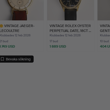
VINTAGE JAEGER-
VINTAGE ROLEX OYSTER
VINT
LECOULTRE
PERPETUAL DATE, 18CT …
GENT
HERRARMBANDSUR 18…
AUTO
Klubbades 12 feb 2026
Klubbades 12 feb 2026
Klubba
21 bud
17 bud
10 bud
1 749 USD
1 889 USD
404 
valt
öremål
Bevaka sökning