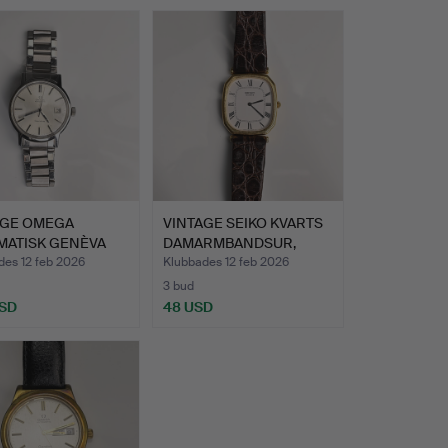
AGE OMEGA
VINTAGE SEIKO KVARTS
MATISK GENÈVA
DAMARMBANDSUR,
ANDSUR…
CIRKA …
des 12 feb 2026
Klubbades 12 feb 2026
3 bud
USD
48 USD