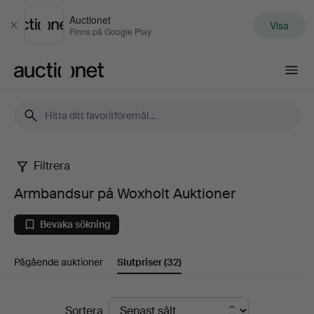
Auctionet
Visa
Stäng
Finns på Google Play
Auctionet.com
Filtrera
Armbandsur
Armbandsur på Woxholt Auktioner
på
Bevaka sökning
Woxholt
Pågående auktioner
Slutpriser
(32)
Auktioner
Slutpriser
Sortera