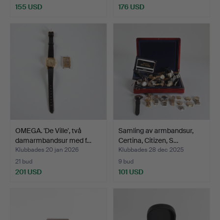
155 USD
176 USD
OMEGA. 'De Ville', två
Samling av armbandsur,
damarmbandsur med f…
Certina, Citizen, S…
Klubbades 20 jan 2026
Klubbades 28 dec 2025
21 bud
9 bud
201 USD
101 USD