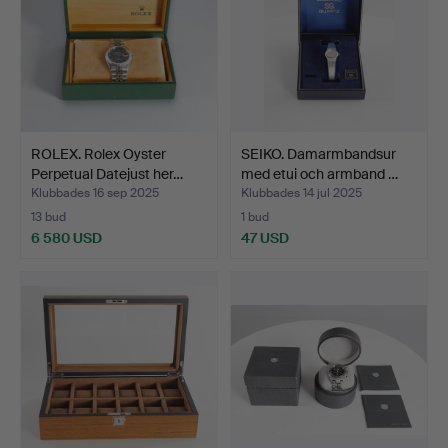
ROLEX. Rolex Oyster
SEIKO. Damarmbandsur
Perpetual Datejust her…
med etui och armband …
Klubbades 16 sep 2025
Klubbades 14 jul 2025
13 bud
1 bud
6 580 USD
47 USD