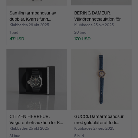
Samling armbandsur av
BERING DAMEUR.
dubblar. Kvarts fung…
Välgörenhetsauktion för
Kæk…
Klubbades 26 okt 2025
Klubbades 25 okt 2025
1 bud
20 bud
47 USD
170 USD
CITIZEN HERREUR.
GUCCI. Damarmbandsur
Välgörenhetsauktion för K…
med guldpläterat fodr…
Klubbades 25 okt 2025
Klubbades 27 sep 2025
31 bud
5 bud