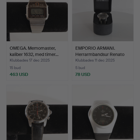
OMEGA. Memomaster,
EMPORIO ARMANI.
kaliber 1632, med timer…
Herrarmbandsur Renato
med …
Klubbades 17 dec 2025
Klubbades 11 dec 2025
15 bud
5 bud
463 USD
78 USD