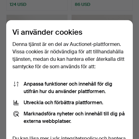
124 USD
86 USD
Vi använder cookies
Denna tjänst är en del av Auctionet-plattformen.
Vissa cookies är nödvändiga för att tillhandahålla
tjänsten, medan du kan hantera eller återkalla ditt
samtycke för de som används för att:
ARNE JACOBSEN.
Damarmbandsur med
Anpassa funktioner och innehåll för dig
”Stadshuset”, ett
klockfodral på 14 kt. gu…
utifrån hur du använder plattformen.
armbandsu…
Klubbades 27 nov 2025
Klubbades 24 nov 2025
Utveckla och förbättra plattformen.
6 bud
2 bud
85 USD
848 USD
Marknadsföra nyheter och innehåll till dig på
externa webbplatser.
Du kan läsa mer i vår
integritetspolicy
och hantera