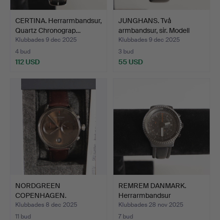
CERTINA. Herrarmbandsur,
JUNGHANS. Två
Quartz Chronograp…
armbandsur, sir. Modell
Jung…
Klubbades 9 dec 2025
Klubbades 9 dec 2025
4 bud
3 bud
112 USD
55 USD
NORDGREEN
REMREM DANMARK.
COPENHAGEN.
Herrarmbandsur
Herrklockor, två sty…
Chronograph.
Klubbades 8 dec 2025
Klubbades 28 nov 2025
11 bud
7 bud