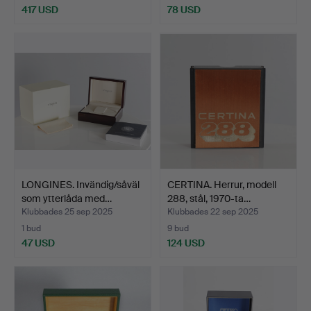
417 USD
78 USD
LONGINES. Invändig/såväl
CERTINA. Herrur, modell
som ytterlåda med…
288, stål, 1970-ta…
Klubbades 25 sep 2025
Klubbades 22 sep 2025
1 bud
9 bud
47 USD
124 USD