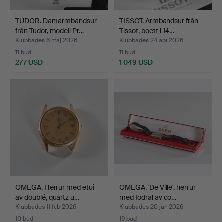
TUDOR. Damarmbandsur
TISSOT. Armbandsur från
från Tudor, modell Pr…
Tissot, boett i 14…
Klubbades 6 maj 2026
Klubbades 24 apr 2026
11 bud
11 bud
277 USD
1 049 USD
OMEGA. Herrur med etui
OMEGA. 'De Ville', herrur
av doublé, quartz u…
med fodral av do…
Klubbades 11 feb 2026
Klubbades 20 jan 2026
10 bud
19 bud