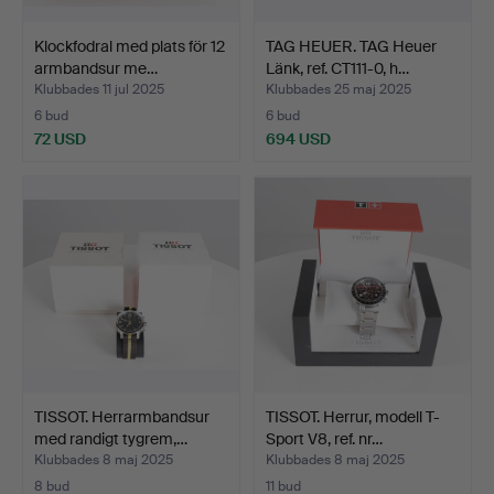
Klockfodral med plats för 12
TAG HEUER. TAG Heuer
armbandsur me…
Länk, ref. CT111-0, h…
Klubbades 11 jul 2025
Klubbades 25 maj 2025
6 bud
6 bud
72 USD
694 USD
TISSOT. Herrarmbandsur
TISSOT. Herrur, modell T-
med randigt tygrem,…
Sport V8, ref. nr…
Klubbades 8 maj 2025
Klubbades 8 maj 2025
8 bud
11 bud