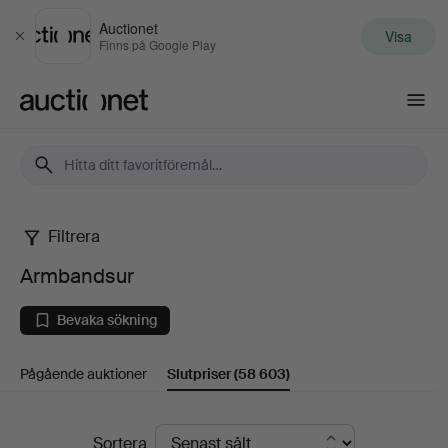
Auctionet
Visa
Stäng
Finns på Google Play
Auctionet.com
Filtrera
Armbandsur
Armbandsur
Bevaka sökning
Pågående auktioner
Slutpriser
(58 603)
Slutpriser
Sortera