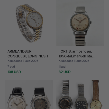
ARMBANDSUR,
FORTIS, armbandsur,
CONQUEST, LONGINES, I
1950-tal, manuell, stå…
STÅL OCH…
Klubbades 8 aug 2026
Klubbades 8 aug 2026
7 bud
1 bud
108 USD
32 USD