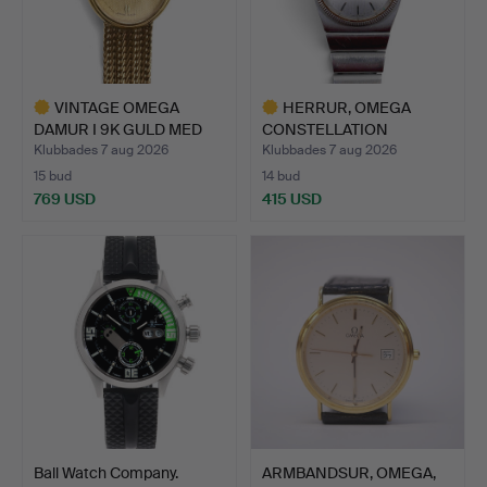
VINTAGE OMEGA
HERRUR, OMEGA
DAMUR I 9K GULD MED
CONSTELLATION
DIAMANT,…
MEGASONIC.
Klubbades 7 aug 2026
Klubbades 7 aug 2026
15 bud
14 bud
769 USD
415 USD
Utvalt
Utvalt
föremål
föremål
Ball Watch Company.
ARMBANDSUR, OMEGA,