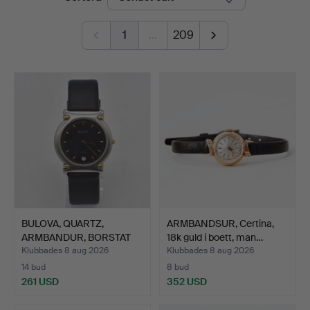
1
…
209
BULOVA, QUARTZ,
ARMBANDSUR, Certina,
ARMBANDUR, BORSTAT
18k guld i boett, man…
ROSTFRI…
Klubbades 8 aug 2026
Klubbades 8 aug 2026
14 bud
8 bud
261 USD
352 USD