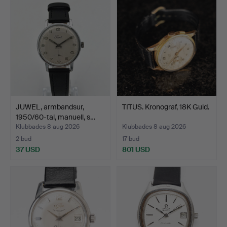
JUWEL, armbandsur,
TITUS. Kronograf, 18K Guld.
1950/60-tal, manuell, s…
Klubbades 8 aug 2026
Klubbades 8 aug 2026
2 bud
17 bud
37 USD
801 USD