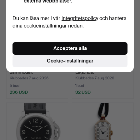
externa webbplatser.
Du kan läsa mer i vår
integritetspolicy
och hantera
dina cookieinställningar nedan.
Acceptera alla
Cookie-inställningar
Armbandsur, 18K guld,
ARMBANDSUR 2 stycken,
dammodell.
Lagonda.
Klubbades 7 aug 2026
Klubbades 7 aug 2026
5 bud
1 bud
236 USD
32 USD