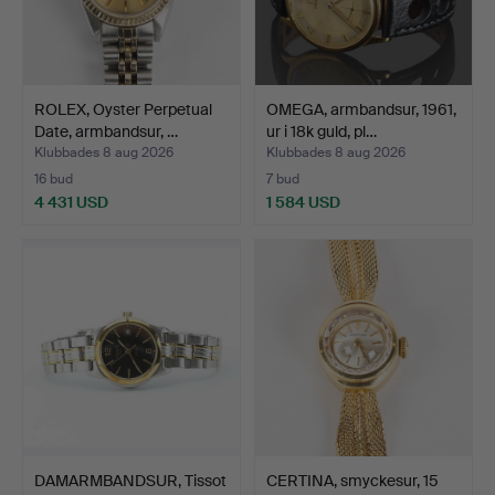
ROLEX, Oyster Perpetual
OMEGA, armbandsur, 1961,
Date, armbandsur, …
ur i 18k guld, pl…
Klubbades 8 aug 2026
Klubbades 8 aug 2026
16 bud
7 bud
4 431 USD
1 584 USD
DAMARMBANDSUR, Tissot
CERTINA, smyckesur, 15