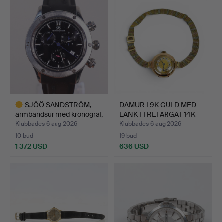
SJÖÖ SANDSTRÖM,
DAMUR I 9K GULD MED
armbandsur med kronograf,
LÄNK I TREFÄRGAT 14K
…
G…
Klubbades 6 aug 2026
Klubbades 6 aug 2026
10 bud
19 bud
1 372 USD
636 USD
Utvalt
föremål