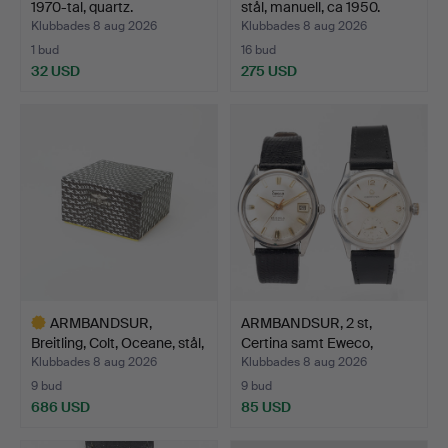
1970-tal, quartz.
stål, manuell, ca 1950.
Klubbades 8 aug 2026
Klubbades 8 aug 2026
1 bud
16 bud
32 USD
275 USD
ARMBANDSUR,
ARMBANDSUR, 2 st,
Breitling, Colt, Oceane, stål,
Certina samt Eweco,
…
manu…
Klubbades 8 aug 2026
Klubbades 8 aug 2026
9 bud
9 bud
686 USD
85 USD
Utvalt