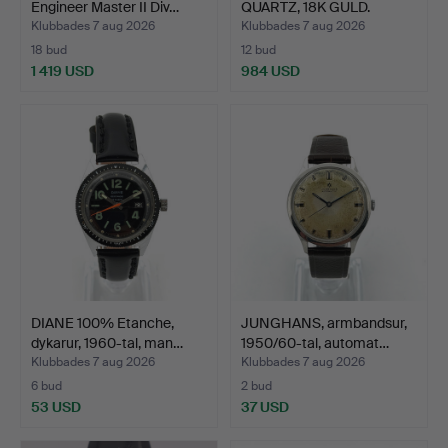
Engineer Master II Div…
QUARTZ, 18K GULD.
Klubbades 7 aug 2026
Klubbades 7 aug 2026
18 bud
12 bud
1 419 USD
984 USD
DIANE 100% Etanche,
JUNGHANS, armbandsur,
dykarur, 1960-tal, man…
1950/60-tal, automat…
Klubbades 7 aug 2026
Klubbades 7 aug 2026
6 bud
2 bud
53 USD
37 USD