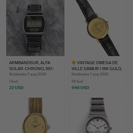
ARMBANDSUR, ALFA
VINTAGE OMEGA DE
SOLAR-CHRONO, 961-
VILLE DAMUR I 18K GULD,
2030, S…
K…
Klubbades 7 aug 2026
Klubbades 7 aug 2026
1 bud
26 bud
22 USD
648 USD
Utvalt
föremål