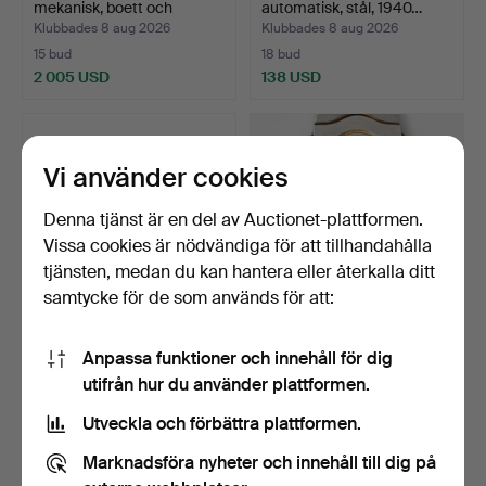
mekanisk, boett och
automatisk, stål, 1940…
armband…
Klubbades 8 aug 2026
Klubbades 8 aug 2026
15 bud
18 bud
2 005 USD
138 USD
Vi använder cookies
Denna tjänst är en del av Auctionet-plattformen.
Vissa cookies är nödvändiga för att tillhandahålla
tjänsten, medan du kan hantera eller återkalla ditt
samtycke för de som används för att:
ARMBAND. Vintage, AD
EBEL, Sport Classic Mini,
Anpassa funktioner och innehåll för dig
Design, Danmark.
armbandsur, 24 m…
utifrån hur du använder plattformen.
Klubbades 8 aug 2026
Klubbades 7 aug 2026
1 bud
6 bud
Utveckla och förbättra plattformen.
32 USD
263 USD
Marknadsföra nyheter och innehåll till dig på