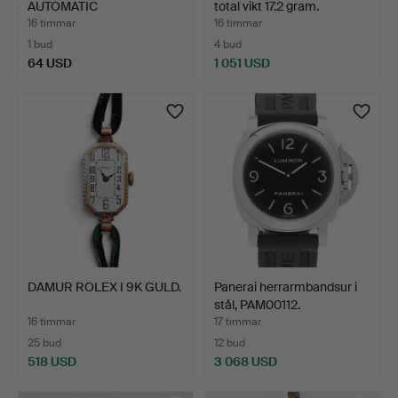
AUTOMATIC
total vikt 17.2 gram.
ARMBANDSUR MED DA…
16 timmar
16 timmar
1 bud
4 bud
64 USD
1 051 USD
DAMUR ROLEX I 9K GULD.
Panerai herrarmbandsur i
stål, PAM00112.
16 timmar
17 timmar
25 bud
12 bud
518 USD
3 068 USD