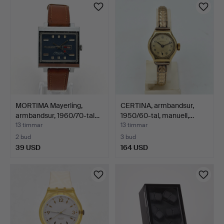
MORTIMA Mayerling,
CERTINA, armbandsur,
armbandsur, 1960/70-tal…
1950/60-tal, manuell,…
13 timmar
13 timmar
2 bud
3 bud
39 USD
164 USD