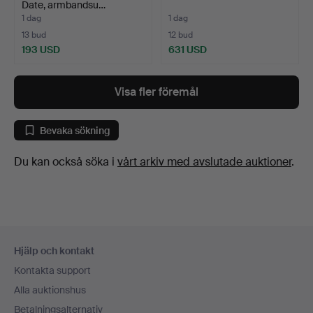
Date, armbandsu…
1 dag
1 dag
13 bud
12 bud
193 USD
631 USD
Visa fler föremål
Bevaka sökning
Du kan också söka i
vårt arkiv med avslutade auktioner
.
Sidfotsnavigation
Hjälp och kontakt
Kontakta support
Alla auktionshus
Betalningsalternativ