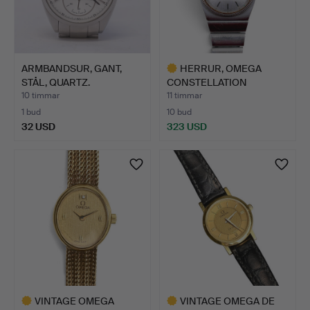
ARMBANDSUR, GANT,
HERRUR, OMEGA
STÅL, QUARTZ.
CONSTELLATION
MEGASONIC.
10 timmar
11 timmar
1 bud
10 bud
32 USD
323 USD
Utvalt
föremål
VINTAGE OMEGA
VINTAGE OMEGA DE