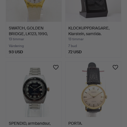
SWATCH, GOLDEN
KLOCKUPPDRAGARE,
BRIDGE, LK123, 1990,
Klarstein, samtida.
KVARTS…
13 timmar
13 timmar
Värdering
7 bud
93 USD
72 USD
SPENDID, armbandsur,
PORTA.