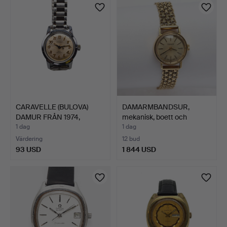
CARAVELLE (BULOVA)
DAMARMBANDSUR,
DAMUR FRÅN 1974,
mekanisk, boett och
CHAMPA…
armband…
1 dag
1 dag
Värdering
12 bud
93 USD
1 844 USD