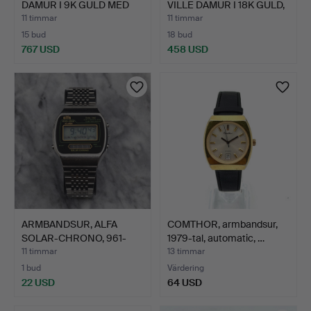
DAMUR I 9K GULD MED
VILLE DAMUR I 18K GULD,
DIAMANT,…
K…
11 timmar
11 timmar
15 bud
18 bud
767 USD
458 USD
Utvalt
Utvalt
föremål
föremål
ARMBANDSUR, ALFA
COMTHOR, armbandsur,
SOLAR-CHRONO, 961-
1979-tal, automatic, …
2030, S…
11 timmar
13 timmar
1 bud
Värdering
22 USD
64 USD