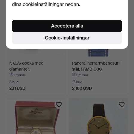
dina cookieinställningar nedan.
Acceptera alla
Cookie-inställningar
N.O.A-klocka med
Panerai herrarmbandsur i
diamanter.
stål, PAM01000.
15 timmar
15 timmar
3 bud
17 bud
231 USD
2 160 USD