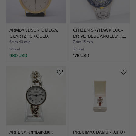
ARMBANDSUR, OMEGA,
CITIZEN SKYHAWK ECO-
QUARTZ, 18K GULD.
DRIVE "BLUE ANGELS", K…
6 tim 43 min
7 tim 15 min
12 bud
18 bud
980 USD
178 USD
ARFENA, armbandsur,
PRECIMAX DAMUR „UFO /