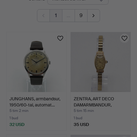
auktioner
1
…
9
JUNGHANS, armbandsur,
ZENTRA, ART DECO
1950/60-tal, automat…
DAMARMBANDUR,
TUNNFORMAD …
5 tim 2 min
5 tim 15 min
1 bud
1 bud
32 USD
35 USD