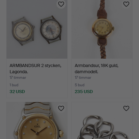
ARMBANDSUR 2 stycken,
Armbandsur, 18K guld,
Lagonda.
dammodell.
17 timmar
17 timmar
1 bud
5 bud
32 USD
235 USD