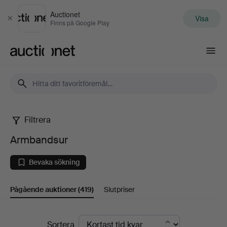
Auctionet
Visa
Stäng
Finns på Google Play
Auctionet.com
Filtrera
Armbandsur
Armbandsur
Bevaka sökning
Pågående auktioner
(419)
Slutpriser
Pågående
Sortera