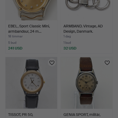
EBEL, Sport Classic Mini,
ARMBAND. Vintage, AD
armbandsur, 24 m…
Design, Danmark.
18 timmar
1 dag
5 bud
1 bud
241 USD
32 USD
TISSOT, PR 50,
GENIA SPORT, militär,