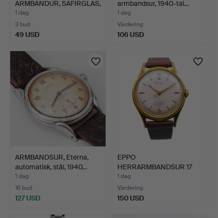
ARMBANDUR, SAFIRGLAS,
armbandsur, 1940-tal…
DAYDA…
1 dag
1 dag
3 bud
Värdering
49 USD
106 USD
ARMBANDSUR, Eterna,
EPPO
automatisk, stål, 1940…
HERRARMBANDSUR 17
JEWELS SHOCKPROOF.
1 dag
1 dag
16 bud
Värdering
127 USD
150 USD