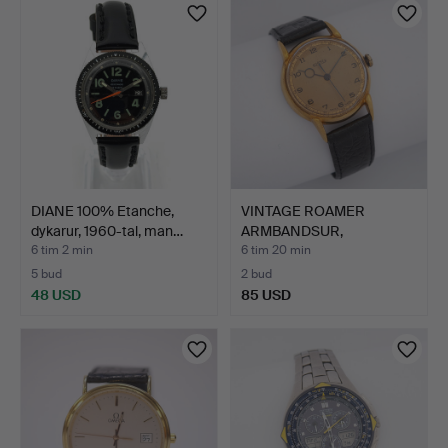
DIANE 100% Etanche,
VINTAGE ROAMER
dykarur, 1960-tal, man…
ARMBANDSUR,
MANUELLT UPPDRA…
6 tim 2 min
6 tim 20 min
5 bud
2 bud
48 USD
85 USD