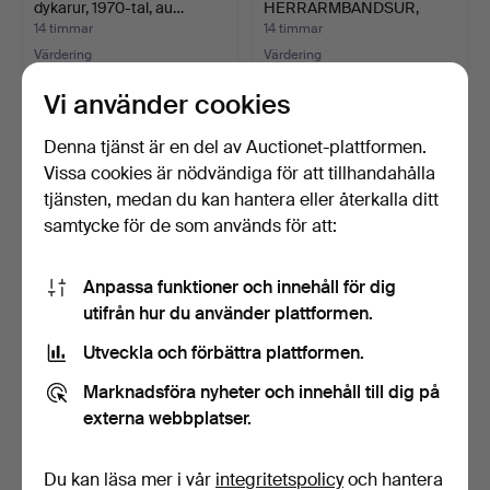
dykarur, 1970-tal, au…
HERRARMBANDSUR,
„HANOMAG-EHRUNG“, 1…
14 timmar
14 timmar
Värdering
Värdering
106 USD
173 USD
Vi använder cookies
Denna tjänst är en del av Auctionet-plattformen.
Vissa cookies är nödvändiga för att tillhandahålla
tjänsten, medan du kan hantera eller återkalla ditt
samtycke för de som används för att:
Anpassa funktioner och innehåll för dig
utifrån hur du använder plattformen.
Utveckla och förbättra plattformen.
BREITLING, Callisto,
ARMBANDSUR, Longines,
armbandsur, chronomet…
boett 18k guld, manu…
Marknadsföra nyheter och innehåll till dig på
14 timmar
15 timmar
externa webbplatser.
7 bud
3 bud
946 USD
946 USD
Du kan läsa mer i vår
integritetspolicy
och hantera