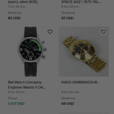
quartz, silver (835).
SPACE AGE“, 1970-TAL…
7 tim 44 min
8 tim 43 min
Värdering
Värdering
85 USD
87 USD
Ball Watch Company.
RADO ARMBANDSUR.
Engineer Master II Div…
9 tim 14 min
9 tim 20 min
16 bud
Värdering
1 337 USD
68 USD