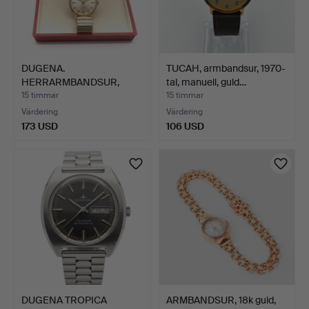
DUGENA.
TUCAH, armbandsur, 1970-
HERRARMBANDSUR,
tal, manuell, guld…
"TROPICA", MANUELL…
15 timmar
15 timmar
Värdering
Värdering
173 USD
106 USD
DUGENA TROPICA
ARMBANDSUR, 18k guld,