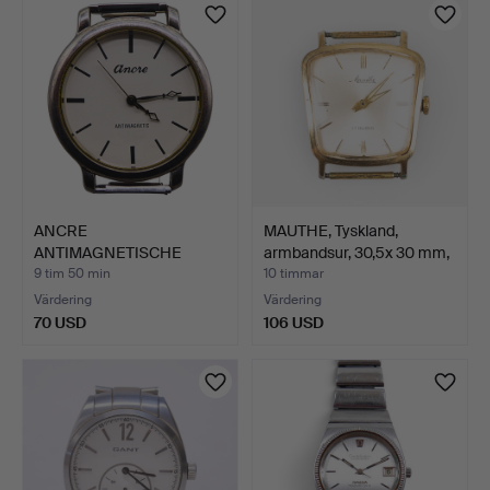
ANCRE
MAUTHE, Tyskland,
ANTIMAGNETISCHE
armbandsur, 30,5x 30 mm,
HERRARMBANDUR.
…
9 tim 50 min
10 timmar
Värdering
Värdering
70 USD
106 USD