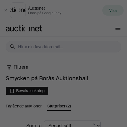
Auctionet
Visa
Stäng
Finns på Google Play
Auctionet.com
Filtrera
Smycken
Smycken på Borås Auktionshall
på
Bevaka sökning
Borås
Pågående auktioner
Slutpriser
(2)
Auktionshall
Slutpriser
Sortera