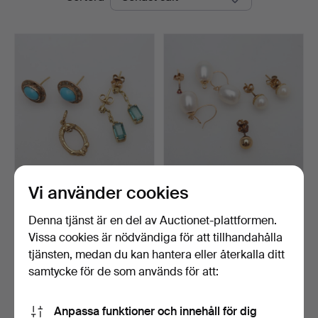
Vi använder cookies
ÖRHÄNGEN samt HÄNGE,
GULDFÖREMÅL7 stycken,
5 delar, 14/18K guld,…
14/18K bruttovikt ca…
Klubbades 10 jun 2026
Klubbades 19 mar 2026
Denna tjänst är en del av Auctionet-plattformen.
4 bud
20 bud
Vissa cookies är nödvändiga för att tillhandahålla
253 USD
117 USD
tjänsten, medan du kan hantera eller återkalla ditt
samtycke för de som används för att:
Bevaka sökning
Anpassa funktioner och innehåll för dig