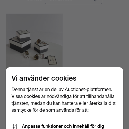
Vi använder cookies
MALENE BIRGER. Två
dubbla ringar och en ar…
Klubbades 3 apr 2026
Denna tjänst är en del av Auctionet-plattformen.
4 bud
Vissa cookies är nödvändiga för att tillhandahålla
70 USD
tjänsten, medan du kan hantera eller återkalla ditt
samtycke för de som används för att:
Bevaka sökning
Anpassa funktioner och innehåll för dig