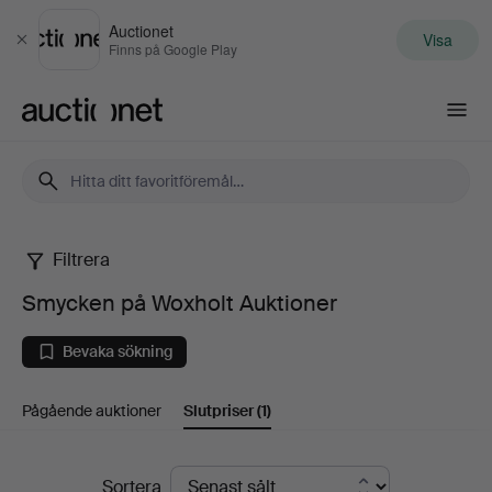
Auctionet
Visa
Stäng
Finns på Google Play
Auctionet.com
Filtrera
Smycken
Smycken på Woxholt Auktioner
på
Bevaka sökning
Woxholt
Pågående auktioner
Slutpriser
(1)
Auktioner
Slutpriser
Sortera