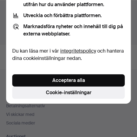
utifrån hur du använder plattformen.
Auktionsarkivet
Utveckla och förbättra plattformen.
Du söker i vårt arkiv över avslutade auktioner.
Marknadsföra nyheter och innehåll till dig på
externa webbplatser.
Visa pågående auktioner istället.
Du kan läsa mer i vår
integritetspolicy
och hantera
dina cookieinställningar nedan.
Sidfotsnavigation
Acceptera alla
Hjälp och kontakt
Kontakta support
Cookie-inställningar
Alla auktionshus
Betalningsalternativ
Vi skickar med
Sociala medier
Auctionet