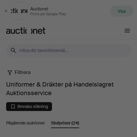
Auctionet
Visa
Stäng
Finns på Google Play
Auctionet.com
Filtrera
Uniformer
Uniformer & Dräkter på Handelslagret
&
Auktionsservice
Dräkter
Bevaka sökning
på
Pågående auktioner
Slutpriser
(24)
Handelslagret