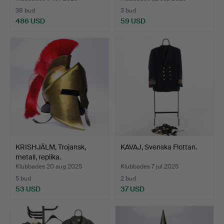
38 bud
3 bud
486 USD
59 USD
KRISHJÄLM, Trojansk,
KAVAJ, Svenska Flottan.
metall, replika.
Klubbades 20 aug 2025
Klubbades 7 jul 2025
5 bud
2 bud
53 USD
37 USD