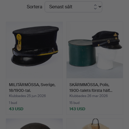
Slutpriser
Sortera
Auktionsservice
MILITÄRMÖSSA, Sverige,
SKÄRMMÖSSA, Polis,
18/1900-tal.
1900-talets första hälf…
Klubbades 25 jun 2026
Klubbades 26 mar 2026
1 bud
15 bud
43 USD
143 USD