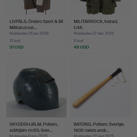
LIVPÄLS, Örebro Sport & Bil
MILITÄRROCK, fodrad,
Millitärutrust…
C48.
Klubbades 25 jan 2026
Klubbades 27 dec 2025
12 bud
5 bud
91 USD
48 USD
SKYDDSHJÄLM, Polisen,
BATONG, Polisen, Sverige,
stålhjälm m/69, Sver…
1900-talets andr…
Klubbades 9 nov 2025
Klubbades 22 sep 2025