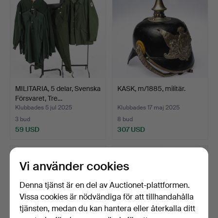
MILITARIA, 5 delar, Svenska
KASK, m/1885, militär.
Försvaret, Tre…
Klubbades 5 jul 2025
Klubbades 17 maj 2025
3 bud
8 bud
59 USD
307 USD
Vi använder cookies
Denna tjänst är en del av Auctionet-plattformen.
Vissa cookies är nödvändiga för att tillhandahålla
tjänsten, medan du kan hantera eller återkalla ditt