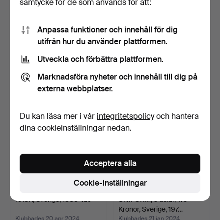
samtycke för de som används för att:
Anpassa funktioner och innehåll för dig
PARADSKÄRP, Sverige.
UNIFORM, Militaria,
utifrån hur du använder plattformen.
Sverige.
Klubbades 27 mar 2025
Klubbades 8 aug 2024
Utveckla och förbättra plattformen.
1 bud
1 bud
32 USD
32 USD
Marknadsföra nyheter och innehåll till dig på
externa webbplatser.
Du kan läsa mer i vår
integritetspolicy
och hantera
dina cookieinställningar nedan.
Acceptera alla
Cookie-inställningar
KASK, Sverige, 1800-tal.
UNIFORM, 3 delar, Tre
Kronor, Sverige, 197…
Klubbades 20 apr 2024
Klubbades 21 jan 2024