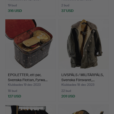
19 bud
2 bud
316 USD
37 USD
EPOLETTER, ett par,
LIVSPÄLS / MILITÄRPÄLS,
Svenska Flottan, Fyrwa…
Svenska Försvaret,…
Klubbades 19 dec 2023
Klubbades 18 dec 2023
18 bud
22 bud
127 USD
201 USD